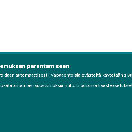
kemuksen parantamiseen
ys
Ota yhteyttä!
Tut
voidaan automaattisesti. Vapaaehtoisia evästeitä käytetään sivu
Toimisto
Henk
kata antamiasi suostumuksia milloin tahansa Evästeasetukset-
Henkilöstön yhteystiedot
Saav
Yhteydenotto
Vast
Hak
Facebook
Sivu
Instagram
LinkedIn