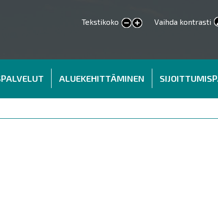
Tekstikoko
Vaihda kontrasti
smaller text
larger text
SPALVELUT
ALUEKEHITTÄMINEN
SIJOITTUMIS