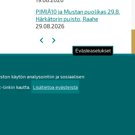
PIMIÄ10 ja Mustan puolikas 29.8.
Härkätorin puisto, Raahe
29.08.2026
Sivutus
Edellinen
Seuraava
Evästeasetukset
ustu!
ston käytön analysointiin ja sosiaalisen
ilötietojen käsittely
linkin kautta.
Lisätietoa evästeistä
utettavuusseloste
uullisuus
u
kartta