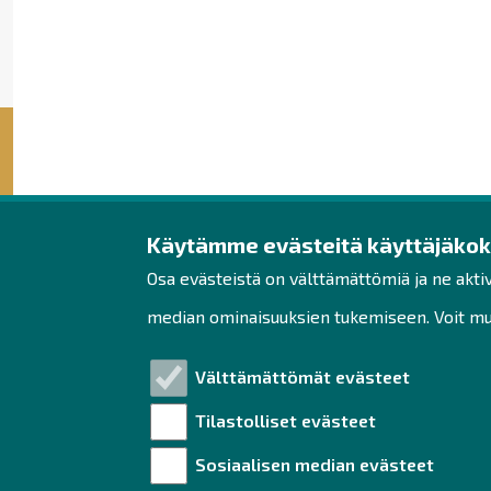
Käytämme evästeitä käyttäjäko
Raahen seudun kehit
Osa evästeistä on välttämättömiä ja ne akti
Rantakatu 5 D 2. kerros
median ominaisuuksien tukemiseen. Voit muo
PL 62
92100 Raahe
Välttämättömät evästeet
Puh. 044 439 3288
Tilastolliset evästeet
yrityspalvelut@raahe.fi
Sosiaalisen median evästeet