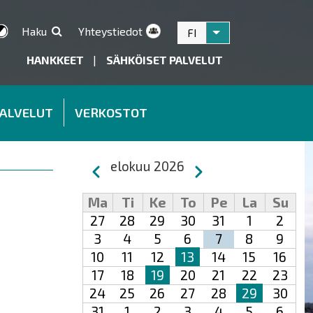
Haku
Yhteystiedot
FI
Listaa lisätoiminnot
HANKKEET
|
SÄHKÖISET PALVELUT
PALVELUT
VERKOSTOT
Sivutus
elokuu 2026
Edellinen
Seuraava
Ma
Ti
Ke
To
Pe
La
Su
27
28
29
30
31
1
2
3
4
5
6
7
8
9
10
11
12
13
14
15
16
17
18
19
20
21
22
23
24
25
26
27
28
29
30
31
1
2
3
4
5
6