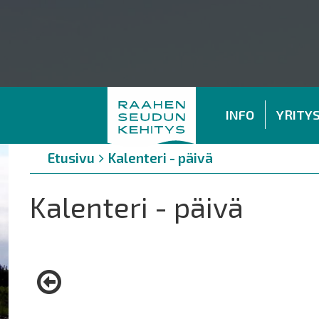
INFO
YRITY
Murupolku
You
Etusivu
Kalenteri - päivä
are
here:
Kalenteri - päivä