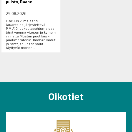
puisto, Raahe
29.08.2026
Elokuun viimeisenä
lauantaina järjestettävä
PIMIÄ10 juoksutapahtuma saa
tänä vuonna vitosen ja kympin
rinnalle Mustan puolikas -
puolimaratonin. Raahen kadut
ja rantojen upeat polut
täyttyvät monen...
Oikotiet