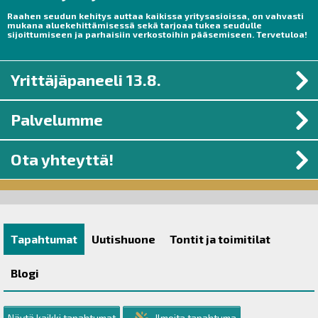
Raahen seudun kehitys auttaa kaikissa yritysasioissa, on vahvasti
mukana aluekehittämisessä sekä tarjoaa tukea seudulle
sijoittumiseen ja parhaisiin verkostoihin pääsemiseen. Tervetuloa!
Yrittäjäpaneeli 13.8.
Palvelumme
Ota yhteyttä!
Tapahtumat
Uutishuone
Tontit ja toimitilat
Blogi
Näytä kaikki tapahtumat
Ilmoita tapahtuma