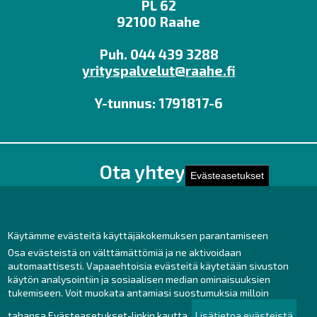
PL 62
92100 Raahe
Puh. 044 439 3288
yrityspalvelut@raahe.fi
Y-tunnus: 1791817-6
Ota yhteyttä!
Evästeasetukset
Toimisto
Henkilöstön yhteystiedot
Yhteydenotto
Käytämme evästeitä käyttäjäkokemuksen parantamiseen
Osa evästeistä on välttämättömiä ja ne aktivoidaan
Facebook
automaattisesti. Vapaaehtoisia evästeitä käytetään sivuston
käytön analysointiin ja sosiaalisen median ominaisuuksien
Instagram
tukemiseen. Voit muokata antamiasi suostumuksia milloin
LinkedIn
tahansa Evästeasetukset-linkin kautta.
Lisätietoa evästeistä