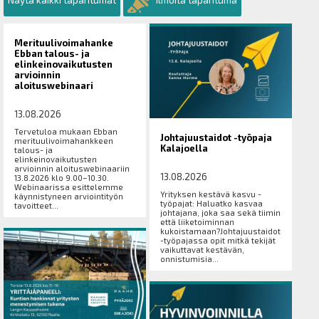
Merituulivoimahanke
Ebban talous- ja
elinkeinovaikutusten
arvioinnin
aloituswebinaari
13.08.2026
Tervetuloa mukaan Ebban
Johtajuustaidot -työpaja
merituulivoimahankkeen
Kalajoella
talous- ja
elinkeinovaikutusten
arvioinnin aloituswebinaariin
13.08.2026
13.8.2026 klo 9.00–10.30.
Webinaarissa esittelemme
Yrityksen kestävä kasvu -
käynnistyneen arviointityön
työpajat: Haluatko kasvaa
tavoitteet...
johtajana, joka saa sekä tiimin
että liiketoiminnan
kukoistamaan?Johtajuustaidot
-työpajassa opit mitkä tekijät
vaikuttavat kestävän,
onnistumisia...