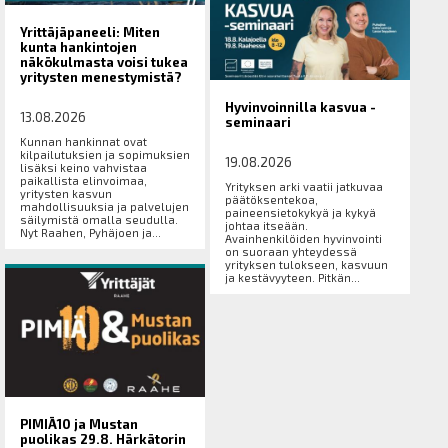
Yrittäjäpaneeli: Miten
kunta hankintojen
näkökulmasta voisi tukea
yritysten menestymistä?
Hyvinvoinnilla kasvua -
13.08.2026
seminaari
Kunnan hankinnat ovat
kilpailutuksien ja sopimuksien
19.08.2026
lisäksi keino vahvistaa
paikallista elinvoimaa,
Yrityksen arki vaatii jatkuvaa
yritysten kasvun
päätöksentekoa,
mahdollisuuksia ja palvelujen
paineensietokykyä ja kykyä
säilymistä omalla seudulla.
johtaa itseään.
Nyt Raahen, Pyhäjoen ja...
Avainhenkilöiden hyvinvointi
on suoraan yhteydessä
yrityksen tulokseen, kasvuun
ja kestävyyteen. Pitkän...
PIMIÄ10 ja Mustan
puolikas 29.8. Härkätorin