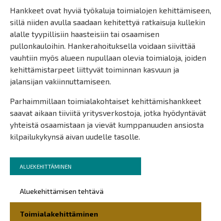
Hankkeet ovat hyviä työkaluja toimialojen kehittämiseen,
sillä niiden avulla saadaan kehitettyä ratkaisuja kullekin
alalle tyypillisiin haasteisiin tai osaamisen
pullonkauloihin. Hankerahoituksella voidaan siivittää
vauhtiin myös alueen nupullaan olevia toimialoja, joiden
kehittämistarpeet liittyvät toiminnan kasvuun ja
jalansijan vakiinnuttamiseen.
Parhaimmillaan toimialakohtaiset kehittämishankkeet
saavat aikaan tiiviitä yritysverkostoja, jotka hyödyntävät
yhteistä osaamistaan ja vievät kumppanuuden ansiosta
kilpailukykynsä aivan uudelle tasolle.
Murupolku
You
ALUEKEHITTÄMINEN
are
Päävalikko
here:
Aluekehittämisen tehtävä
Toimialakehittäminen