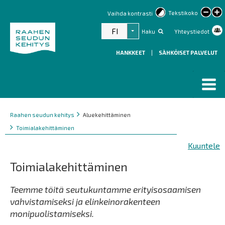
lar
Tekstikoko
Vaihda kontrasti
text
FI
Haku
Yhteystiedot
Listaa lisätoiminnot
HANKKEET
|
SÄHKÖISET PALVELUT
Murupolku
You
Raahen seudun kehitys
Aluekehittäminen
are
Toimialakehittäminen
here:
Kuuntele
Toimialakehittäminen
Teemme töitä seutukuntamme erityisosaamisen
vahvistamiseksi ja elinkeinorakenteen
monipuolistamiseksi.