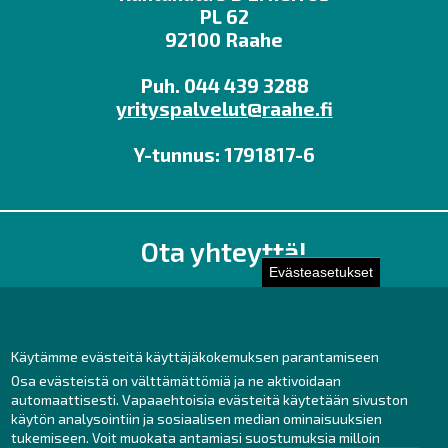
PL 62
92100 Raahe
Puh. 044 439 3288
yrityspalvelut@raahe.fi
Y-tunnus: 1791817-6
Ota yhteyttä!
Evästeasetukset
Toimisto
Henkilöstön yhteystiedot
Yhteydenotto
Käytämme evästeitä käyttäjäkokemuksen parantamiseen
Osa evästeistä on välttämättömiä ja ne aktivoidaan
Facebook
automaattisesti. Vapaaehtoisia evästeitä käytetään sivuston
Instagram
käytön analysointiin ja sosiaalisen median ominaisuuksien
LinkedIn
tukemiseen. Voit muokata antamiasi suostumuksia milloin