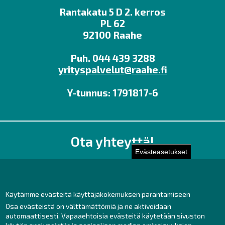
Rantakatu 5 D 2. kerros
PL 62
92100 Raahe
Puh. 044 439 3288
yrityspalvelut@raahe.fi
Y-tunnus: 1791817-6
Ota yhteyttä!
Evästeasetukset
Toimisto
Henkilöstön yhteystiedot
Yhteydenotto
Käytämme evästeitä käyttäjäkokemuksen parantamiseen
Osa evästeistä on välttämättömiä ja ne aktivoidaan
Facebook
automaattisesti. Vapaaehtoisia evästeitä käytetään sivuston
Instagram