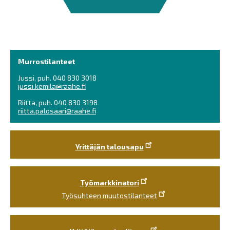
Murrostilanteet
Jussi, puh. 040 830 3018
jussi.kemila@raahe.fi
Riitta, puh. 040 830 3198
riitta.palosaari@raahe.fi
Yrittäjän talousapu
Työmarkkinatori
Työsuhteen muutostilanteet