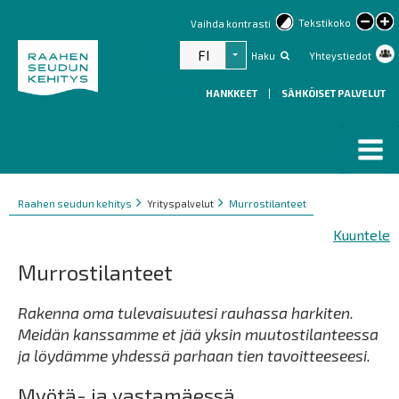
lar
Tekstikoko
Vaihda kontrasti
text
FI
Haku
Yhteystiedot
Listaa lisätoiminnot
HANKKEET
|
SÄHKÖISET PALVELUT
Murupolku
You
Raahen seudun kehitys
Yrityspalvelut
Murrostilanteet
are
Kuuntele
here:
Murrostilanteet
Rakenna oma tulevaisuutesi rauhassa harkiten.
Meidän kanssamme et jää yksin muutostilanteessa
ja löydämme yhdessä parhaan tien tavoitteeseesi.
Myötä- ja vastamäessä