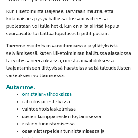
Kun liiketoiminta laajenee, tarvitaan malttia, että
kokonaisuus pysyy hallussa. Jossain vaiheessa
puolestaan voi tulla hetki, kun on aika siirtää kapula
seuraavalle tai laittaa lopullisesti pillit pussiin.
Tuemme muutoksiin varautumisessa ja yllätyksistä
selviämisessä, kuten liiketoiminnan hallitussa alasajossa
tai yrityssaneerauksessa, omistajanvaihdoksessa,
laajentamiseen liittyvissä haasteissa sekä taloudellisten
vaikeuksien voittamisessa.
Autamme:
omistajanvaihdoksissa
rahoitusjärjestelyissä
vaihtoehtoislaskelmissa
uusien kumppaneiden löytämisessä
riskien tunnistamisessa
osaamistarpeiden tunnistamisessa ja