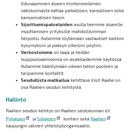
Edunajaminen alueen elinkeinoelämän
näkökulmasta kattaa paikallisen, kansallisen sekä
kansainvälisen tason.
Sijoittumispalveluiden
avulla teemme alueelle
muuttamisen yrityksille mahdollisimman
helpoksi. Autamme löytämään vastaukset kaikkiin
kysymyksiin ja pääsyn oikeisiin pöytiin.
Verkostomme
on laaja ja heidän
huippuosaamisensa on asiakkaidemme käytössä.
Autamme kääntymään oikean tahon puoleen ja
tarjoamme kontaktit.
Seudullista matkailua
kehittävä Visit Raahe on
osa Raahen seudun kehitystä.
Hallinto
Raahen seudun kehitys on Raahen seutukunnan eli
Pyhäjoen
ja
Siikajoen
kuntien sekä
Raahen
kaupungin välinen yhteistyöorganisaatio.