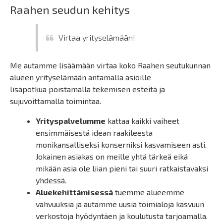
Raahen seudun kehitys
Virtaa yrityselämään!
Me autamme lisäämään virtaa koko Raahen seutukunnan
alueen yrityselämään antamalla asioille
lisäpotkua poistamalla tekemisen esteitä ja
sujuvoittamalla toimintaa.
Yrityspalvelumme
kattaa kaikki vaiheet
ensimmäisestä idean raakileesta
monikansalliseksi konserniksi kasvamiseen asti.
Jokainen asiakas on meille yhtä tärkeä eikä
mikään asia ole liian pieni tai suuri ratkaistavaksi
yhdessä.
Aluekehittämisessä
tuemme alueemme
vahvuuksia ja autamme uusia toimialoja kasvuun
verkostoja hyödyntäen ja koulutusta tarjoamalla.