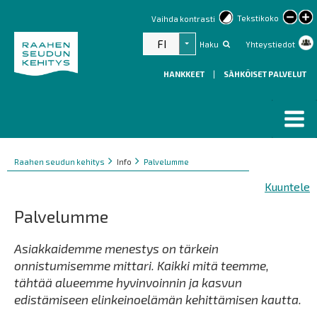
lar
Tekstikoko
Vaihda kontrasti
text
FI
Haku
Yhteystiedot
Listaa lisätoiminnot
HANKKEET
|
SÄHKÖISET PALVELUT
Murupolku
You
Raahen seudun kehitys
Info
Palvelumme
are
Kuuntele
here:
Palvelumme
Asiakkaidemme menestys on tärkein
onnistumisemme mittari. Kaikki mitä teemme,
tähtää alueemme hyvinvoinnin ja kasvun
edistämiseen elinkeinoelämän kehittämisen kautta.