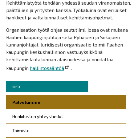
Kehittämistyötä tehdään yhdessä seudun viranomaisten,
päättäjien ja yritysten kanssa. Työkaluina ovat erilaiset
hankkeet ja valtakunnalliset kehittämisohjelmat.
Organisaation työtä ohjaa seututiimi, jossa ovat mukana
Raahen kaupunginjohtaja sekä Pyhäjoen ja Siikajoen
kunnanjohtajat. Juridisesti organisaatio toimii Raahen
kaupungin keskushallinnon vastuuyksikkönä
kehittämislautakunnan alaisuudessa ja noudattaa
kaupungin
hallintosääntöä
.
Murupolku
You
INFO
are
Päävalikko
here:
Palvelumme
Henkilöstön yhteystiedot
Toimisto