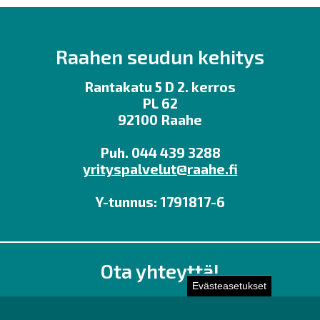
Raahen seudun kehitys
Rantakatu 5 D 2. kerros
PL 62
92100 Raahe
Puh. 044 439 3288
yrityspalvelut@raahe.fi
Y-tunnus: 1791817-6
Ota yhteyttä!
Evästeasetukset
Toimisto
Henkilöstön yhteystiedot