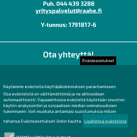
Puh. 044 439 3288
yrityspalvelut@raahe.fi
Y-tunnus: 1791817-6
Ota yhteyttä!
Evästeasetukset
Toimisto
Henkilöstön yhteystiedot
Yhteydenotto
Käytämme evästeitä käyttäjäkokemuksen parantamiseen
Osa evästeistä on välttämättömiä ja ne aktivoidaan
Facebook
automaattisesti. Vapaaehtoisia evästeitä käytetään sivuston
Instagram
käytön analysointiin ja sosiaalisen median ominaisuuksien
LinkedIn
tukemiseen. Voit muokata antamiasi suostumuksia milloin
tahansa Evästeasetukset-linkin kautta.
Lisätietoa evästeistä