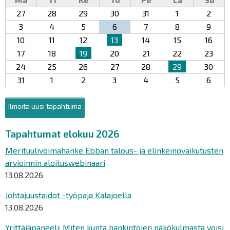
27
28
29
30
31
1
2
3
4
5
6
7
8
9
10
11
12
13
14
15
16
17
18
19
20
21
22
23
24
25
26
27
28
29
30
31
1
2
3
4
5
6
Ilmoita uusi tapahtuma
Tapahtumat elokuu 2026
Merituulivoimahanke Ebban talous- ja elinkeinovaikutusten
arvioinnin aloituswebinaari
13.08.2026
Johtajuustaidot -työpaja Kalajoella
13.08.2026
Yrittäjäpaneeli: Miten kunta hankintojen näkökulmasta voisi