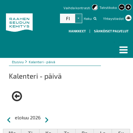
lar
Tekstikoko
Vaihda kontrasti
text
FI
Haku
Yhteystiedot
Listaa lisätoiminnot
HANKKEET
|
SÄHKÖISET PALVELUT
Murupolku
You
Etusivu
Kalenteri - päivä
are
Kalenteri - päivä
here:
Sivutus
elokuu 2026
Edellinen
Seuraava
Ma
Ti
Ke
To
Pe
La
Su