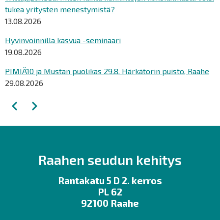
tukea yritysten menestymistä?
13.08.2026
Hyvinvoinnilla kasvua -seminaari
19.08.2026
PIMIÄ10 ja Mustan puolikas 29.8. Härkätorin puisto, Raahe
29.08.2026
Sivutus
Edellinen
Seuraava
Raahen seudun kehitys
Rantakatu 5 D 2. kerros
PL 62
92100 Raahe