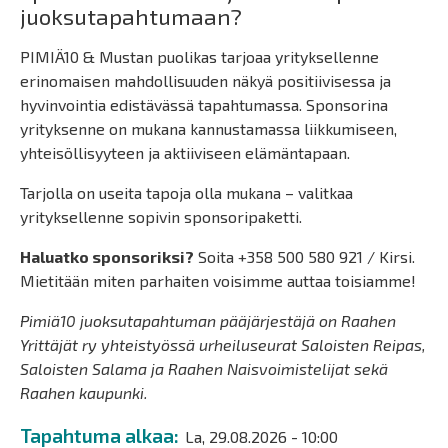
juoksutapahtumaan?
PIMIÄ10 & Mustan puolikas tarjoaa yrityksellenne
erinomaisen mahdollisuuden näkyä positiivisessa ja
hyvinvointia edistävässä tapahtumassa. Sponsorina
yrityksenne on mukana kannustamassa liikkumiseen,
yhteisöllisyyteen ja aktiiviseen elämäntapaan.
Tarjolla on useita tapoja olla mukana – valitkaa
yrityksellenne sopivin sponsoripaketti.
Haluatko sponsoriksi?
Soita +358 500 580 921 / Kirsi.
Mietitään miten parhaiten voisimme auttaa toisiamme!
Pimiä10 juoksutapahtuman pääjärjestäjä on Raahen
Yrittäjät ry yhteistyössä urheiluseurat Saloisten Reipas,
Saloisten Salama ja Raahen Naisvoimistelijat sekä
Raahen kaupunki.
Tapahtuma alkaa
La, 29.08.2026 - 10:00