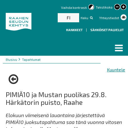
lar
Tekstikoko
Vaihda kontrasti
text
FI
Haku
Yhteystiedot
HANKKEET
|
SÄHKÖISET PALVELUT
Murupolku
You
Etusivu
Tapahtumat
are
Kuuntele
here:
PIMIÄ10 ja Mustan puolikas 29.8.
Härkätorin puisto, Raahe
Elokuun viimeisenä lauantaina järjestettävä
PIMIÄ10 juoksutapahtuma saa tänä vuonna vitosen