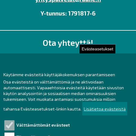
Y-tunnus: 1791817-6
Ota yhteyttä!
Evästeasetukset
Toimisto
Henkilöstön yhteystiedot
Yhteydenotto
Käytämme evästeitä käyttäjäkokemuksen parantamiseen
Osa evästeistä on välttämättömiä ja ne aktivoidaan
Facebook
automaattisesti. Vapaaehtoisia evästeitä käytetään sivuston
Instagram
käytön analysointiin ja sosiaalisen median ominaisuuksien
LinkedIn
tukemiseen. Voit muokata antamiasi suostumuksia milloin
tahansa Evästeasetukset-linkin kautta.
Lisätietoa evästeistä
Välttämättömät evästeet
Tutustu!