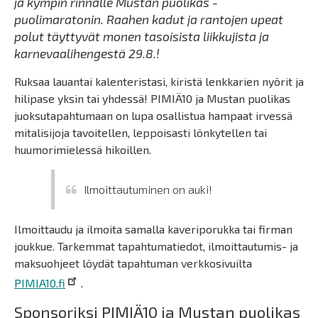
ja kympin rinnalle Mustan puolikas -
puolimaratonin. Raahen kadut ja rantojen upeat
polut täyttyvät monen tasoisista liikkujista ja
karnevaalihengestä 29.8.!
Ruksaa lauantai kalenteristasi, kiristä lenkkarien nyörit ja
hilipase yksin tai yhdessä! PIMIÄ10 ja Mustan puolikas
juoksutapahtumaan on lupa osallistua hampaat irvessä
mitalisijoja tavoitellen, leppoisasti lönkytellen tai
huumorimielessä hikoillen.
Ilmoittautuminen on auki!
Ilmoittaudu ja ilmoita samalla kaveriporukka tai firman
joukkue. Tarkemmat tapahtumatiedot, ilmoittautumis- ja
maksuohjeet löydät tapahtuman verkkosivuilta
PIMIA10.fi
.
Sponsoriksi PIMIÄ10 ja Mustan puolikas