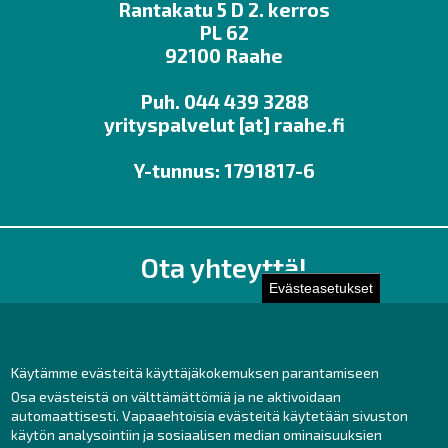
Rantakatu 5 D 2. kerros
PL 62
92100 Raahe
Puh. 044 439 3288
yrityspalvelut
[at]
raahe.fi
Y-tunnus: 1791817-6
Ota yhteyttä!
Evästeasetukset
Toimisto
Henkilöstön yhteystiedot
Yhteydenotto
Käytämme evästeitä käyttäjäkokemuksen parantamiseen
Osa evästeistä on välttämättömiä ja ne aktivoidaan
Facebook
automaattisesti. Vapaaehtoisia evästeitä käytetään sivuston
Instagram
käytön analysointiin ja sosiaalisen median ominaisuuksien