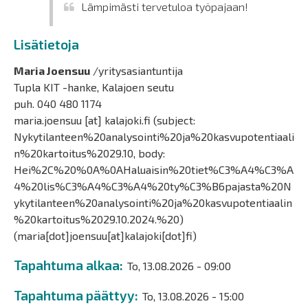
Lämpimästi tervetuloa työpajaan!
Lisätietoja
Maria Joensuu
/yritysasiantuntija
Tupla KIT -hanke, Kalajoen seutu
puh. 040 480 1174
maria.joensuu
[at]
kalajoki.fi
(subject:
Nykytilanteen%20analysointi%20ja%20kasvupotentiaali
n%20kartoitus%2029.10, body:
Hei%2C%20%0A%0AHaluaisin%20tiet%C3%A4%C3%A
4%20lis%C3%A4%C3%A4%20ty%C3%B6pajasta%20N
ykytilanteen%20analysointi%20ja%20kasvupotentiaalin
%20kartoitus%2029.10.2024.%20)
(maria[dot]joensuu[at]kalajoki[dot]fi)
Tapahtuma alkaa
To, 13.08.2026 - 09:00
Tapahtuma päättyy
To, 13.08.2026 - 15:00