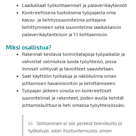
Laadukkaat työkohtaamiset ja palaverikäytännöt
Konkreettisena tuotoksena työpajasta oma
kasvu- ja kehityssuunnitelma johtajana
kehittymiseen sekä suunnitelma laadukkaisiin
palaverikäytänteisiin ja 1:1 kohtaamisiin.
Miksi osallistua?
Rakennat kestäviä toimintatapoja työpaikalle ja
vahvistat valmiuksia luoda työyhteisö, jossa
ihmiset viihtyvät ja tavoitteet saavutetaan.
Saat käyttöön työkaluja ja näkökulmia oman
johtamisen havainnointiin ja kehittämiseen.
Työpajan jälkeen sinulla on konkreettiset
suunnitelmat ja rakenteet, joiden avulla kehität
johtamiskulttuuria heti omassa työyhteisössäsi.
"Johtaminen ei ole pelkkiä tekniikoita ja
työkaluja, vaan itsetuntemusta, oman