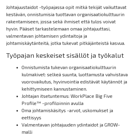
Johtajuustaidot -työpajassa opit mitkä tekijät vaikuttavat
kestävän, onnistumisia tuottavan organisaatiokulttuurin
rakentamiseen, jossa sekä ihmiset että tulos voivat
hyvin. Pääset tarkastelemaan omaa johtajuuttasi,
valmentavan johtamisen ydintaitoja ja
johtamiskäytänteitä, jotka tukevat pitkäjänteistä kasvua.
Työpajan keskeiset sisällöt ja työkalut
Onnistumista tukevan organisaatiokulttuurin
kulmakivet: selkeä suunta, luottamusta vahvistava
vuorovaikutus, hyvinvointia edistävät käytännöt ja
kehittymiseen kannustaminen.
Johtajan itsetuntemus: WorkPlace Big Five
Profile™ -profiloinnin avulla
Oma johtamiskäsitys -arvot, uskomukset ja
eettisyys
Valmentavan johtajuuden ydintaidot ja GROW-
malli