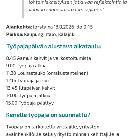
johtamiskäsityksen jatkuvaa reflektointia ja
vahvaa kiinnostusta ihmisyyteen."
Ajankohta:
torstaina 13.8.2026 klo 9-15
Paikka:
Kaupungintalo, Kalajoki
Työpajapäivän alustava aikataulu:
8.45 Aamun kahvit ja verkostoitumista
9.00 Työpaja alkaa
11.30 Lounastauko (omakustanteinen)
12.15 Työpaja jatkuu
13.45 Iltapäivän kahvit
14.00 Työpaja jatkuu
15.00 Työpaja päättyy
Kenelle työpaja on suunnattu?
Työpaja on tarkoitettu yrittäjille, yritysten
avainhenkilöille sekä yritystoiminnan kehittäjille ja