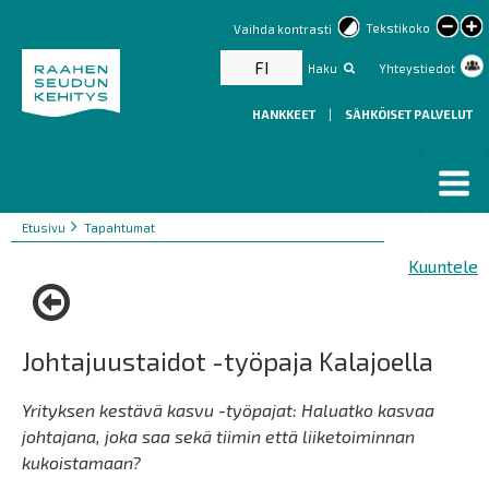
lar
Tekstikoko
Vaihda kontrasti
text
FI
Haku
Yhteystiedot
HANKKEET
|
SÄHKÖISET PALVELUT
Murupolku
You
Etusivu
Tapahtumat
are
Kuuntele
here:
Johtajuustaidot -työpaja Kalajoella
Yrityksen kestävä kasvu -työpajat: Haluatko kasvaa
johtajana, joka saa sekä tiimin että liiketoiminnan
kukoistamaan?