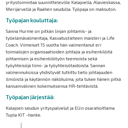
yritystoimintaa suunnitteleville Kalajoella, Alavieskassa,
Merijärvellä ja Raahen seudulla. Työpaja on maksuton.
Työpajan kouluttaja:
Sanna Hurme on pitkän linjan johtamis- ja
työelämävalmentaja, Kasvatustieteen maisteri ja Life
Coach. Viimeiset 15 vuotta hän valmentanut eri
toimialojen organisaatioiden johtajia ja esihenkilöitä
johtamisen ja esihenkilötyön teemoista sekä
työyhteisöjä tiimi- ja työyhteisötaidoista. Sannan
valmennuksissa yhdistyvät tutkittu tieto johtajuuden
ilmiöistä ja käytännön näkökulma, jota tukee hänen pitkä
kansainvälinen kokemuksensa HR-tehtävistä.
Työpajan järjestää:
Kalajoen seudun yrityspalvelut ja EU:n osarahoittama
Tupla KIT -hanke.