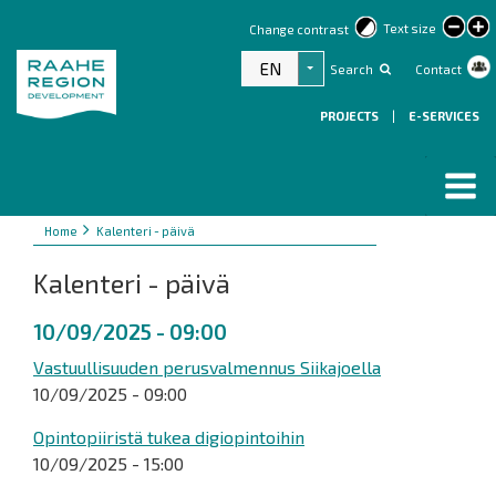
lar
Text size
Change contrast
text
EN
Search
Contact
List additional actions
PROJECTS
|
E-SERVICES
Breadcrumbs
You
Home
Kalenteri - päivä
are
Kalenteri - päivä
here:
10/09/2025 - 09:00
Vastuullisuuden perusvalmennus Siikajoella
10/09/2025 - 09:00
Opintopiiristä tukea digiopintoihin
10/09/2025 - 15:00