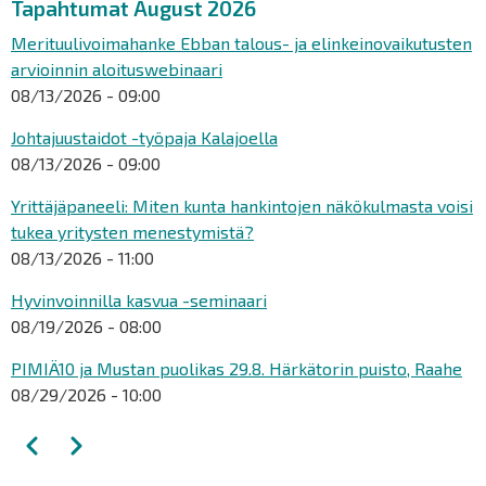
Tapahtumat August 2026
Merituulivoimahanke Ebban talous- ja elinkeinovaikutusten
arvioinnin aloituswebinaari
08/13/2026 - 09:00
Johtajuustaidot -työpaja Kalajoella
08/13/2026 - 09:00
Yrittäjäpaneeli: Miten kunta hankintojen näkökulmasta voisi
tukea yritysten menestymistä?
08/13/2026 - 11:00
Hyvinvoinnilla kasvua -seminaari
08/19/2026 - 08:00
PIMIÄ10 ja Mustan puolikas 29.8. Härkätorin puisto, Raahe
08/29/2026 - 10:00
Pagination
Previous
Next