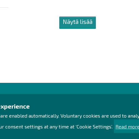
Näytä lisää
Contact us!
Exp
experience
 are enabled automatically. Voluntary cookies are used to ana
Office
Proc
Personnel contact details
Acce
r consent settings at any time at ‘Cookie Settings’.
Read more
Contact page
Sust