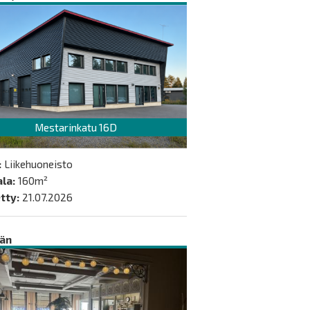
Mestarinkatu 16D
:
Liikehuoneisto
la:
160m²
tty:
21.07.2026
än