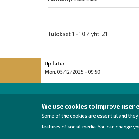
Tulokset 1 - 10 / yht. 21
Updated
Mon, 05/12/2025 - 09:50
Raahe Region
We use cookies to improve user 
Development
Some of the cookies are essential and they
Rantakatu 5 D 2nd floor
features of social media. You can change you
PO Box 62