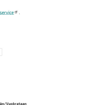
service
.
än/Vuokrataan