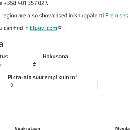
e +358 401 357 027.
e region are also showcased in Kauppalehti
Premises 
 can find in
Etuovi.com
.
a
tus
Hakusana
Pinta-ala suurempi kuin m²
Vuokrataan
Myydä