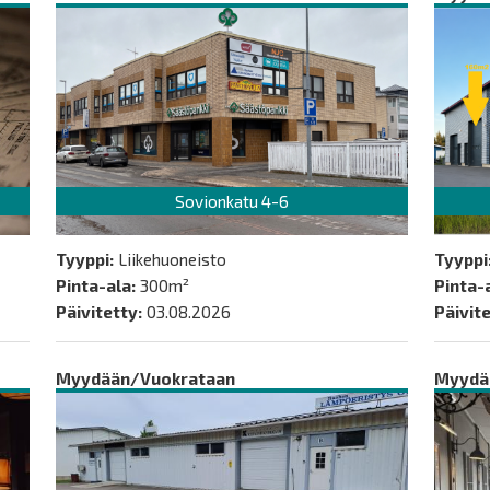
Sovionkatu 4-6
Tyyppi:
Liikehuoneisto
Tyyppi
Pinta-ala:
300m²
Pinta-a
Päivitetty:
03.08.2026
Päivite
Myydään/Vuokrataan
Myydä