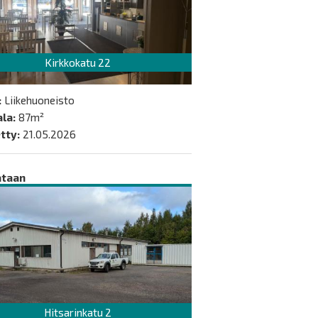
Kirkkokatu 22
:
Liikehuoneisto
la:
87m²
tty:
21.05.2026
ataan
Hitsarinkatu 2