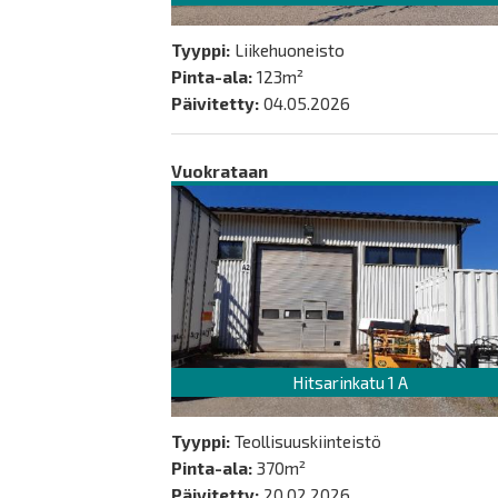
Tyyppi:
Liikehuoneisto
Pinta-ala:
123m²
Päivitetty:
04.05.2026
Vuokrataan
Hitsarinkatu 1 A
Tyyppi:
Teollisuuskiinteistö
Pinta-ala:
370m²
Päivitetty:
20.02.2026