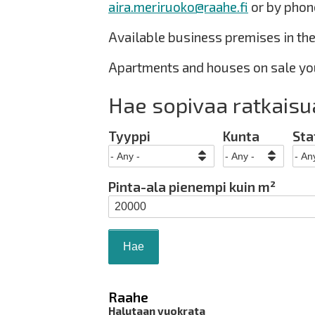
aira.meriruoko@raahe.fi
or by phon
Available business premises in th
Apartments and houses on sale you
Hae sopivaa ratkaisu
Tyyppi
Kunta
Sta
Pinta-ala pienempi kuin m²
Raahe
Halutaan vuokrata