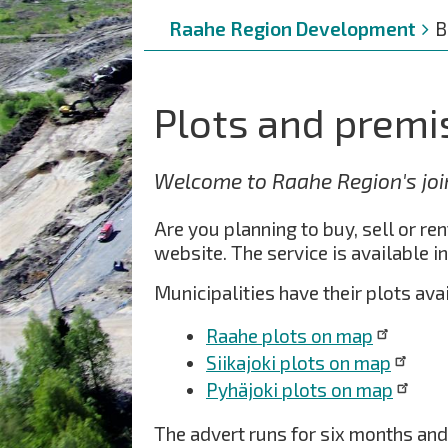
Breadcrumbs
You
Raahe Region Development
B
are
here:
Plots and premi
Welcome to Raahe Region's joi
Are you planning to buy, sell or re
website. The service is available in
Municipalities have their plots ava
Raahe plots on map
Siikajoki plots on map
Pyhäjoki plots on map
The advert runs for six months and