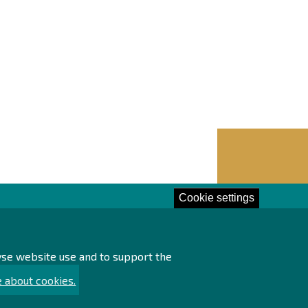
Cookie settings
lore!
lyse website use and to support the
essing of personal data
ssibility statement
 about cookies.
ainability