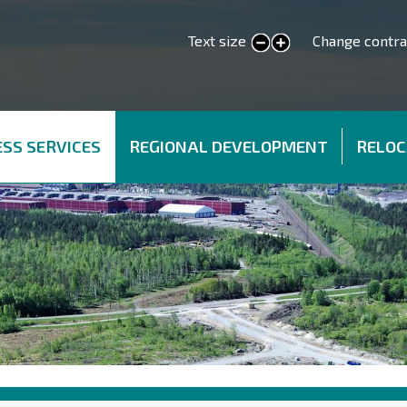
Text size
Change contra
smaller text
larger text
SS SERVICES
REGIONAL DEVELOPMENT
RELOC