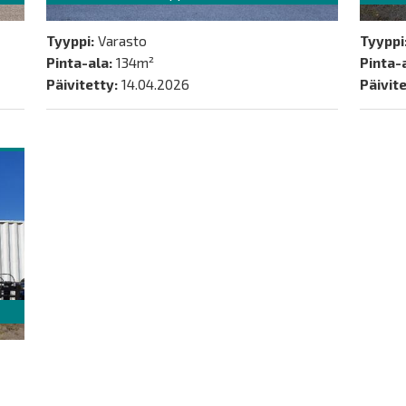
Tyyppi:
Varasto
Tyyppi
Pinta-ala:
134m²
Pinta-a
Päivitetty:
14.04.2026
Päivite