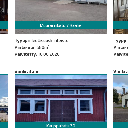
Muurarinkatu 7 Raahe
Tyyppi:
Teollisuuskiinteistö
Tyyppi
Pinta-ala:
580m²
Pinta-a
Päivitetty:
16.06.2026
Päivite
Vuokrataan
Vuokr
Kauppakatu 29