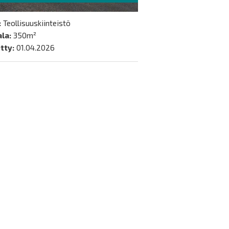
:
Teollisuuskiinteistö
la:
350m²
tty:
01.04.2026