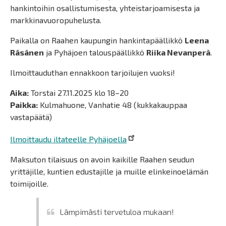
hankintoihin osallistumisesta, yhteistarjoamisesta ja
markkinavuoropuhelusta.
Paikalla on Raahen kaupungin hankintapäällikkö
Leena
Räsänen
ja Pyhäjoen talouspäällikkö
Riika Nevanperä
.
Ilmoittauduthan ennakkoon tarjoilujen vuoksi!
Aika:
Torstai 27.11.2025 klo 18–20
Paikka:
Kulmahuone, Vanhatie 48 (kukkakauppaa
vastapäätä)
Ilmoittaudu iltateelle Pyhäjoella
Maksuton tilaisuus on avoin kaikille Raahen seudun
yrittäjille, kuntien edustajille ja muille elinkeinoelämän
toimijoille.
Lämpimästi tervetuloa mukaan!