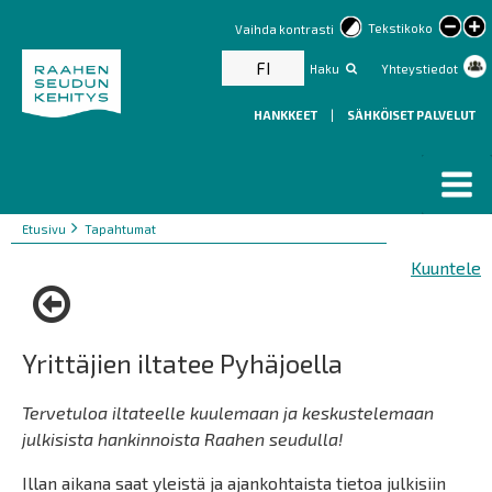
lar
Tekstikoko
Vaihda kontrasti
text
FI
Haku
Yhteystiedot
HANKKEET
|
SÄHKÖISET PALVELUT
Murupolku
You
Etusivu
Tapahtumat
are
Kuuntele
here:
Yrittäjien iltatee Pyhäjoella
Tervetuloa iltateelle kuulemaan ja keskustelemaan
julkisista hankinnoista Raahen seudulla!
Illan aikana saat yleistä ja ajankohtaista tietoa julkisiin