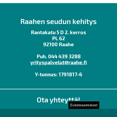
Raahen seudun kehitys
Rantakatu 5 D 2. kerros
PL 62
92100 Raahe
Puh. 044 439 3288
yrityspalvelut@raahe.fi
Y-tunnus: 1791817-6
Ota yhteyttä!
Evästeasetukset
Toimisto
Henkilöstön yhteystiedot