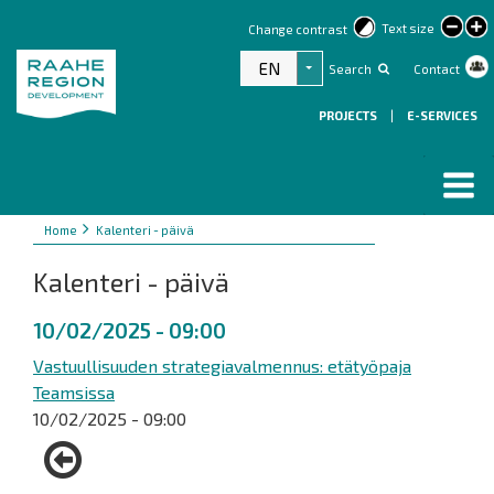
lar
Text size
Change contrast
text
EN
Search
Contact
List additional actions
PROJECTS
|
E-SERVICES
Breadcrumbs
You
Home
Kalenteri - päivä
are
Kalenteri - päivä
here:
10/02/2025 - 09:00
Vastuullisuuden strategiavalmennus: etätyöpaja
Teamsissa
10/02/2025 - 09:00