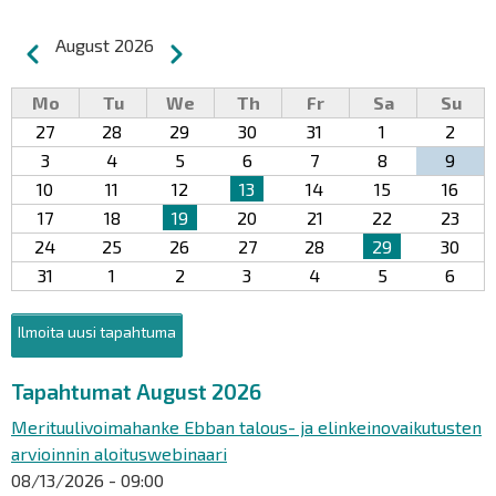
Pagination
August 2026
Previous
Next
Mo
Tu
We
Th
Fr
Sa
Su
27
28
29
30
31
1
2
3
4
5
6
7
8
9
10
11
12
13
14
15
16
17
18
19
20
21
22
23
24
25
26
27
28
29
30
31
1
2
3
4
5
6
Ilmoita uusi tapahtuma
Tapahtumat August 2026
Merituulivoimahanke Ebban talous- ja elinkeinovaikutusten
arvioinnin aloituswebinaari
08/13/2026 - 09:00