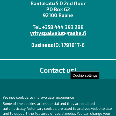
Rantakatu 5 D 2nd floor
PO Box 62
92100 Raahe
Tel. +358 444 393 288
yrityspalvelut@raahe.fi
Business ID: 1791817-6
Contact us!
Cookie settings
Office
Personnel contact details
Contact page
We use cookies to improve user experience
Some of the cookies are essential and they are enabled
Facebook
automatically. Voluntary cookies are used to analyse website use
Instagram
and to support the features of social media. You can change your