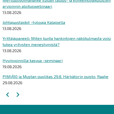
Merituulivoimahanke Ebban talous- ja elinkeinovaikutusten
arvioinnin aloituswebinaari
13.08.2026
Johtajuustaidot -työpaja Kalajoella
13.08.2026
Yrittäjäpaneeli: Miten kunta hankintojen näkökulmasta voisi
tukea yritysten menestymistä?
13.08.2026
Hyvinvoinnilla kasvua -seminaari
19.08.2026
PIMIÄ10 ja Mustan puolikas 29.8. Härkätorin puisto, Raahe
29.08.2026
Sivutus
Edellinen
Seuraava