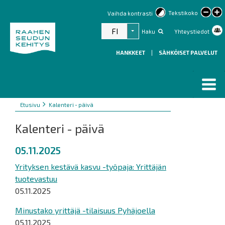
lar
Tekstikoko
Vaihda kontrasti
text
FI
Haku
Yhteystiedot
Listaa lisätoiminnot
HANKKEET
|
SÄHKÖISET PALVELUT
Murupolku
You
Etusivu
Kalenteri - päivä
are
Kalenteri - päivä
here:
05.11.2025
Yrityksen kestävä kasvu -työpaja: Yrittäjän
tuotevastuu
05.11.2025
Minustako yrittäjä -tilaisuus Pyhäjoella
05.11.2025