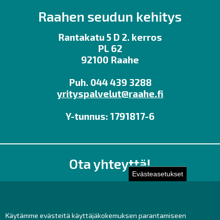
Raahen seudun kehitys
Rantakatu 5 D 2. kerros
PL 62
92100 Raahe
Puh. 044 439 3288
yrityspalvelut@raahe.fi
Y-tunnus: 1791817-6
Ota yhteyttä!
Evästeasetukset
Toimisto
Henkilöstön yhteystiedot
Yhteydenotto
Käytämme evästeitä käyttäjäkokemuksen parantamiseen