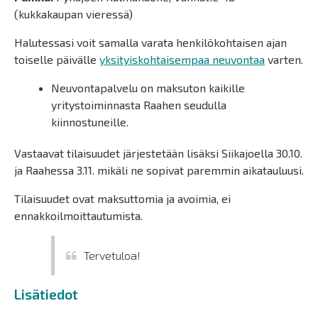
(kukkakaupan vieressä)
Halutessasi voit samalla varata henkilökohtaisen ajan
toiselle päivälle
yksityiskohtaisempaa neuvontaa
varten.
Neuvontapalvelu on maksuton kaikille
yritystoiminnasta Raahen seudulla
kiinnostuneille.
Vastaavat tilaisuudet järjestetään lisäksi Siikajoella 30.10.
ja Raahessa 3.11. mikäli ne sopivat paremmin aikatauluusi.
Tilaisuudet ovat maksuttomia ja avoimia, ei
ennakkoilmoittautumista.
Tervetuloa!
Lisätiedot