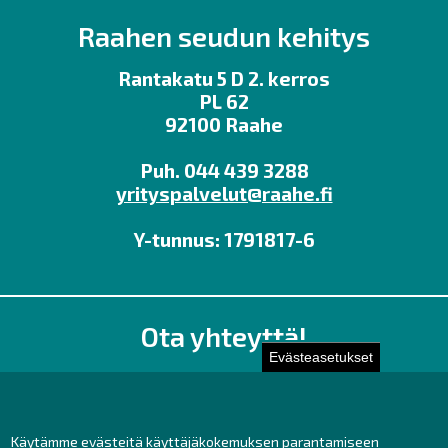
Raahen seudun kehitys
Rantakatu 5 D 2. kerros
PL 62
92100 Raahe
Puh. 044 439 3288
yrityspalvelut@raahe.fi
Y-tunnus: 1791817-6
Ota yhteyttä!
Evästeasetukset
Toimisto
Henkilöstön yhteystiedot
Yhteydenotto
Käytämme evästeitä käyttäjäkokemuksen parantamiseen