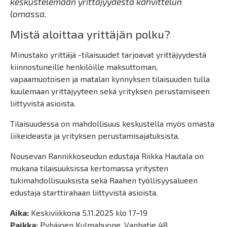
keskustelemaan yrittäjyydestä kahvittelun
lomassa.
Mistä aloittaa yrittäjän polku?
Minustako yrittäjä -tilaisuudet tarjoavat yrittäjyydestä
kiinnostuneille henkilöille maksuttoman,
vapaamuotoisen ja matalan kynnyksen tilaisuuden tulla
kuulemaan yrittäjyyteen sekä yrityksen perustamiseen
liittyvistä asioista.
Tilaisuudessa on mahdollisuus keskustella myös omasta
liikeideasta ja yrityksen perustamisajatuksista.
Nousevan Rannikkoseudun edustaja Riikka Hautala on
mukana tilaisuuksissa kertomassa yritysten
tukimahdollisuuksista sekä Raahen työllisyysalueen
edustaja starttirahaan liittyvistä asioista.
Aika:
Keskiviikkona 5.11.2025 klo 17–19
Paikka:
Pyhäjoen Kulmahuone, Vanhatie 48