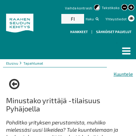
lar
Tekstikoko
Vaihda kontrasti
text
FI
Haku
Yhteystiedot
HANKKEET
|
SÄHKÖISET PALVELUT
Murupolku
You
Etusivu
Tapahtumat
are
Kuuntele
here:
Minustako yrittäjä -tilaisuus
Pyhäjoella
Pohditko yrityksen perustamista, muhiiko
mielessäsi uusi liikeidea? Tule kuuntelemaan ja