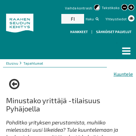
lar
Tekstikoko
Vaihda kontrasti
text
FI
Haku
Yhteystiedot
HANKKEET
|
SÄHKÖISET PALVELUT
Murupolku
You
Etusivu
Tapahtumat
are
Kuuntele
here:
Minustako yrittäjä -tilaisuus
Pyhäjoella
Pohditko yrityksen perustamista, muhiiko
mielessäsi uusi liikeidea? Tule kuuntelemaan ja