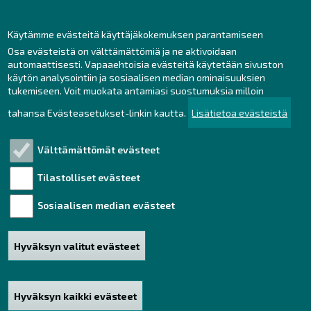
Henkilöstön yhteystiedot
Yhteydenotto
Käytämme evästeitä käyttäjäkokemuksen parantamiseen
Osa evästeistä on välttämättömiä ja ne aktivoidaan
Facebook
automaattisesti. Vapaaehtoisia evästeitä käytetään sivuston
Instagram
käytön analysointiin ja sosiaalisen median ominaisuuksien
LinkedIn
tukemiseen. Voit muokata antamiasi suostumuksia milloin
tahansa Evästeasetukset-linkin kautta.
Lisätietoa evästeistä
Välttämättömät evästeet
Tutustu!
Tilastolliset evästeet
Henkilötietojen käsittely
Saavutettavuusseloste
Sosiaalisen median evästeet
Vastuullisuus
Hyväksyn valitut evästeet
Haku
Sivukartta
Hyväksyn kaikki evästeet
Poista hyväksyntä