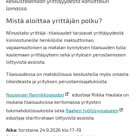
keskustelemaan yrittäjyydestä kahvittelun
lomassa.
Mistä aloittaa yrittäjän polku?
Minustako yrittäjä -tilaisuudet tarjoavat yrittäjyydestä
kiinnostuneille henkilöille maksuttoman,
vapaamuotoisen ja matalan kynnyksen tilaisuuden tulla
kuulemaan yrittäjyyteen sekä yrityksen perustamiseen
liittyvistä asioista.
Tilaisuudessa on mahdollisuus keskustella myös omasta
liikeideasta ja yrityksen perustamisajatuksista.
Nousevan Rannikkoseudun
edustaja Riikka Hautala on
mukana tilaisuuksissa kertomassa yritysten
tukimahdollisuuksista sekä
Raahen työllisyysalueen
edustaja starttirahaan liittyvistä asioista.
Aika:
torstaina 24.9.2026 klo 17–19