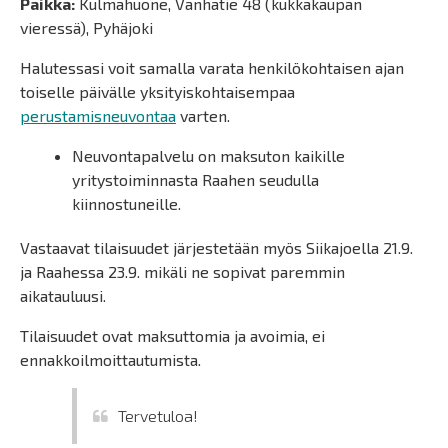
Paikka:
Kulmahuone, Vanhatie 48 (kukkakaupan
vieressä), Pyhäjoki
Halutessasi voit samalla varata henkilökohtaisen ajan
toiselle päivälle yksityiskohtaisempaa
perustamisneuvontaa
varten.
Neuvontapalvelu on maksuton kaikille
yritystoiminnasta Raahen seudulla
kiinnostuneille.
Vastaavat tilaisuudet järjestetään myös Siikajoella 21.9.
ja Raahessa 23.9. mikäli ne sopivat paremmin
aikatauluusi.
Tilaisuudet ovat maksuttomia ja avoimia, ei
ennakkoilmoittautumista.
Tervetuloa!