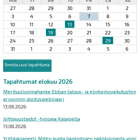
27
28
29
30
31
1
2
3
4
5
6
7
8
9
10
11
12
13
14
15
16
17
18
19
20
21
22
23
24
25
26
27
28
29
30
31
1
2
3
4
5
6
Ilmoita uusi tapahtuma
Tapahtumat elokuu 2026
Merituulivoimahanke Ebban talous- ja elinkeinovaikutusten
arvioinnin aloituswebinaari
13.08.2026
Johtajuustaidot -työpaja Kalajoella
13.08.2026
Yrittäjäpaneeli: Miten kunta hankintojen näkökulmasta voisi