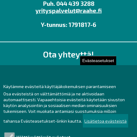
Puh. 044 439 3288
yrityspalvelut@raahe.fi
Y-tunnus: 1791817-6
Ota yhteyttä!
Evästeasetukset
Toimisto
Henkilöstön yhteystiedot
Yhteydenotto
Käytämme evästeitä käyttäjäkokemuksen parantamiseen
Osa evästeistä on välttämättömiä ja ne aktivoidaan
Facebook
automaattisesti. Vapaaehtoisia evästeitä käytetään sivuston
Instagram
käytön analysointiin ja sosiaalisen median ominaisuuksien
LinkedIn
tukemiseen. Voit muokata antamiasi suostumuksia milloin
tahansa Evästeasetukset-linkin kautta.
Lisätietoa evästeistä