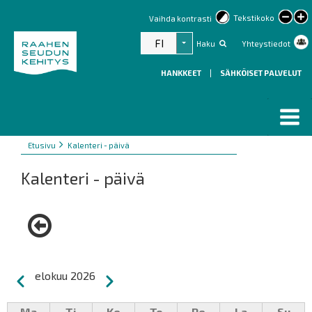
lar
Tekstikoko
Vaihda kontrasti
text
FI
Haku
Yhteystiedot
Listaa lisätoiminnot
HANKKEET
|
SÄHKÖISET PALVELUT
Murupolku
You
Etusivu
Kalenteri - päivä
are
Kalenteri - päivä
here:
Sivutus
elokuu 2026
Edellinen
Seuraava
Ma
Ti
Ke
To
Pe
La
Su