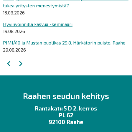
tukea yritysten menestymistä?
13.08.2026
Hyvinvoinnilla kasvua -seminaari
19.08.2026
PIMIÄ10 ja Mustan puolikas 29.8. Härkätorin puisto, Raahe
29.08.2026
Sivutus
Edellinen
Seuraava
Raahen seudun kehitys
Rantakatu 5 D 2. kerros
PL 62
92100 Raahe