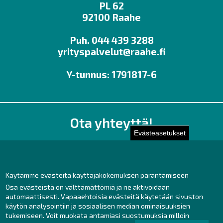
PL 62
92100 Raahe
Puh. 044 439 3288
yrityspalvelut@raahe.fi
Y-tunnus: 1791817-6
Ota yhteyttä!
Evästeasetukset
Toimisto
Henkilöstön yhteystiedot
Yhteydenotto
Käytämme evästeitä käyttäjäkokemuksen parantamiseen
Osa evästeistä on välttämättömiä ja ne aktivoidaan
Facebook
automaattisesti. Vapaaehtoisia evästeitä käytetään sivuston
Instagram
käytön analysointiin ja sosiaalisen median ominaisuuksien
LinkedIn
tukemiseen. Voit muokata antamiasi suostumuksia milloin