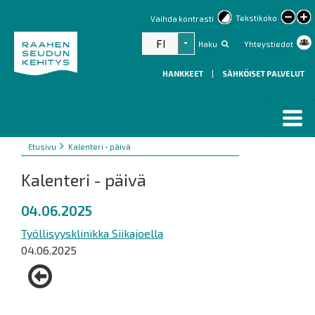
lar
Tekstikoko
Vaihda kontrasti
text
FI
Haku
Yhteystiedot
Listaa lisätoiminnot
HANKKEET
|
SÄHKÖISET PALVELUT
Murupolku
You
Etusivu
Kalenteri - päivä
are
Kalenteri - päivä
here:
04.06.2025
Työllisyysklinikka Siikajoella
04.06.2025