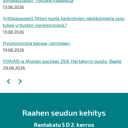
Johtajuustaidot -työpaja Kalajoella
13.08.2026
Yrittäjäpaneeli: Miten kunta hankintojen näkökulmasta voisi
tukea yritysten menestymistä?
13.08.2026
Hyvinvoinnilla kasvua -seminaari
19.08.2026
PIMIÄ10 ja Mustan puolikas 29.8. Härkätorin puisto, Raahe
29.08.2026
Sivutus
Edellinen
Seuraava
Raahen seudun kehitys
Rantakatu 5 D 2. kerros