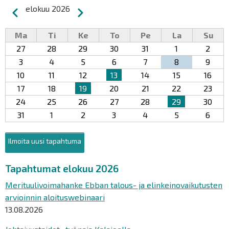
Sivutus
elokuu 2026
Edellinen
Seuraava
Ma
Ti
Ke
To
Pe
La
Su
27
28
29
30
31
1
2
3
4
5
6
7
8
9
10
11
12
13
14
15
16
17
18
19
20
21
22
23
24
25
26
27
28
29
30
31
1
2
3
4
5
6
Ilmoita uusi tapahtuma
Tapahtumat elokuu 2026
Merituulivoimahanke Ebban talous- ja elinkeinovaikutusten
arvioinnin aloituswebinaari
13.08.2026