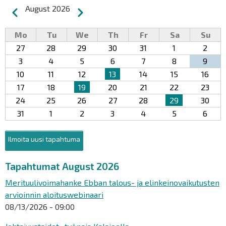
Pagination
August 2026
Previous
Next
Mo
Tu
We
Th
Fr
Sa
Su
27
28
29
30
31
1
2
3
4
5
6
7
8
9
10
11
12
13
14
15
16
17
18
19
20
21
22
23
24
25
26
27
28
29
30
31
1
2
3
4
5
6
Ilmoita uusi tapahtuma
Tapahtumat August 2026
Merituulivoimahanke Ebban talous- ja elinkeinovaikutusten
arvioinnin aloituswebinaari
08/13/2026 - 09:00