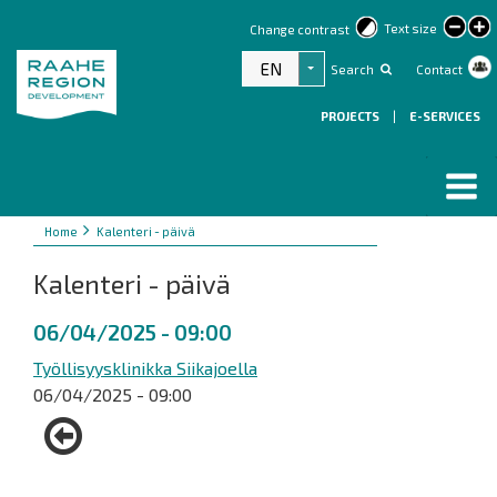
lar
Text size
Change contrast
text
EN
Search
Contact
List additional actions
PROJECTS
|
E-SERVICES
Breadcrumbs
You
Home
Kalenteri - päivä
are
Kalenteri - päivä
here:
06/04/2025 - 09:00
Työllisyysklinikka Siikajoella
06/04/2025 - 09:00