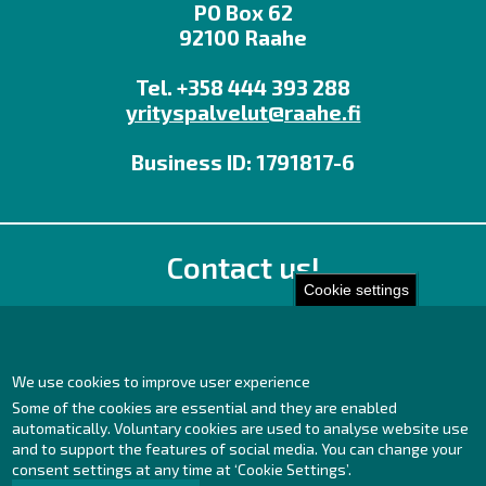
PO Box 62
92100 Raahe
Tel. +358 444 393 288
yrityspalvelut@raahe.fi
Business ID: 1791817-6
Contact us!
Cookie settings
Office
Personnel contact details
Contact page
We use cookies to improve user experience
Some of the cookies are essential and they are enabled
Facebook
automatically. Voluntary cookies are used to analyse website use
Instagram
and to support the features of social media. You can change your
LinkedIn
consent settings at any time at ‘Cookie Settings’.