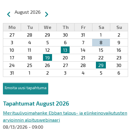
Pagination
August 2026
Previous
Next
Mo
Tu
We
Th
Fr
Sa
Su
27
28
29
30
31
1
2
3
4
5
6
7
8
9
10
11
12
13
14
15
16
17
18
19
20
21
22
23
24
25
26
27
28
29
30
31
1
2
3
4
5
6
Ilmoita uusi tapahtuma
Tapahtumat August 2026
Merituulivoimahanke Ebban talous- ja elinkeinovaikutusten
arvioinnin aloituswebinaari
08/13/2026 - 09:00