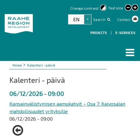
lar
Text size
Change contrast
text
EN
Search
Contact
List additional actions
PROJECTS
|
E-SERVICES
Breadcrumbs
You
Home
Kalenteri - päivä
are
Kalenteri - päivä
here:
06/12/2026 - 09:00
Kansainvälistymisen aamukahvit – Osa 7: Kaivosalan
mahdollisuudet yrityksille
06/12/2026 - 09:00