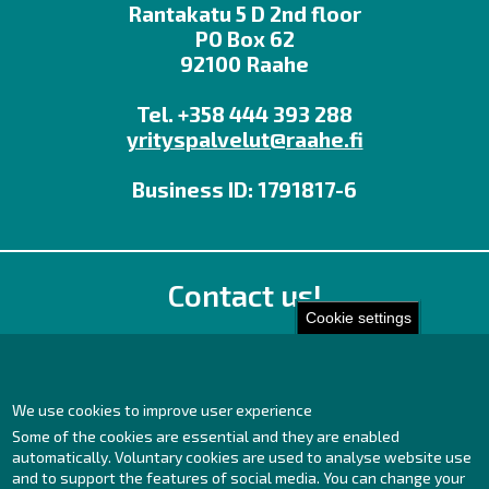
Rantakatu 5 D 2nd floor
PO Box 62
92100 Raahe
Tel. +358 444 393 288
yrityspalvelut@raahe.fi
Business ID: 1791817-6
Contact us!
Cookie settings
Office
Personnel contact details
Contact page
We use cookies to improve user experience
Some of the cookies are essential and they are enabled
Facebook
automatically. Voluntary cookies are used to analyse website use
Instagram
and to support the features of social media. You can change your