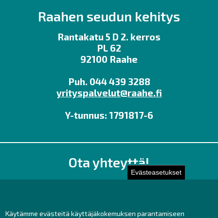
Raahen seudun kehitys
Rantakatu 5 D 2. kerros
PL 62
92100 Raahe
Puh. 044 439 3288
yrityspalvelut@raahe.fi
Y-tunnus: 1791817-6
Ota yhteyttä!
Evästeasetukset
Toimisto
Henkilöstön yhteystiedot
Yhteydenotto
Käytämme evästeitä käyttäjäkokemuksen parantamiseen