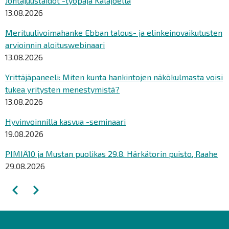
Johtajuustaidot -työpaja Kalajoella
13.08.2026
Merituulivoimahanke Ebban talous- ja elinkeinovaikutusten
arvioinnin aloituswebinaari
13.08.2026
Yrittäjäpaneeli: Miten kunta hankintojen näkökulmasta voisi
tukea yritysten menestymistä?
13.08.2026
Hyvinvoinnilla kasvua -seminaari
19.08.2026
PIMIÄ10 ja Mustan puolikas 29.8. Härkätorin puisto, Raahe
29.08.2026
Sivutus
Edellinen
Seuraava