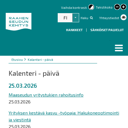
lar
Tekstikoko
Vaihda kontrasti
text
FI
Haku
Yhteystiedot
Listaa lisätoiminnot
HANKKEET
|
SÄHKÖISET PALVELUT
Murupolku
You
Etusivu
Kalenteri - päivä
are
Kalenteri - päivä
here:
25.03.2026
Maaseudun yritystukien rahoitusinfo
25.03.2026
Yrityksen kestävä kasvu -työpaja: Hakukoneoptimointi
ja viestintä
25.03.2026