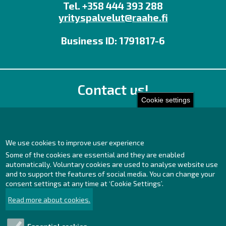
Tel. +358 444 393 288
yrityspalvelut@raahe.fi
Business ID: 1791817-6
Contact us!
Cookie settings
Office
Personnel contact details
Contact page
We use cookies to improve user experience
Some of the cookies are essential and they are enabled
Facebook
automatically. Voluntary cookies are used to analyse website use
Instagram
and to support the features of social media. You can change your
LinkedIn
consent settings at any time at ‘Cookie Settings’.
Read more about cookies.