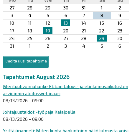
27
28
29
30
31
1
2
3
4
5
6
7
8
9
10
11
12
13
14
15
16
17
18
19
20
21
22
23
24
25
26
27
28
29
30
31
1
2
3
4
5
6
Ilmoita uusi tapahtuma
Tapahtumat August 2026
Merituulivoimahanke Ebban talous- ja elinkeinovaikutusten
arvioinnin aloituswebinaari
08/13/2026 - 09:00
Johtajuustaidot -työpaja Kalajoella
08/13/2026 - 09:00
Yrittäjäpaneeli: Miten kunta hankintojen näkökulmasta voisi