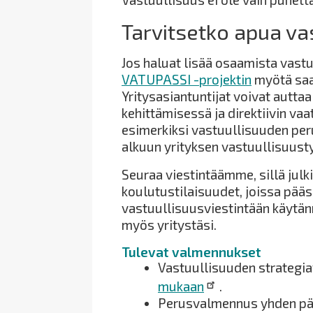
Tarvitsetko apua va
Jos haluat lisää osaamista vast
VATUPASSI -projektin
myötä saa
Yritysasiantuntijat voivat autt
kehittämisessä ja direktiivin va
esimerkiksi vastuullisuuden per
alkuun yrityksen vastuullisuust
Seuraa viestintäämme, sillä jul
koulutustilaisuudet, joissa pää
vastuullisuusviestintään käytän
myös yritystäsi.
Tulevat valmennukset
Vastuullisuuden strategia
mukaan
.
Perusvalmennus yhden päi