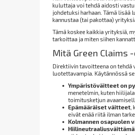
kuluttaja voi tehdä aidosti vastuu
johdetuksi harhaan. Tämä lisää l
kannustaa (tai pakottaa) yrityksi
Tämä koskee kaikkia yrityksiä, 
tarkoittaa ja miten siihen kanna
Mitä Green Claims -
Direktiivin tavoitteena on tehdä
luotettavampia. Käytännössä se t
Ympäristöväitteet on p
menetelmin, kuten hiilijala
toimitusketjun avaamisell
Epämääräiset väitteet
,
eivät enää riitä ilman tark
Kolmannen osapuolen 
Hiilineutraaliusväittämä