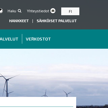
Haku
Yhteystiedot
FI
HANKKEET
|
SÄHKÖISET PALVELUT
PALVELUT
VERKOSTOT