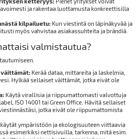
ityksen ketteryys:
Pienet yritykset voivat
 avoimesti ja rakentaa luottamusta konkreettisilla
nästä kilpailuetu:
Kun viestintä on läpinäkyvää ja
kitusti myös vahvistaa asiakassuhteita ja brändiä.
nattaisi valmistautua?
stautumiseen.
väittämät:
Kerää dataa, mittareita ja laskelmia,
eesi. Hylkää sellaiset väittämät, jotka eivät ole
a:
Käytä virallisia ja riippumattomasti valvottuja
abel, ISO 14001 tai Green Office. Hävitä sellaiset
 viestinnästäsi, jotka eivät ole riippumattomista
 käytät ympäristöön ja ekologisuuteen viittaavia
sä esimerkiksi nettisivuilla, tarkenna, mitä esim.