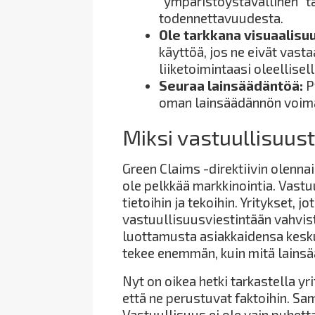
”ympäristöystävällinen” ta
todennettavuudesta.
Ole tarkkana visuaalisu
käyttöä, jos ne eivät vastaa
liiketoimintaasi oleellisella
Seuraa lainsäädäntöä:
P
oman lainsäädännön voim
Miksi vastuullisuus
Green Claims -direktiivin olennai
ole pelkkää markkinointia. Vastu
tietoihin ja tekoihin. Yritykset,
vastuullisuusviestintään vahvis
luottamusta asiakkaidensa keskuu
tekee enemmän, kuin mitä lainsä
Nyt on oikea hetki tarkastella yr
että ne perustuvat faktoihin. S
Vastuullisuus ei ole vain puhetta,