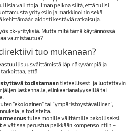
llisia valintoja ilman pelkoa siitä, että tulisi
uottamusta yrityksiin ja markkinoihin sekä
ä kehittämään aidosti kestäviä ratkaisuja.
myös pk-yrityksiä. Mutta mitä tämä käytännössä
ttaa valmistautua?
direktiivi tuo mukanaan?
 vastuullisuusväittämistä läpinäkyvämpiä ja
arkoittaa, että:
ystyttävä todistamaan
tieteellisesti ja luotettavin
njäljen laskennalla, elinkaarianalyyseillä tai
a.
 kuten ”ekologinen” tai ”ympäristöystävällinen”,
ennuksia ja todisteita.
varmennus
tulee monille väittämille pakolliseksi.
t
eivät saa perustua pelkkään kompensointiin –