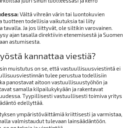
rkoittaa juuri sinun tuotteessasi ja kerro
udessa:
Vältä vihreän värin tai luontokuvien
 tuotteen todellisia vaikutuksia tai liity
 tavalla. Ja jos liittyvät, ole siltikin varovainen.
ysy ajan tasalla direktiivin etenemisestä ja Suomen
aan astumisesta.
työstä kannattaa viestiä?
sin muistutus on se, että vastuullisuusviestintä ei
ullisuusviestinnän tulee perustua todellisiin
 jotka panostavat aitoon vastuullisuustyöhön ja
tavat samalla kilpailukykyään ja rakentavat
dessa. Tyypillisesti vastuullisesti toimiva yritys
ädäntö edellyttää.
ityksen ympäristöväittämiä kriittisesti ja varmistaa,
amalla valmistaudut tulevaan lainsäädäntöön.
 se on tekoja ja viestintää.