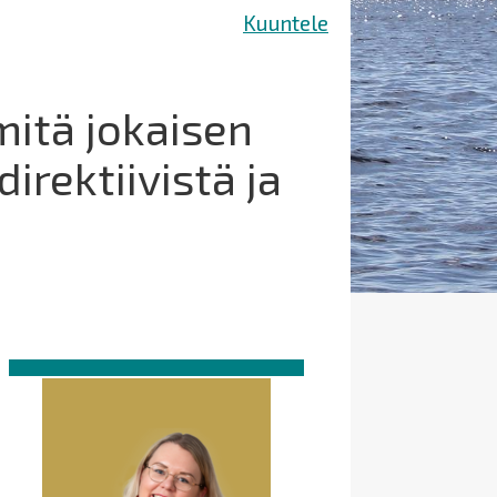
Kuuntele
mitä jokaisen
irektiivistä ja