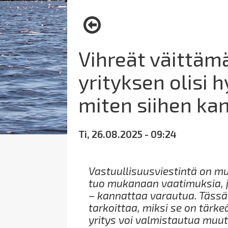
here:
Vihreät väittämä
yrityksen olisi h
miten siihen ka
Ti, 26.08.2025 - 09:24
Vastuullisuusviestintä on mu
tuo mukanaan vaatimuksia, j
– kannattaa varautua. Tässä 
tarkoittaa, miksi se on tärk
yritys voi valmistautua muut