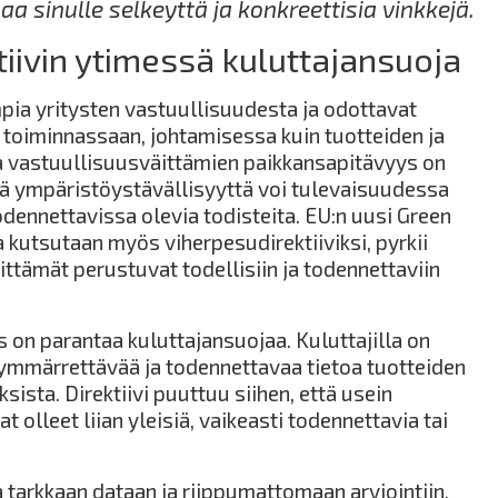
aa sinulle selkeyttä ja konkreettisia vinkkejä.
tiivin ytimessä kuluttajansuoja
mpia yritysten vastuullisuudesta ja odottavat
in toiminnassaan, johtamisessa kuin tuotteiden ja
a vastuullisuusväittämien paikkansapitävyys on
kä ympäristöystävällisyyttä voi tulevaisuudessa
odennettavissa olevia todisteita. EU:n uusi Green
a kutsutaan myös viherpesudirektiiviksi, pyrkii
ttämät perustuvat todellisiin ja todennettaviin
s on parantaa kuluttajansuojaa. Kuluttajilla on
ymmärrettävää ja todennettavaa tietoa tuotteiden
ista. Direktiivi puuttuu siihen, että usein
 olleet liian yleisiä, vaikeasti todennettavia tai
 tarkkaan dataan ja riippumattomaan arviointiin,