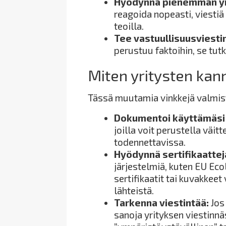
Hyödynnä pienemmän yr
reagoida nopeasti, viestiä
teoilla.
Tee vastuullisuusviestin
perustuu faktoihin, se tut
Miten yritysten kan
Tässä muutamia vinkkejä valmi
Dokumentoi käyttämäsi 
joilla voit perustella väitt
todennettavissa.
Hyödynnä sertifikaattej
järjestelmiä, kuten EU Ecol
sertifikaatit tai kuvakkeet
lähteistä.
Tarkenna viestintää:
Jos
sanoja yrityksen viestinnäs