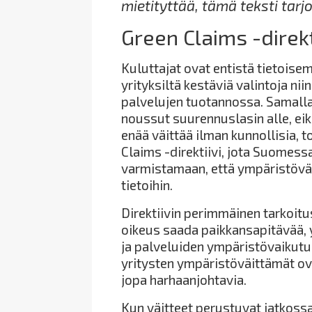
mietityttää, tämä teksti tarjo
Green Claims -direk
Kuluttajat ovat entistä tietoise
yrityksiltä kestäviä valintoja ni
palvelujen tuotannossa. Samall
noussut suurennuslasin alle, ei
enää väittää ilman kunnollisia, t
Claims -direktiivi, jota Suomess
varmistamaan, että ympäristöväi
tietoihin.
Direktiivin perimmäinen tarkoitu
oikeus saada paikkansapitävää, 
ja palveluiden ympäristövaikutuks
yritysten ympäristöväittämät ovat
jopa harhaanjohtavia.
Kun väitteet perustuvat jatkossa