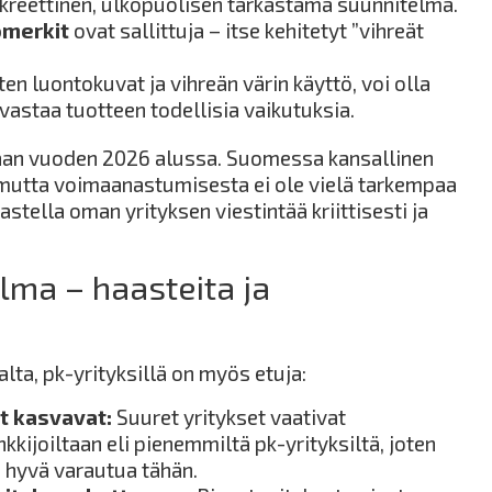
nkreettinen, ulkopuolisen tarkastama suunnitelma.
ömerkit
ovat sallittuja – itse kehitetyt ”vihreät
uten luontokuvat ja vihreän värin käyttö, voi olla
 vastaa tuotteen todellisia vaikutuksia.
maan vuoden 2026 alussa. Suomessa kansallinen
 mutta voimaanastumisesta ei ole vielä tarkempaa
kastella oman yrityksen viestintää kriittisesti ja
lma – haasteita ja
alta, pk-yrityksillä on myös etuja:
t kasvavat:
Suuret yritykset vaativat
kkijoiltaan eli pienemmiltä pk-yrityksiltä, joten
n hyvä varautua tähän.