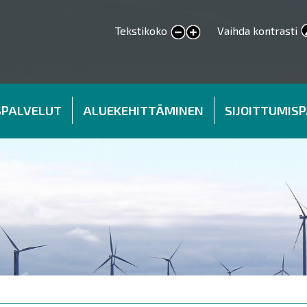
Tekstikoko
Vaihda kontrasti
smaller text
larger text
SPALVELUT
ALUEKEHITTÄMINEN
SIJOITTUMIS