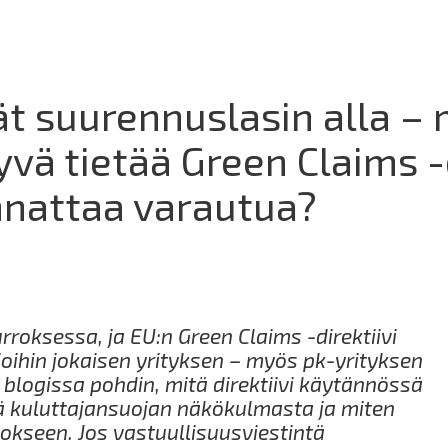
t suurennuslasin alla – 
yvä tietää Green Claims -d
nnattaa varautua?
rroksessa, ja EU:n Green Claims -direktiivi
oihin jokaisen yrityksen – myös pk-yrityksen
blogissa pohdin, mitä direktiivi käytännössä
eä kuluttajansuojan näkökulmasta ja miten
okseen. Jos vastuullisuusviestintä