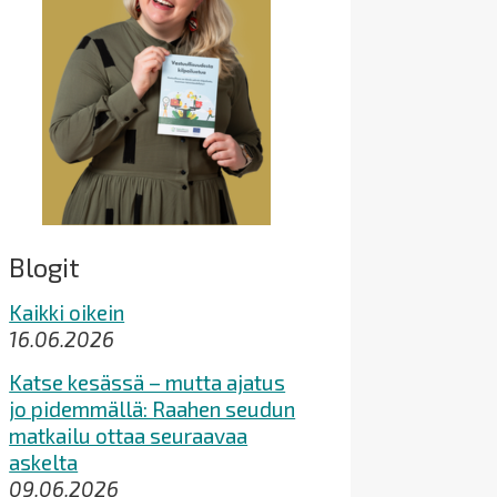
Blogit
Kaikki oikein
16.06.2026
Katse kesässä – mutta ajatus
jo pidemmällä: Raahen seudun
matkailu ottaa seuraavaa
askelta
09.06.2026