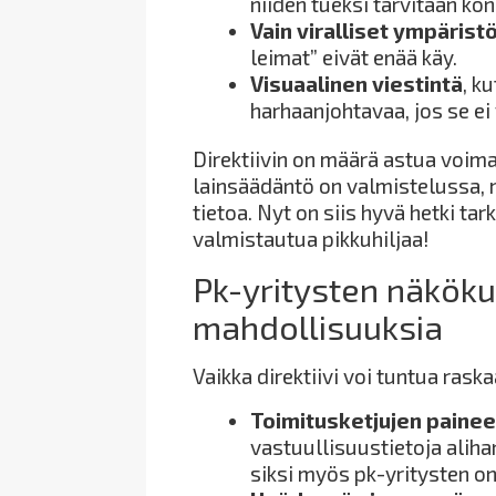
niiden tueksi tarvitaan ko
Vain viralliset ympärist
leimat” eivät enää käy.
Visuaalinen viestintä
, k
harhaanjohtavaa, jos se ei
Direktiivin on määrä astua voi
lainsäädäntö on valmistelussa,
tietoa. Nyt on siis hyvä hetki tar
valmistautua pikkuhiljaa!
Pk-yritysten näköku
mahdollisuuksia
Vaikka direktiivi voi tuntua raska
Toimitusketjujen painee
vastuullisuustietoja alihan
siksi myös pk-yritysten o