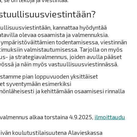
stuullisuusviestintään?
uullisuusviestintään, kannattaa hyödyntää
tavilla olevaa osaamista ja valmennuksia.
aa ympäristöväittämien todentamisessa, viestinnän
atimuksiin valmistautumisessa. Tarjolla on myös
us- ja strategiavalmennus, joiden avulla pääset
yössä ja näin myös vastuullisuusviestinnässä.
kistamme pian loppuvuoden yksittäiset
set syventymään esimerkiksi
nönläheisesti ja kehittämään osaamisesi rinnalla
valmennus alkaa torstaina 4.9.2025,
ilmoittaudu
vän koulutustilaisuutena Alavieskassa