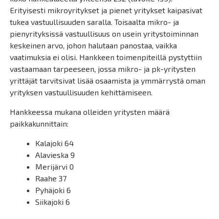
Erityisesti mikroyritykset ja pienet yritykset kaipasivat
tukea vastuullisuuden saralla. Toisaalta mikro- ja
pienyrityksissä vastuullisuus on usein yritystoiminnan
keskeinen arvo, johon halutaan panostaa, vaikka
vaatimuksia ei olisi. Hankkeen toimenpiteillä pystyttiin
vastaamaan tarpeeseen, jossa mikro- ja pk-yritysten
yrittäjät tarvitsivat lisää osaamista ja ymmärrystä oman
yrityksen vastuullisuuden kehittämiseen.
Hankkeessa mukana olleiden yritysten määrä
paikkakunnittain:
Kalajoki 64
Alavieska 9
Merijärvi 0
Raahe 37
Pyhäjoki 6
Siikajoki 6