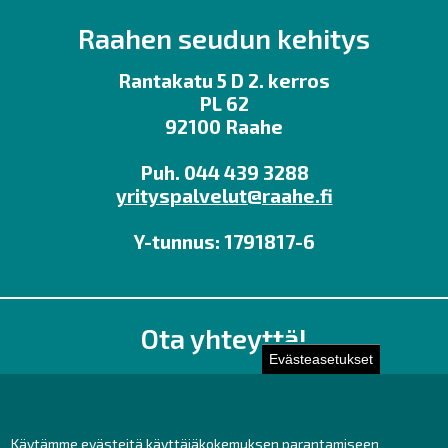
Raahen seudun kehitys
Rantakatu 5 D 2. kerros
PL 62
92100 Raahe
Puh. 044 439 3288
yrityspalvelut@raahe.fi
Y-tunnus: 1791817-6
Ota yhteyttä!
Evästeasetukset
Toimisto
Henkilöstön yhteystiedot
Yhteydenotto
Käytämme evästeitä käyttäjäkokemuksen parantamiseen