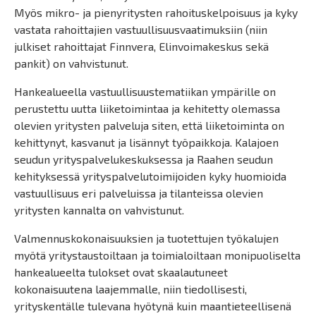
Myös mikro- ja pienyritysten rahoituskelpoisuus ja kyky
vastata rahoittajien vastuullisuusvaatimuksiin (niin
julkiset rahoittajat Finnvera, Elinvoimakeskus sekä
pankit) on vahvistunut.
Hankealueella vastuullisuustematiikan ympärille on
perustettu uutta liiketoimintaa ja kehitetty olemassa
olevien yritysten palveluja siten, että liiketoiminta on
kehittynyt, kasvanut ja lisännyt työpaikkoja. Kalajoen
seudun yrityspalvelukeskuksessa ja Raahen seudun
kehityksessä yrityspalvelutoimijoiden kyky huomioida
vastuullisuus eri palveluissa ja tilanteissa olevien
yritysten kannalta on vahvistunut.
Valmennuskokonaisuuksien ja tuotettujen työkalujen
myötä yritystaustoiltaan ja toimialoiltaan monipuoliselta
hankealueelta tulokset ovat skaalautuneet
kokonaisuutena laajemmalle, niin tiedollisesti,
yrityskentälle tulevana hyötynä kuin maantieteellisenä