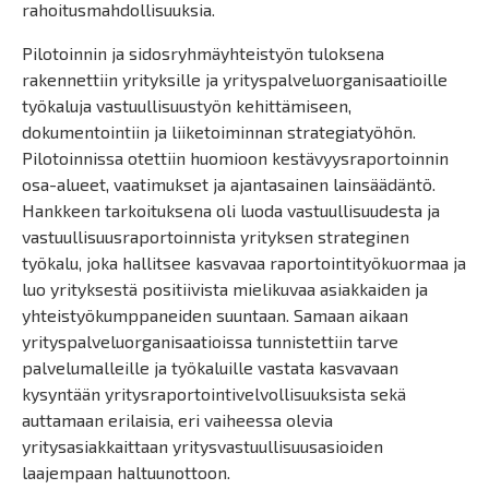
rahoitusmahdollisuuksia.
Pilotoinnin ja sidosryhmäyhteistyön tuloksena
rakennettiin yrityksille ja yrityspalveluorganisaatioille
työkaluja vastuullisuustyön kehittämiseen,
dokumentointiin ja liiketoiminnan strategiatyöhön.
Pilotoinnissa otettiin huomioon kestävyysraportoinnin
osa-alueet, vaatimukset ja ajantasainen lainsäädäntö.
Hankkeen tarkoituksena oli luoda vastuullisuudesta ja
vastuullisuusraportoinnista yrityksen strateginen
työkalu, joka hallitsee kasvavaa raportointityökuormaa ja
luo yrityksestä positiivista mielikuvaa asiakkaiden ja
yhteistyökumppaneiden suuntaan. Samaan aikaan
yrityspalveluorganisaatioissa tunnistettiin tarve
palvelumalleille ja työkaluille vastata kasvavaan
kysyntään yritysraportointivelvollisuuksista sekä
auttamaan erilaisia, eri vaiheessa olevia
yritysasiakkaittaan yritysvastuullisuusasioiden
laajempaan haltuunottoon.