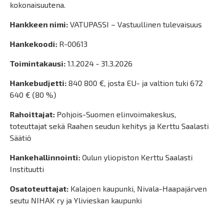
kokonaisuutena.
Hankkeen nimi:
VATUPASSI – Vastuullinen tulevaisuus
Hankekoodi:
R-00613
Toimintakausi:
1.1.2024 - 31.3.2026
Hankebudjetti:
840 800 €, josta EU- ja valtion tuki 672
640 € (80 %)
Rahoittajat:
Pohjois-Suomen elinvoimakeskus,
toteuttajat sekä Raahen seudun kehitys ja Kerttu Saalasti
Säätiö
Hankehallinnointi:
Oulun yliopiston Kerttu Saalasti
Instituutti
Osatoteuttajat:
Kalajoen kaupunki, Nivala-Haapajärven
seutu NIHAK ry ja Ylivieskan kaupunki