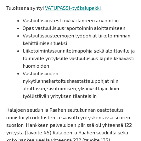
Tuloksena syntyi
VATUPASSI-työkalupakki
:
Vastuullisuustesti nykytilanteen arviointiin
Opas vastuullisuusraportoinnin aloittamiseen
Vastuullisuusteemojen työpohjat liiketoiminnan
kehittämisen tueksi
Liiketoimintasuunnitelmapohja sekä aloittaville ja
toimiville yrityksille vastuullisuus läpileikkaavasti
huomioiden
Vastuullisuuden
nykytilannekartoitushaastattelupohjat niin
aloittavan, sivutoimisen, yksinyrittäjän kuin
työllistävän yrityksen tilanteisiin
Kalajoen seudun ja Raahen seutukunnan osatoteutus
onnistui yli odotusten ja saavutti yrityskentässä suuren
suosion. Hankkeen palveluiden piirissä oli yhteensä 122
yritystä (tavoite 45) Kalajoen ja Raahen seuduilla sekä
koko hankealueella yhteensä 232 (tavoite 135).