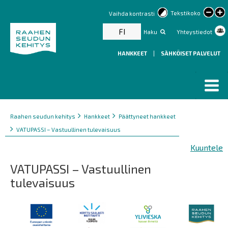
lar
Tekstikoko
Vaihda kontrasti
text
FI
Haku
Yhteystiedot
HANKKEET
|
SÄHKÖISET PALVELUT
Murupolku
You
Raahen seudun kehitys
Hankkeet
Päättyneet hankkeet
are
VATUPASSI – Vastuullinen tulevaisuus
here:
Kuuntele
VATUPASSI – Vastuullinen
tulevaisuus