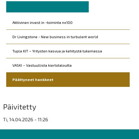
Murupolku
You
PÄÄTTYNEET HANKKEET
are
Päävalikko
Kohderyhmät
here:
Aktiivinen invest in -toiminta nx100
Dr Livingstone - New business in turbulent world
Tupla KIT – Yritysten kasvua ja kehitystä tukemassa
VASKI – Vastuullista kiertotaloutta
Päättyneet hankkeet
Päivitetty
Ti, 14.04.2026 - 11:26