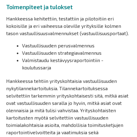
Toimenpiteet ja tulokset
Hankkeessa kehitettiin, testattiin ja pilotoitiin eri
kokoisille ja eri vaiheessa oleville yrityksille kolmen
tason vastuullisuusvalmennukset (vastuullisuusportaat).
Vastuullisuuden perusvalmennus
Vastuullisuuden strategiavalmennus
Valmistaudu kestävyysraportointiin -
koulutussarja
Hankkeessa tehtiin yrityskohtaisia vastuullisuuden
nykytilannekartoituksia. Tilannekartoituksessa
selvitettiin tarkemmin yrityskohtaisesti sitä, mitkä asiat
ovat vastuullisuuden saralla jo hyvin, mitkä asiat ovat
olennaisia ja mitä tulisi vahvistaa. Yrityskohtaisten
kartoitusten myötä selvitettiin vastuullisuuden
toimialakohtaisia asioita, mahdollisia toimitusketjujen
raportointivelvoitteita ja vaatimuksia sekä