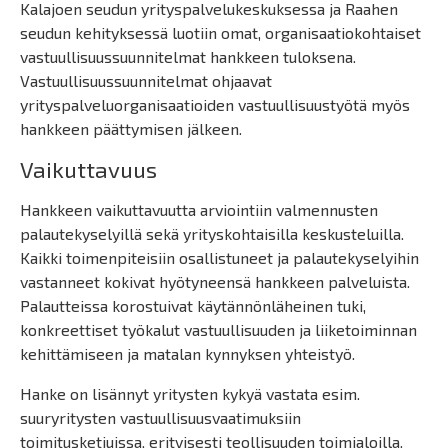
Kalajoen seudun yrityspalvelukeskuksessa ja Raahen
seudun kehityksessä luotiin omat, organisaatiokohtaiset
vastuullisuussuunnitelmat hankkeen tuloksena.
Vastuullisuussuunnitelmat ohjaavat
yrityspalveluorganisaatioiden vastuullisuustyötä myös
hankkeen päättymisen jälkeen.
Vaikuttavuus
Hankkeen vaikuttavuutta arviointiin valmennusten
palautekyselyillä sekä yrityskohtaisilla keskusteluilla.
Kaikki toimenpiteisiin osallistuneet ja palautekyselyihin
vastanneet kokivat hyötyneensä hankkeen palveluista.
Palautteissa korostuivat käytännönläheinen tuki,
konkreettiset työkalut vastuullisuuden ja liiketoiminnan
kehittämiseen ja matalan kynnyksen yhteistyö.
Hanke on lisännyt yritysten kykyä vastata esim.
suuryritysten vastuullisuusvaatimuksiin
toimitusketjuissa, erityisesti teollisuuden toimialoilla.