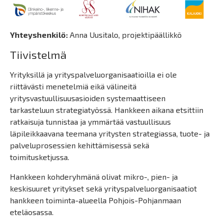
Yhteyshenkilö:
Anna Uusitalo, projektipäällikkö
Tiivistelmä
Yrityksillä ja yrityspalveluorganisaatioilla ei ole
riittävästi menetelmiä eikä välineitä
yritysvastuullisuusasioiden systemaattiseen
tarkasteluun strategiatyössä. Hankkeen aikana etsittiin
ratkaisuja tunnistaa ja ymmärtää vastuullisuus
läpileikkaavana teemana yritysten strategiassa, tuote- ja
palveluprosessien kehittämisessä sekä
toimitusketjussa.
Hankkeen kohderyhmänä olivat mikro-, pien- ja
keskisuuret yritykset sekä yrityspalveluorganisaatiot
hankkeen toiminta-alueella Pohjois-Pohjanmaan
eteläosassa.