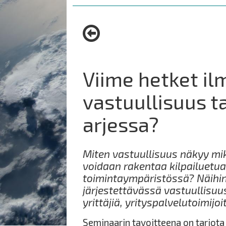
are
here:
Viime hetket il
vastuullisuus t
arjessa?
Miten vastuullisuus näkyy mik
voidaan rakentaa kilpailuet
toimintaympäristössä? Näihi
järjestettävässä vastuullisu
yrittäjiä, yrityspalvelutoimijo
Seminaarin tavoitteena on tarjota