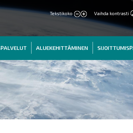
Tekstikoko
Vaihda kontrasti
smaller text
larger text
SPALVELUT
ALUEKEHITTÄMINEN
SIJOITTUMIS