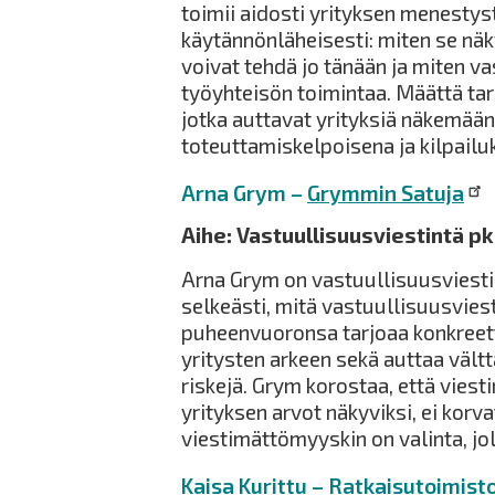
toimii aidosti yrityksen menestys
käytännönläheisesti: miten se näky
voivat tehdä jo tänään ja miten 
työyhteisön toimintaa. Määttä tar
jotka auttavat yrityksiä näkemää
toteuttamiskelpoisena ja kilpail
Arna Grym –
Grymmin Satuja
Aihe: Vastuullisuusviestintä p
Arna Grym on vastuullisuusviestin
selkeästi, mitä vastuullisuusviest
puheenvuoronsa tarjoaa konkreett
yritysten arkeen sekä auttaa vält
riskejä. Grym korostaa, että viest
yrityksen arvot näkyviksi, ei korva
viestimättömyyskin on valinta, jol
Kaisa Kurittu –
Ratkaisutoimist