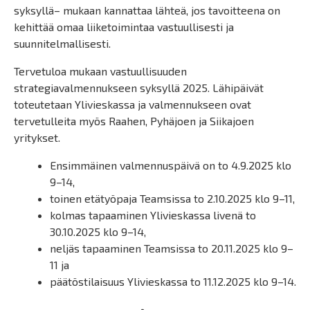
syksyllä– mukaan kannattaa lähteä, jos tavoitteena on
kehittää omaa liiketoimintaa vastuullisesti ja
suunnitelmallisesti.
Tervetuloa mukaan vastuullisuuden
strategiavalmennukseen syksyllä 2025. Lähipäivät
toteutetaan Ylivieskassa ja valmennukseen ovat
tervetulleita myös Raahen, Pyhäjoen ja Siikajoen
yritykset.
Ensimmäinen valmennuspäivä on to 4.9.2025 klo
9–14,
toinen etätyöpaja Teamsissa to 2.10.2025 klo 9–11,
kolmas tapaaminen Ylivieskassa livenä to
30.10.2025 klo 9–14,
neljäs tapaaminen Teamsissa to 20.11.2025 klo 9–
11 ja
päätöstilaisuus Ylivieskassa to 11.12.2025 klo 9–14.