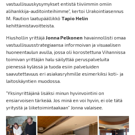
vastuullisuuskysymykset entistä tiiviimmin omiin
alihankkija-auditointeihimme”, kertoi Urakointiasennus
M. Raution laatupäällikkö
Tapio Helin
kehittämistavoitteista.
Hiushollin yrittäjä
Jonna Pelkonen
havainnollisti omaa
vastuullisuusstrategiaansa informoivan ja visuaalisen
huoneentaulun avulla, jossa oli korostettuna Vihannissa
toimivan yrittäjän halu säilyttää peruspalveluita
pienessä kylässä ja tuoda esiin palveluiden
saavutettavuus eri asiakasryhmille esimerkiksi koti- ja
laitoskäyntien muodossa.
”Yksinyrittäjänä lisäksi minun hyvinvointini on
ensiarvoisen tärkeää. Jos minä en voi hyvin, ei ole tätä
yritystä ja liiketoimintaakaan” Jonna valaisee.