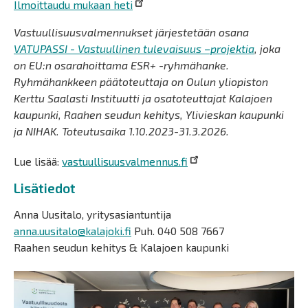
Ilmoittaudu mukaan heti
Vastuullisuusvalmennukset järjestetään osana
VATUPASSI - Vastuullinen tulevaisuus –projektia
, joka
on EU:n osarahoittama ESR+ -ryhmähanke.
Ryhmähankkeen päätoteuttaja on Oulun yliopiston
Kerttu Saalasti Instituutti ja osatoteuttajat Kalajoen
kaupunki, Raahen seudun kehitys, Ylivieskan kaupunki
ja NIHAK. Toteutusaika 1.10.2023-31.3.2026.
Lue lisää:
vastuullisuusvalmennus.fi
Lisätiedot
Anna Uusitalo, yritysasiantuntija
anna.uusitalo@kalajoki.fi
Puh. 040 508 7667
Raahen seudun kehitys & Kalajoen kaupunki