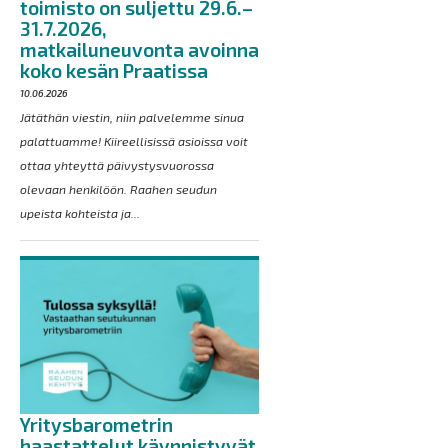
toimisto on suljettu 29.6.–
31.7.2026,
matkailuneuvonta avoinna
koko kesän Praatissa
10.06.2026
Jätäthän viestin, niin palvelemme sinua
palattuamme! Kiireellisissä asioissa voit
ottaa yhteyttä päivystysvuorossa
olevaan henkilöön. Raahen seudun
upeista kohteista ja...
Yritysbarometrin
haastattelut käynnistyvät