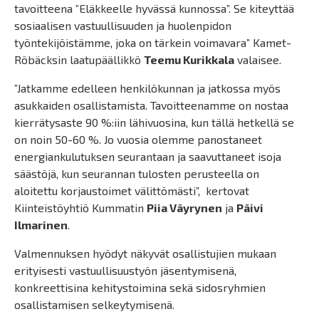
tavoitteena ”Eläkkeelle hyvässä kunnossa”. Se kiteyttää
sosiaalisen vastuullisuuden ja huolenpidon
työntekijöistämme, joka on tärkein voimavara” Kamet-
Röbäcksin laatupäällikkö
Teemu Kurikkala
valaisee.
”Jatkamme edelleen henkilökunnan ja jatkossa myös
asukkaiden osallistamista. Tavoitteenamme on nostaa
kierrätysaste 90 %:iin lähivuosina, kun tällä hetkellä se
on noin 50-60 %. Jo vuosia olemme panostaneet
energiankulutuksen seurantaan ja saavuttaneet isoja
säästöjä, kun seurannan tulosten perusteella on
aloitettu korjaustoimet välittömästi”, kertovat
Kiinteistöyhtiö Kummatin
Piia Väyrynen
ja
Päivi
Ilmarinen
.
Valmennuksen hyödyt näkyvät osallistujien mukaan
erityisesti vastuullisuustyön jäsentymisenä,
konkreettisina kehitystoimina sekä sidosryhmien
osallistamisen selkeytymisenä.