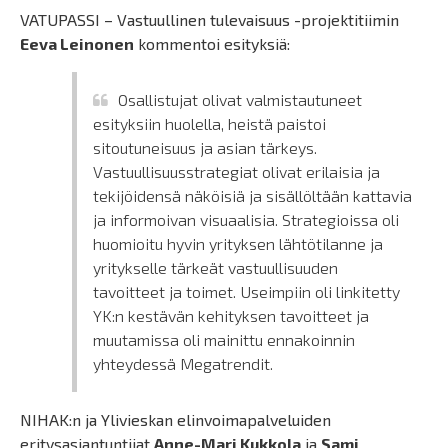
VATUPASSI – Vastuullinen tulevaisuus -projektitiimin
Eeva Leinonen
kommentoi esityksiä:
Osallistujat olivat valmistautuneet
esityksiin huolella, heistä paistoi
sitoutuneisuus ja asian tärkeys.
Vastuullisuusstrategiat olivat erilaisia ja
tekijöidensä näköisiä ja sisällöltään kattavia
ja informoivan visuaalisia. Strategioissa oli
huomioitu hyvin yrityksen lähtötilanne ja
yritykselle tärkeät vastuullisuuden
tavoitteet ja toimet. Useimpiin oli linkitetty
YK:n kestävän kehityksen tavoitteet ja
muutamissa oli mainittu ennakoinnin
yhteydessä Megatrendit.
NIHAK:n ja Ylivieskan elinvoimapalveluiden
eritysasiantuntijat
Anne-Mari Kukkola
ja
Sami