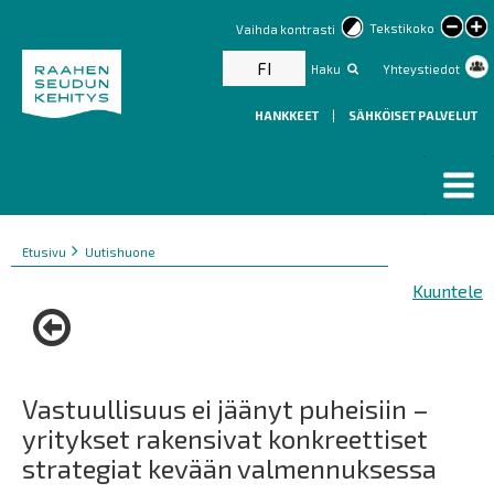
lar
Tekstikoko
Vaihda kontrasti
text
FI
Haku
Yhteystiedot
HANKKEET
|
SÄHKÖISET PALVELUT
Murupolku
You
Etusivu
Uutishuone
are
Kuuntele
here:
Vastuullisuus ei jäänyt puheisiin –
yritykset rakensivat konkreettiset
strategiat kevään valmennuksessa