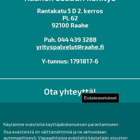
Rantakatu 5 D 2. kerros
PL 62
92100 Raahe
Puh. 044 439 3288
yrityspalvelut@raahe.fi
Y-tunnus: 1791817-6
Ota yhteyttä!
Evästeasetukset
Toimisto
Henkilöstön yhteystiedot
Yhteydenotto
Käytämme evästeitä käyttäjäkokemuksen parantamiseen
Osa evästeistä on välttämättömiä ja ne aktivoidaan
Facebook
automaattisesti. Vapaaehtoisia evästeitä käytetään sivuston