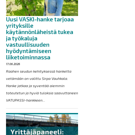
Uusi VASKI-hanke tarjoaa
yrityksille
käytännönläheistä tukea
ja työkaluja
vastuullisuuden
hyödyntämiseen
liiketoiminnassa
17.06.2026
Raahen seudun kehityksessä hanketta
vetämään on valittu Sirpa Vauhkala.
Hanke jatkaa ja syventää aiemmin
toteutetun ja hyviä tuloksia saavuttaneen
VATUPASSI-hankkeen...