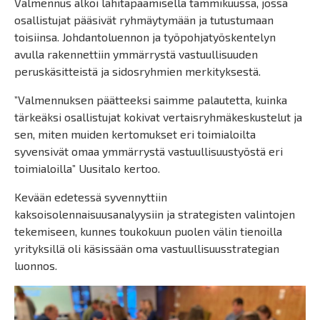
Valmennus alkoi lähitapaamisella tammikuussa, jossa
osallistujat pääsivät ryhmäytymään ja tutustumaan
toisiinsa. Johdantoluennon ja työpohjatyöskentelyn
avulla rakennettiin ymmärrystä vastuullisuuden
peruskäsitteistä ja sidosryhmien merkityksestä.
”Valmennuksen päätteeksi saimme palautetta, kuinka
tärkeäksi osallistujat kokivat vertaisryhmäkeskustelut ja
sen, miten muiden kertomukset eri toimialoilta
syvensivät omaa ymmärrystä vastuullisuustyöstä eri
toimialoilla” Uusitalo kertoo.
Kevään edetessä syvennyttiin
kaksoisolennaisuusanalyysiin ja strategisten valintojen
tekemiseen, kunnes toukokuun puolen välin tienoilla
yrityksillä oli käsissään oma vastuullisuusstrategian
luonnos.