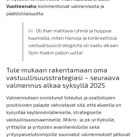
Vuolteenaho
kommentoivat valmennusta ja
päätöstilaisuutta:
Oli ihan mahtava ryhmä ja huippua
kuunnella, miten hienoja ja konkreettisia
vastuullisuusstrategioita oli saatu aikaan.
Opin itsekin paljon uutta!
Tule mukaan rakentamaan oma
vastuullisuusstrategiasi – seuraava
valmennus alkaa syksyllä 2025
Valmennuksen onnistunut toteutus ja osallistujien
positiivinen palaute vahvistavat sitä, että alueella on
kysyntää käytännönläheiselle, strategiselle
vastuullisuusosaamiselle. Mikro- ja pk-yrityksille,
yrittäjille ja yritysten avainhenkilöille sekä
yrityspalvelutoimijoille suunnatut valmennukset jatkuvat