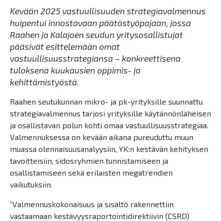
Kevään 2025 vastuullisuuden strategiavalmennus
huipentui innostavaan päätöstyöpajaan, jossa
Raahen ja Kalajoen seudun yritysosallistujat
pääsivät esittelemään omat
vastuullisuusstrategiansa – konkreettisena
tuloksena kuukausien oppimis- ja
kehittämistyöstä.
Raahen seutukunnan mikro- ja pk-yrityksille suunnattu
strategiavalmennus tarjosi yrityksille käytännönläheisen
ja osallistavan polun kohti omaa vastuullisuusstrategiaa.
Valmennuksessa on kevään aikana pureuduttu muun
muassa olennaisuusanalyysiin, YK:n kestävän kehityksen
tavoitteisiin, sidosryhmien tunnistamiseen ja
osallistamiseen sekä erilaisten megatrendien
vaikutuksiin.
”Valmennuskokonaisuus ja sisältö rakennettiin
vastaamaan kestävyysraportointidirektiivin (CSRD)