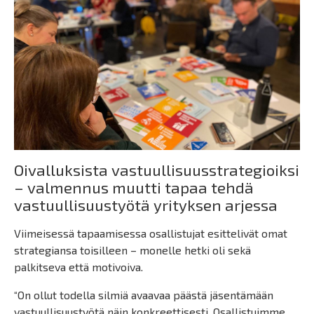
Oivalluksista vastuullisuusstrategioiksi
– valmennus muutti tapaa tehdä
vastuullisuustyötä yrityksen arjessa
Viimeisessä tapaamisessa osallistujat esittelivät omat
strategiansa toisilleen – monelle hetki oli sekä
palkitseva että motivoiva.
“On ollut todella silmiä avaavaa päästä jäsentämään
vastuullisuustyötä näin konkreettisesti. Osallistuimme