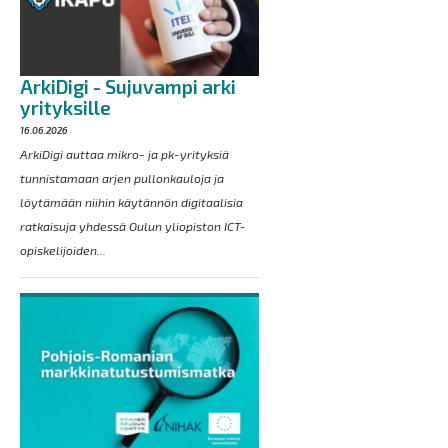
ArkiDigi - Sujuvampi arki
yrityksille
16.06.2026
ArkiDigi auttaa mikro- ja pk-yrityksiä
tunnistamaan arjen pullonkauloja ja
löytämään niihin käytännön digitaalisia
ratkaisuja yhdessä Oulun yliopiston ICT-
opiskelijoiden...