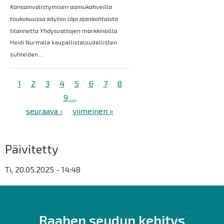
Kansainvälistymisen aamukahveilla
toukokuussa käytiin läpi ajankohtaista
tilannetta Yhdysvaltojen markkinoilla.
Heidi Nurmela kaupallistaloudellisten
suhteiden...
Sivutus
Tämänhetkinen
1
Sivu
2
Sivu
3
Sivu
4
Sivu
5
Sivu
6
Sivu
7
Sivu
8
sivu
Sivu
9
…
Seuraava
seuraava ›
Viimeinen
viimeinen »
sivu
sivu
Päivitetty
Ti, 20.05.2025 - 14:48
Raahen seudun kehitys