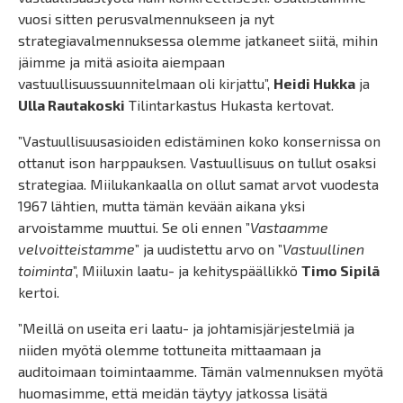
vuosi sitten perusvalmennukseen ja nyt
strategiavalmennuksessa olemme jatkaneet siitä, mihin
jäimme ja mitä asioita aiempaan
vastuullisuussuunnitelmaan oli kirjattu”,
Heidi Hukka
ja
Ulla Rautakoski
Tilintarkastus Hukasta kertovat.
”Vastuullisuusasioiden edistäminen koko konsernissa on
ottanut ison harppauksen. Vastuullisuus on tullut osaksi
strategiaa. Miilukankaalla on ollut samat arvot vuodesta
1967 lähtien, mutta tämän kevään aikana yksi
arvoistamme muuttui. Se oli ennen ”
Vastaamme
velvoitteistamme
” ja uudistettu arvo on ”
Vastuullinen
toiminta
”, Miiluxin laatu- ja kehityspäällikkö
Timo Sipilä
kertoi.
”Meillä on useita eri laatu- ja johtamisjärjestelmiä ja
niiden myötä olemme tottuneita mittaamaan ja
auditoimaan toimintaamme. Tämän valmennuksen myötä
huomasimme, että meidän täytyy jatkossa lisätä