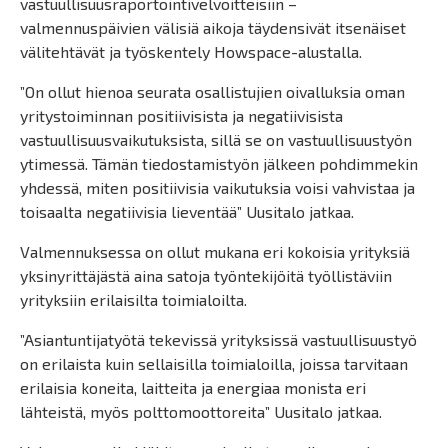
vastuullisuusraportointivelvoitteisiin –
valmennuspäivien välisiä aikoja täydensivät itsenäiset
välitehtävät ja työskentely Howspace-alustalla.
”On ollut hienoa seurata osallistujien oivalluksia oman
yritystoiminnan positiivisista ja negatiivisista
vastuullisuusvaikutuksista, sillä se on vastuullisuustyön
ytimessä. Tämän tiedostamistyön jälkeen pohdimmekin
yhdessä, miten positiivisia vaikutuksia voisi vahvistaa ja
toisaalta negatiivisia lieventää” Uusitalo jatkaa.
Valmennuksessa on ollut mukana eri kokoisia yrityksiä
yksinyrittäjästä aina satoja työntekijöitä työllistäviin
yrityksiin erilaisilta toimialoilta.
”Asiantuntijatyötä tekevissä yrityksissä vastuullisuustyö
on erilaista kuin sellaisilla toimialoilla, joissa tarvitaan
erilaisia koneita, laitteita ja energiaa monista eri
lähteistä, myös polttomoottoreita” Uusitalo jatkaa.