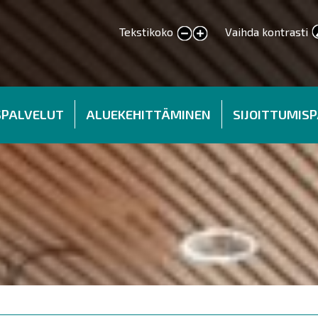
Tekstikoko
Vaihda kontrasti
smaller text
larger text
SPALVELUT
ALUEKEHITTÄMINEN
SIJOITTUMIS