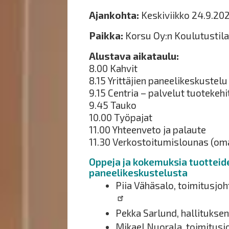
Ajankohta:
Keskiviikko 24.9.202
Paikka:
Korsu Oy:n Koulutustila 2
Alustava aikataulu:
8.00 Kahvit
8.15 Yrittäjien paneelikeskustelu
9.15 Centria – palvelut tuotekeh
9.45 Tauko
10.00 Työpajat
11.00 Yhteenveto ja palaute
11.30 Verkostoitumislounas (om
Oppeja ja kokemuksia tuotteide
paneelikeskustelusta
Piia Vähäsalo, toimitusjoh
Pekka Sarlund, hallitukse
Mikael Nuorala, toimitusj