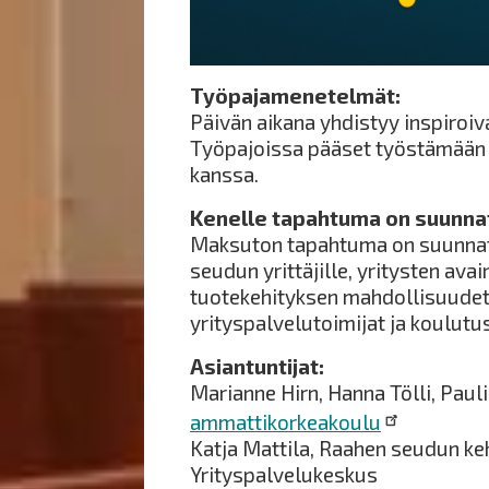
Työpajamenetelmät:
Päivän aikana yhdistyy inspiroiv
Työpajoissa pääset työstämään o
kanssa.
Kenelle tapahtuma on suunna
Maksuton tapahtuma on suunnatt
seudun yrittäjille, yritysten avain
tuotekehityksen mahdollisuudet
yrityspalvelutoimijat ja koulutu
Asiantuntijat:
Marianne Hirn, Hanna Tölli, Pauli
ammattikorkeakoulu
Katja Mattila, Raahen seudun keh
Yrityspalvelukeskus