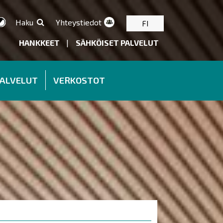
Haku
Yhteystiedot
FI
HANKKEET
|
SÄHKÖISET PALVELUT
PALVELUT
VERKOSTOT