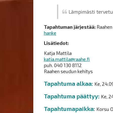
Lämpimästi tervet
Tapahtuman järjestää:
Raahen 
hanke
Lisätiedot:
Katja Mattila
katja.mattila@raahe.fi
puh. 040 130 8112
Raahen seudun kehitys
Tapahtuma alkaa
Ke, 24.0
Tapahtuma päättyy
Ke, 2
Tapahtumapaikka
Korsu O