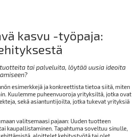
ävä kasvu -työpaja:
ehityksestä
uotteita tai palveluita, löytää uusia ideoita
ttamiseen?
n esimerkkejä ja konkreettista tietoa siitä, miten
äin. Kuulemme puheenvuoroja yrityksiltä, jotka ovat
kteja, sekä asiantuntijoilta, jotka tukevat yrityksiä
umaan valitsemaasi pajaan: Uuden tuotteen
s tai kaupallistaminen. Tapahtuma soveltuu sinulle,
ehittämistä, aloittelet kehitystyötä tai olet