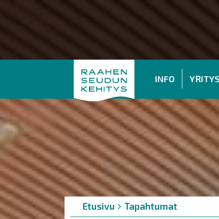
INFO
YRITY
Murupolku
You
Etusivu
Tapahtumat
are