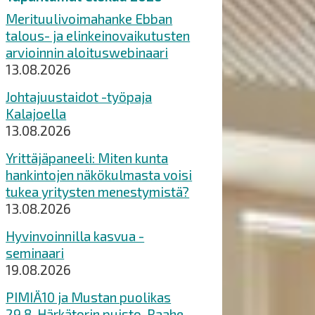
Merituulivoimahanke Ebban
talous- ja elinkeinovaikutusten
arvioinnin aloituswebinaari
13.08.2026
Johtajuustaidot -työpaja
Kalajoella
13.08.2026
Yrittäjäpaneeli: Miten kunta
hankintojen näkökulmasta voisi
tukea yritysten menestymistä?
13.08.2026
Hyvinvoinnilla kasvua -
seminaari
19.08.2026
PIMIÄ10 ja Mustan puolikas
29.8. Härkätorin puisto, Raahe