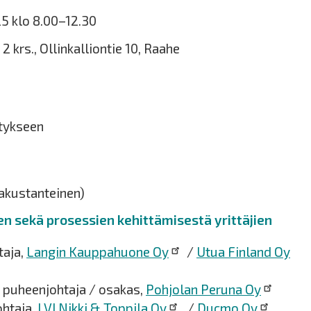
5 klo 8.00–12.30
 krs., Ollinkalliontie 10, Raahe
itykseen
akustanteinen)
n sekä prosessien kehittämisestä yrittäjien
taja,
Langin Kauppahuone Oy
/
Utua Finland Oy
n puheenjohtaja / osakas,
Pohjolan Peruna Oy
ohtaja,
LVI Nikki & Toppila Oy
/
Ducmo Oy