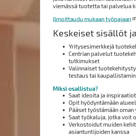
viemässä tuotetta tai palvelua k
Ilmoittaudu mukaan työpajaan
Keskeiset sisällöt j
Yritysesimerkkejä tuoteke
Centrian palvelut tuotekeh
tutkimukset
Valinnaiset tuotekehitysty
testaus tai kaupallistami
Miksi osallistua?
Saat ideoita ja inspiraati
Opit hyödyntämään alueell
Pääset työstämään oman y
Saat työkaluja, jotka voit 
Verkostoidut muiden kehity
asiantuntijoiden kanssa