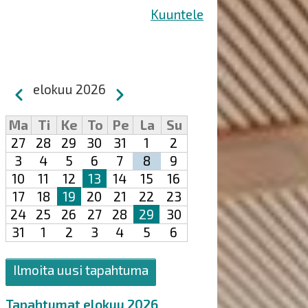
Kuuntele
Sivutus
elokuu 2026
Edellinen
Seuraava
Ma
Ti
Ke
To
Pe
La
Su
27
28
29
30
31
1
2
3
4
5
6
7
8
9
10
11
12
13
14
15
16
17
18
19
20
21
22
23
24
25
26
27
28
29
30
31
1
2
3
4
5
6
Ilmoita uusi tapahtuma
Tapahtumat elokuu 2026