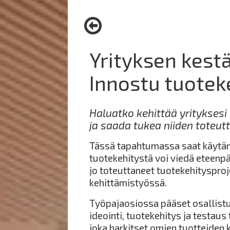
here:
Yrityksen kest
Innostu tuotek
Haluatko kehittää yrityksesi t
ja saada tukea niiden toteu
Tässä tapahtumassa saat käytännö
tuotekehitystä voi viedä eteenp
jo toteuttaneet tuotekehitysproje
kehittämistyössä.
Työpajaosiossa pääset osallist
ideointi, tuotekehitys ja testau
joka harkitset omien tuotteiden k