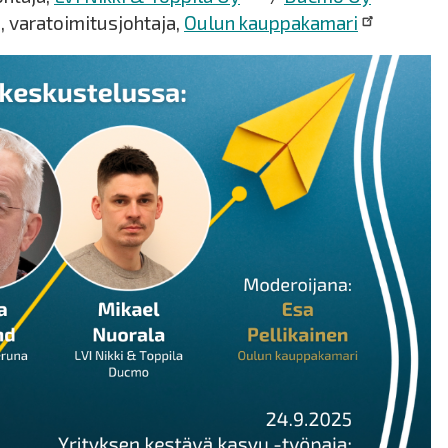
, varatoimitusjohtaja,
Oulun kauppakamari