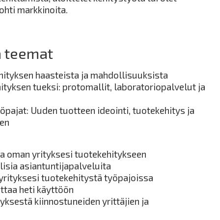
ohti markkinoita.
a teemat
hityksen haasteista ja mahdollisuuksista
ityksen tueksi: protomallit, laboratoriopalvelut ja
öpajat: Uuden tuotteen ideointi, tuotekehitys ja
nen
ota oman yrityksesi tuotekehitykseen
isia asiantuntijapalveluita
rityksesi tuotekehitystä työpajoissa
ottaa heti käyttöön
ksestä kiinnostuneiden yrittäjien ja