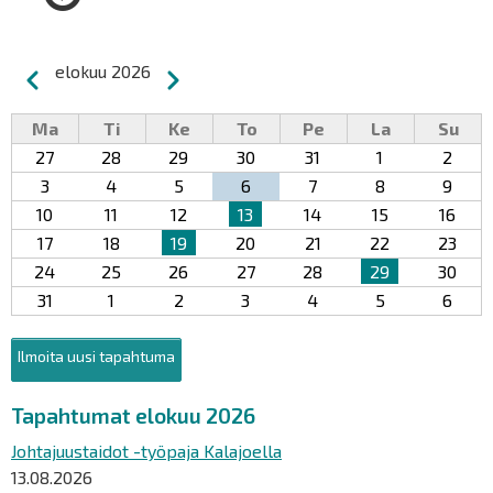
Sivutus
elokuu 2026
Edellinen
Seuraava
Ma
Ti
Ke
To
Pe
La
Su
27
28
29
30
31
1
2
3
4
5
6
7
8
9
10
11
12
13
14
15
16
17
18
19
20
21
22
23
24
25
26
27
28
29
30
31
1
2
3
4
5
6
Ilmoita uusi tapahtuma
Tapahtumat elokuu 2026
Johtajuustaidot -työpaja Kalajoella
13.08.2026