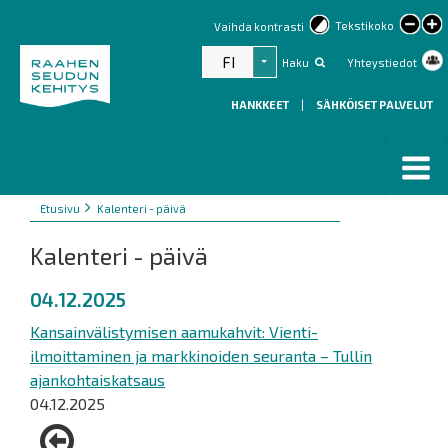
lar
Tekstikoko
Vaihda kontrasti
text
FI
Haku
Yhteystiedot
Listaa lisätoiminnot
HANKKEET
|
SÄHKÖISET PALVELUT
Murupolku
You
Etusivu
Kalenteri - päivä
are
Kalenteri - päivä
here:
04.12.2025
Kansainvälistymisen aamukahvit: Vienti-
ilmoittaminen ja markkinoiden seuranta – Tullin
ajankohtaiskatsaus
04.12.2025