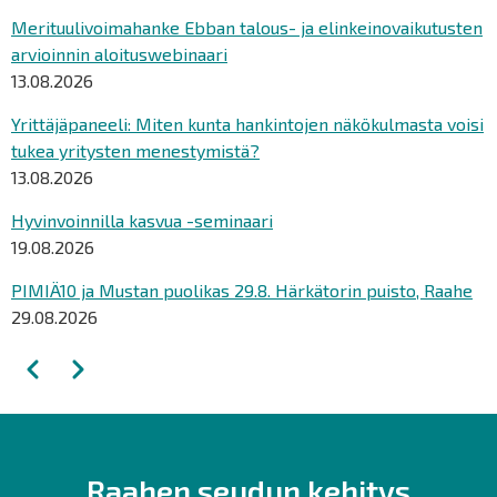
Merituulivoimahanke Ebban talous- ja elinkeinovaikutusten
arvioinnin aloituswebinaari
13.08.2026
Yrittäjäpaneeli: Miten kunta hankintojen näkökulmasta voisi
tukea yritysten menestymistä?
13.08.2026
Hyvinvoinnilla kasvua -seminaari
19.08.2026
PIMIÄ10 ja Mustan puolikas 29.8. Härkätorin puisto, Raahe
29.08.2026
Sivutus
Edellinen
Seuraava
Raahen seudun kehitys