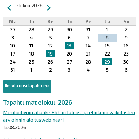
Sivutus
elokuu 2026
Edellinen
Seuraava
Ma
Ti
Ke
To
Pe
La
Su
27
28
29
30
31
1
2
3
4
5
6
7
8
9
10
11
12
13
14
15
16
17
18
19
20
21
22
23
24
25
26
27
28
29
30
31
1
2
3
4
5
6
Ilmoita uusi tapahtuma
Tapahtumat elokuu 2026
Merituulivoimahanke Ebban talous- ja elinkeinovaikutusten
arvioinnin aloituswebinaari
13.08.2026