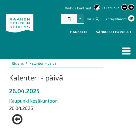
lar
Tekstikoko
Vaihda kontrasti
text
FI
Haku
Yhteystiedot
Listaa lisätoiminnot
HANKKEET
|
SÄHKÖISET PALVELUT
Murupolku
You
Etusivu
Kalenteri - päivä
are
Kalenteri - päivä
here:
26.04.2025
Kaupunki kesäkuntoon
26.04.2025