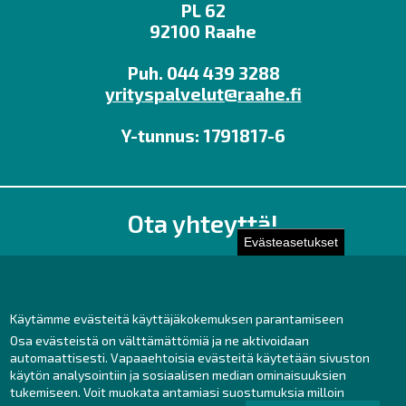
PL 62
92100 Raahe
Puh. 044 439 3288
yrityspalvelut@raahe.fi
Y-tunnus: 1791817-6
Ota yhteyttä!
Evästeasetukset
Toimisto
Henkilöstön yhteystiedot
Yhteydenotto
Käytämme evästeitä käyttäjäkokemuksen parantamiseen
Osa evästeistä on välttämättömiä ja ne aktivoidaan
Facebook
automaattisesti. Vapaaehtoisia evästeitä käytetään sivuston
Instagram
käytön analysointiin ja sosiaalisen median ominaisuuksien
LinkedIn
tukemiseen. Voit muokata antamiasi suostumuksia milloin