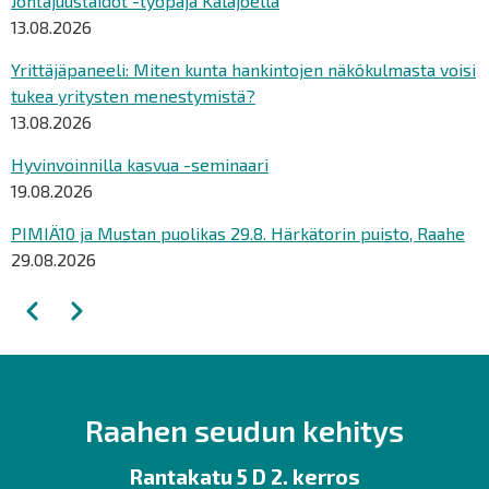
Johtajuustaidot -työpaja Kalajoella
13.08.2026
Yrittäjäpaneeli: Miten kunta hankintojen näkökulmasta voisi
tukea yritysten menestymistä?
13.08.2026
Hyvinvoinnilla kasvua -seminaari
19.08.2026
PIMIÄ10 ja Mustan puolikas 29.8. Härkätorin puisto, Raahe
29.08.2026
Sivutus
Edellinen
Seuraava
Raahen seudun kehitys
Rantakatu 5 D 2. kerros