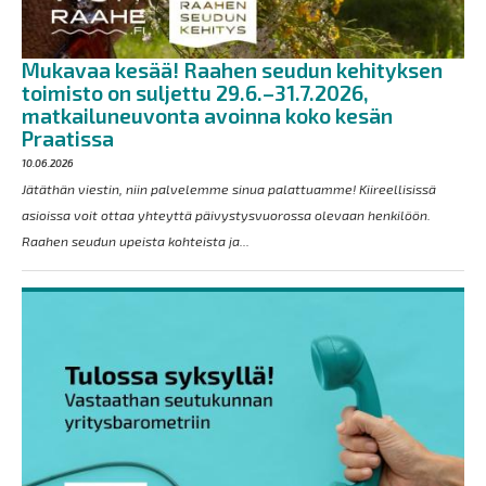
Mukavaa kesää! Raahen seudun kehityksen
toimisto on suljettu 29.6.–31.7.2026,
matkailuneuvonta avoinna koko kesän
Praatissa
10.06.2026
Jätäthän viestin, niin palvelemme sinua palattuamme! Kiireellisissä
asioissa voit ottaa yhteyttä päivystysvuorossa olevaan henkilöön.
Raahen seudun upeista kohteista ja...