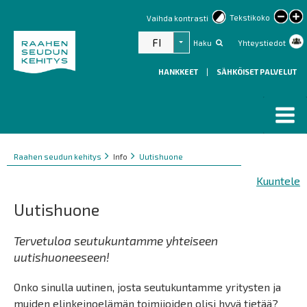
lar
Tekstikoko
Vaihda kontrasti
text
FI
Haku
Yhteystiedot
Listaa lisätoiminnot
HANKKEET
|
SÄHKÖISET PALVELUT
Murupolku
You
Raahen seudun kehitys
Info
Uutishuone
are
Kuuntele
here:
Uutishuone
Tervetuloa seutukuntamme yhteiseen
uutishuoneeseen!
Onko sinulla uutinen, josta seutukuntamme yritysten ja
muiden elinkeinoelämän toimijoiden olisi hyvä tietää?