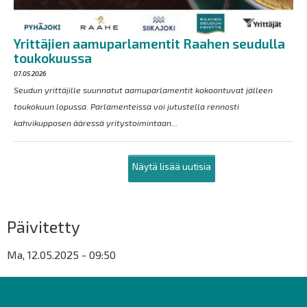
Yrittäjien aamuparlamentit Raahen seudulla
toukokuussa
07.05.2026
Seudun yrittäjille suunnatut aamuparlamentit kokoontuvat jälleen
toukokuun lopussa. Parlamenteissa voi jutustella rennosti
kahvikupposen ääressä yritystoimintaan...
Näytä lisää uutisia
Päivitetty
Ma, 12.05.2025 - 09:50