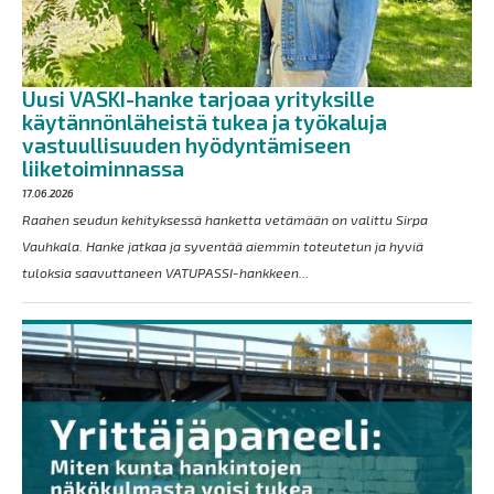
Uusi VASKI-hanke tarjoaa yrityksille
käytännönläheistä tukea ja työkaluja
vastuullisuuden hyödyntämiseen
liiketoiminnassa
17.06.2026
Raahen seudun kehityksessä hanketta vetämään on valittu Sirpa
Vauhkala. Hanke jatkaa ja syventää aiemmin toteutetun ja hyviä
tuloksia saavuttaneen VATUPASSI-hankkeen...