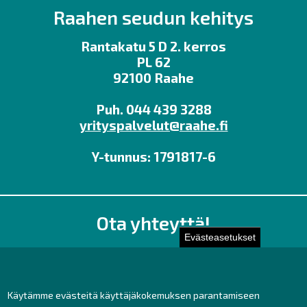
Raahen seudun kehitys
Rantakatu 5 D 2. kerros
PL 62
92100 Raahe
Puh. 044 439 3288
yrityspalvelut@raahe.fi
Y-tunnus: 1791817-6
Ota yhteyttä!
Evästeasetukset
Toimisto
Henkilöstön yhteystiedot
Yhteydenotto
Käytämme evästeitä käyttäjäkokemuksen parantamiseen