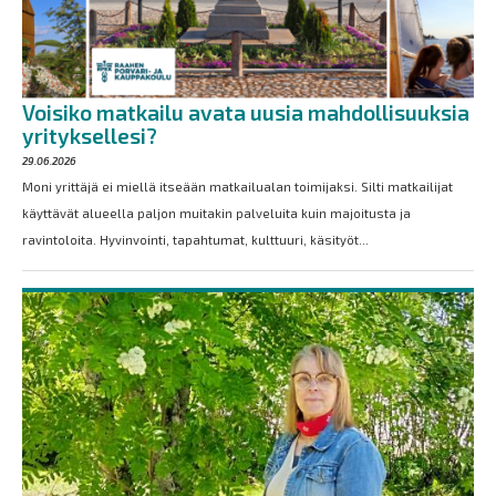
Voisiko matkailu avata uusia mahdollisuuksia
yrityksellesi?
29.06.2026
Moni yrittäjä ei miellä itseään matkailualan toimijaksi. Silti matkailijat
käyttävät alueella paljon muitakin palveluita kuin majoitusta ja
ravintoloita. Hyvinvointi, tapahtumat, kulttuuri, käsityöt...