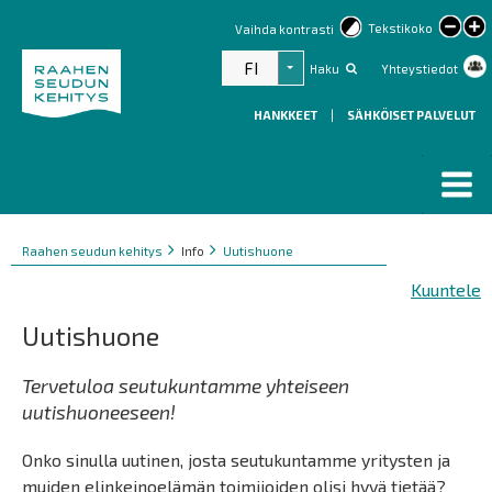
lar
Tekstikoko
Vaihda kontrasti
text
FI
Haku
Yhteystiedot
Listaa lisätoiminnot
HANKKEET
|
SÄHKÖISET PALVELUT
Murupolku
You
Raahen seudun kehitys
Info
Uutishuone
are
Kuuntele
here:
Uutishuone
Tervetuloa seutukuntamme yhteiseen
uutishuoneeseen!
Onko sinulla uutinen, josta seutukuntamme yritysten ja
muiden elinkeinoelämän toimijoiden olisi hyvä tietää?