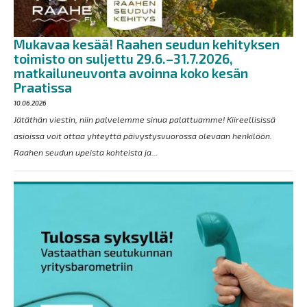
Mukavaa kesää! Raahen seudun kehityksen
toimisto on suljettu 29.6.–31.7.2026,
matkailuneuvonta avoinna koko kesän
Praatissa
10.06.2026
Jätäthän viestin, niin palvelemme sinua palattuamme! Kiireellisissä
asioissa voit ottaa yhteyttä päivystysvuorossa olevaan henkilöön.
Raahen seudun upeista kohteista ja...