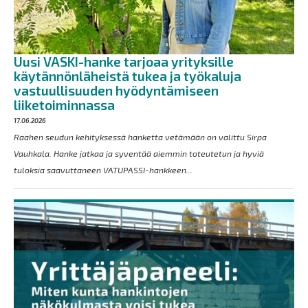
Uusi VASKI-hanke tarjoaa yrityksille
käytännönläheistä tukea ja työkaluja
vastuullisuuden hyödyntämiseen
liiketoiminnassa
17.06.2026
Raahen seudun kehityksessä hanketta vetämään on valittu Sirpa
Vauhkala. Hanke jatkaa ja syventää aiemmin toteutetun ja hyviä
tuloksia saavuttaneen VATUPASSI-hankkeen...