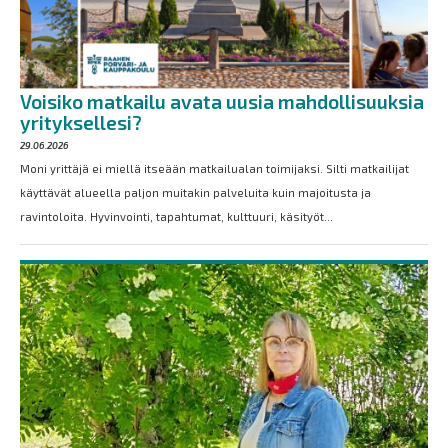
Voisiko matkailu avata uusia mahdollisuuksia
yrityksellesi?
29.06.2026
Moni yrittäjä ei miellä itseään matkailualan toimijaksi. Silti matkailijat
käyttävät alueella paljon muitakin palveluita kuin majoitusta ja
ravintoloita. Hyvinvointi, tapahtumat, kulttuuri, käsityöt...