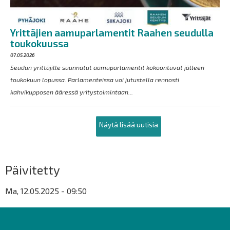
Yrittäjien aamuparlamentit Raahen seudulla
toukokuussa
07.05.2026
Seudun yrittäjille suunnatut aamuparlamentit kokoontuvat jälleen
toukokuun lopussa. Parlamenteissa voi jutustella rennosti
kahvikupposen ääressä yritystoimintaan...
Näytä lisää uutisia
Päivitetty
Ma, 12.05.2025 - 09:50