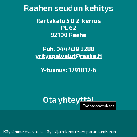
Raahen seudun kehitys
Rantakatu 5 D 2. kerros
PL 62
92100 Raahe
Puh. 044 439 3288
yrityspalvelut@raahe.fi
Y-tunnus: 1791817-6
Ota yhteyttä!
Evästeasetukset
Toimisto
Henkilöstön yhteystiedot
Yhteydenotto
Käytämme evästeitä käyttäjäkokemuksen parantamiseen