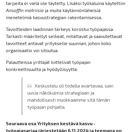
tarpeita ei vielä ole täytetty. Lisäksi työkaluina käytettiin
Ansoffin matriisia
ja muita käytännönläheisiä
menetelmiä kasvustrategian rakentamisessa.
Tavoitteiden laadinnan tärkeys korostui työpajassa.
Tarkasti määritellyt selkeät, mitattavat ja saavutettavat
tavoitteet antavat yritykselle suunnan, johon koko
organisaatio voi sitoutua.
Palautteissa yrittäjät kiittelivät työpajan
konkreettisuutta ja hyödyllisyyttä:
Keskustelu oli todella avartavaa, sain
uusia näkökulmia strategiaan ja
mahdollisesti muokkaamme sitä tämän
työpajan pohjalta.
Seuraava osa Yrityksen kestävä kasvu -
työpajasarjaa järjestetään 6.11.2024 ja teemana on