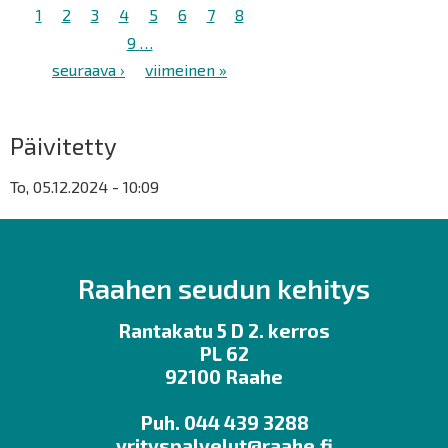
Sivutus
Tämänhetkinen
1
Sivu
2
Sivu
3
Sivu
4
Sivu
5
Sivu
6
Sivu
7
Sivu
8
sivu
Sivu
9
…
Seuraava
seuraava ›
Viimeinen
viimeinen »
sivu
sivu
Päivitetty
To, 05.12.2024 - 10:09
Raahen seudun kehitys
Rantakatu 5 D 2. kerros
PL 62
92100 Raahe
Puh. 044 439 3288
yrityspalvelut@raahe.fi