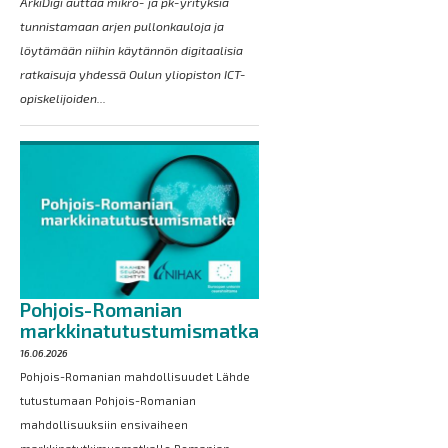
ArkiDigi auttaa mikro- ja pk-yrityksiä
tunnistamaan arjen pullonkauloja ja
löytämään niihin käytännön digitaalisia
ratkaisuja yhdessä Oulun yliopiston ICT-
opiskelijoiden...
Pohjois-Romanian
markkinatutustumismatka
16.06.2026
Pohjois-Romanian mahdollisuudet Lähde
tutustumaan Pohjois-Romanian
mahdollisuuksiin ensivaiheen