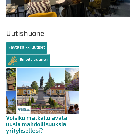
Uutishuone
Näytä kaikki uutiset
Ilmoita uutinen
Voisiko matkailu avata
uusia mahdollisuuksia
yrityksellesi?