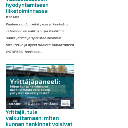
hyödyntämiseen
liiketoiminnassa
17.06.2026
Raahen seudun kehityksessä hanketta
vetämään on valittu Sirpa Vauhkala.
Hanke jatkaa ja syventää aiemmin
toteutetun ja hyviä tuloksia saavuttaneen
VATUPASSI-hankkeen...
Yrittäjä, tule
vaikuttamaan: miten
kunnan hankinnat voisivat