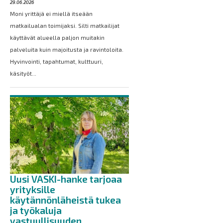
29.06.2026
Moni yrittäjä ei miellä itseään
matkailualan toimijaksi. Silti matkailijat
käyttävät alueella paljon muitakin
palveluita kuin majoitusta ja ravintoloita.
Hyvinvointi, tapahtumat, kulttuuri,
käsityöt...
Uusi VASKI-hanke tarjoaa
yrityksille
käytännönläheistä tukea
ja työkaluja
vastuullisuuden