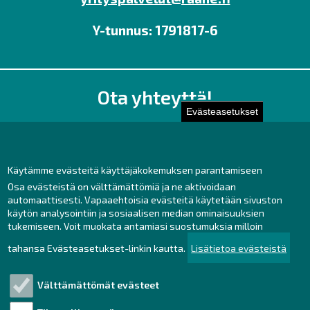
Y-tunnus: 1791817-6
Ota yhteyttä!
Evästeasetukset
Toimisto
Henkilöstön yhteystiedot
Yhteydenotto
Käytämme evästeitä käyttäjäkokemuksen parantamiseen
Osa evästeistä on välttämättömiä ja ne aktivoidaan
Facebook
automaattisesti. Vapaaehtoisia evästeitä käytetään sivuston
Instagram
käytön analysointiin ja sosiaalisen median ominaisuuksien
LinkedIn
tukemiseen. Voit muokata antamiasi suostumuksia milloin
tahansa Evästeasetukset-linkin kautta.
Lisätietoa evästeistä
Välttämättömät evästeet
Tutustu!