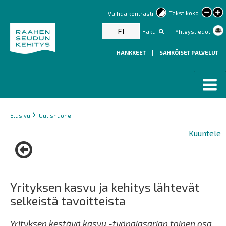
lar
Tekstikoko
Vaihda kontrasti
text
FI
Haku
Yhteystiedot
HANKKEET
|
SÄHKÖISET PALVELUT
Murupolku
You
Etusivu
Uutishuone
are
Kuuntele
here:
Yrityksen kasvu ja kehitys lähtevät
selkeistä tavoitteista
Yrityksen kestävä kasvu -työpajasarjan toinen osa,