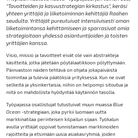
"Tavoitteiden ja kasvustrategian kirkastus", keräsi
yhteen yrittäjiä ja liiketoiminnan kehittäjiä Raahen
seudulta. Yrittäjät pureutuivat intensiivisesti oman
liiketoimintansa kehittämiseen ja sparrasivat omia
strategioitaan yhdessä asiantuntijoiden ja toisten
yrittäjien kanssa.
Visio, missio ja tavoitteet eivät ole vain abstrakteja
käsitteitä, jotka jätetään pöytälaatikkoon pölyttymään.
Päinvastoin näiden tehtävä on ohjata jokapäiväistä
toimintaa ja tulevia päätöksiä yrityksessä. Kun ne ovat
selkeitä ja yksinkertaisia, niihin on helpompi sitoutua ja
niitä on mahdollista hyödyntää käytännön tasolla.
Työpajassa osallistujat tutustuivat muun muassa
Blue
Ocean
-strategiaan, joka pyrkii luomaan uutta
markkinatilaa perinteisen kilpailun sijaan. Työkalun
avulla yrittäjät oppivat tunnistamaan markkinoiden
rajoitteita ja etsimään uusia asiakasryhmiä, joiden