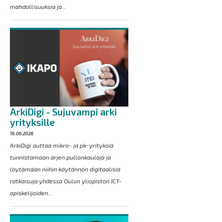
mahdollisuuksia ja...
ArkiDigi - Sujuvampi arki
yrityksille
16.06.2026
ArkiDigi auttaa mikro- ja pk-yrityksiä
tunnistamaan arjen pullonkauloja ja
löytämään niihin käytännön digitaalisia
ratkaisuja yhdessä Oulun yliopiston ICT-
opiskelijoiden...