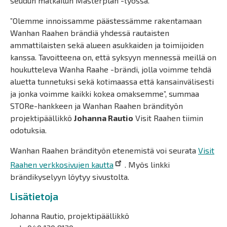
seudun matkailun Masterplan -työssä.
”Olemme innoissamme päästessämme rakentamaan
Wanhan Raahen brändiä yhdessä rautaisten
ammattilaisten sekä alueen asukkaiden ja toimijoiden
kanssa. Tavoitteena on, että syksyyn mennessä meillä on
houkutteleva Wanha Raahe -brändi, jolla voimme tehdä
aluetta tunnetuksi sekä kotimaassa että kansainvälisesti
ja jonka voimme kaikki kokea omaksemme”, summaa
STORe-hankkeen ja Wanhan Raahen brändityön
projektipäällikkö
Johanna Rautio
Visit Raahen tiimin
odotuksia.
Wanhan Raahen brändityön etenemistä voi seurata
Visit
Raahen verkkosivujen kautta
. Myös linkki
brändikyselyyn löytyy sivustolta.
Lisätietoja
Johanna Rautio, projektipäällikkö