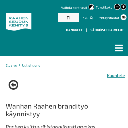
lar
Tekstikoko
Vaihda kontrasti
text
FI
Haku
Yhteystiedot
HANKKEET
|
SÄHKÖISET PALVELUT
Murupolku
You
Etusivu
Uutishuone
are
Kuuntele
here:
Wanhan Raahen brändityö
käynnistyy
Raahen kulttuurihistoriallisesti arvokas