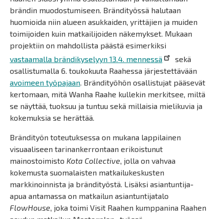
brändin muodostumiseen. Brändityössä halutaan
huomioida niin alueen asukkaiden, yrittäjien ja muiden
toimijoiden kuin matkailijoiden näkemykset. Mukaan
projektiin on mahdollista päästä esimerkiksi
vastaamalla brändikyselyyn 13.4. mennessä
sekä
osallistumalla 6. toukokuuta Raahessa järjestettävään
avoimeen työpajaan
. Brändityöhön osallistujat pääsevät
kertomaan, mitä Wanha Raahe kullekin merkitsee, miltä
se näyttää, tuoksuu ja tuntuu sekä millaisia mielikuvia ja
kokemuksia se herättää.
Brändityön toteutuksessa on mukana lappilainen
visuaaliseen tarinankerrontaan erikoistunut
mainostoimisto
Kota Collective
, jolla on vahvaa
kokemusta suomalaisten matkailukeskusten
markkinoinnista ja brändityöstä. Lisäksi asiantuntija-
apua antamassa on matkailun asiantuntijatalo
FlowHouse
, joka toimi Visit Raahen kumppanina Raahen