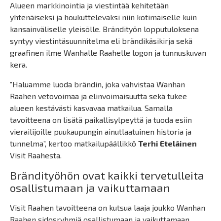
Alueen markkinointia ja viestintää kehitetään
yhtenäiseksi ja houkuttelevaksi niin kotimaiselle kuin
kansainväliselle yleisölle. Brändityön lopputuloksena
syntyy viestintäsuunnitelma eli brändikäsikirja sekä
graafinen ilme Wanhalle Raahelle logon ja tunnuskuvan
kera.
”Haluamme luoda brändin, joka vahvistaa Wanhan
Raahen vetovoimaa ja elinvoimaisuutta sekä tukee
alueen kestävästi kasvavaa matkailua. Samalla
tavoitteena on lisätä paikallisylpeyttä ja tuoda esiin
vierailijoille puukaupungin ainutlaatuinen historia ja
tunnelma”, kertoo matkailupäällikkö
Terhi Eteläinen
Visit Raahesta.
Brändityöhön ovat kaikki tervetulleita
osallistumaan ja vaikuttamaan
Visit Raahen tavoitteena on kutsua laaja joukko Wanhan
Raahen sidosryhmiä osallistumaan ja vaikuttamaan