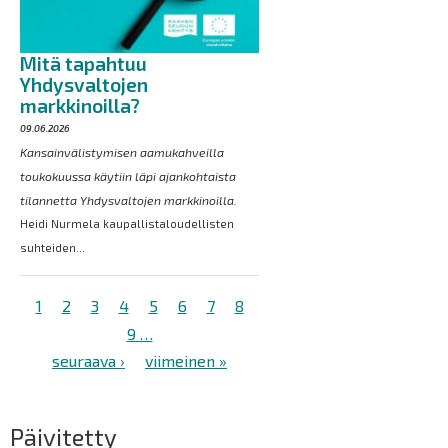
Mitä tapahtuu
Yhdysvaltojen
markkinoilla?
09.06.2026
Kansainvälistymisen aamukahveilla
toukokuussa käytiin läpi ajankohtaista
tilannetta Yhdysvaltojen markkinoilla.
Heidi Nurmela kaupallistaloudellisten
suhteiden...
Sivutus
Tämänhetkinen
1
Sivu
2
Sivu
3
Sivu
4
Sivu
5
Sivu
6
Sivu
7
Sivu
8
sivu
Sivu
9
…
Seuraava
seuraava ›
Viimeinen
viimeinen »
sivu
sivu
Päivitetty