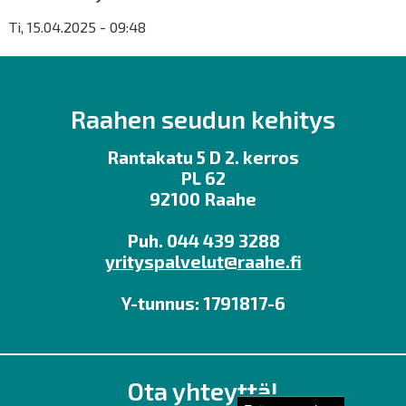
Ti, 15.04.2025 - 09:48
Raahen seudun kehitys
Rantakatu 5 D 2. kerros
PL 62
92100 Raahe
Puh. 044 439 3288
yrityspalvelut@raahe.fi
Y-tunnus: 1791817-6
Ota yhteyttä!