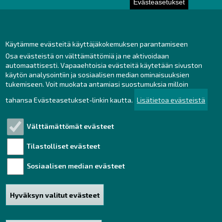
Evästeasetukset
Toimisto
Henkilöstön yhteystiedot
Yhteydenotto
Käytämme evästeitä käyttäjäkokemuksen parantamiseen
Osa evästeistä on välttämättömiä ja ne aktivoidaan
Facebook
automaattisesti. Vapaaehtoisia evästeitä käytetään sivuston
Instagram
käytön analysointiin ja sosiaalisen median ominaisuuksien
LinkedIn
tukemiseen. Voit muokata antamiasi suostumuksia milloin
tahansa Evästeasetukset-linkin kautta.
Lisätietoa evästeistä
Välttämättömät evästeet
Tutustu!
Tilastolliset evästeet
Henkilötietojen käsittely
Saavutettavuusseloste
Sosiaalisen median evästeet
Vastuullisuus
Hyväksyn valitut evästeet
Haku
Sivukartta