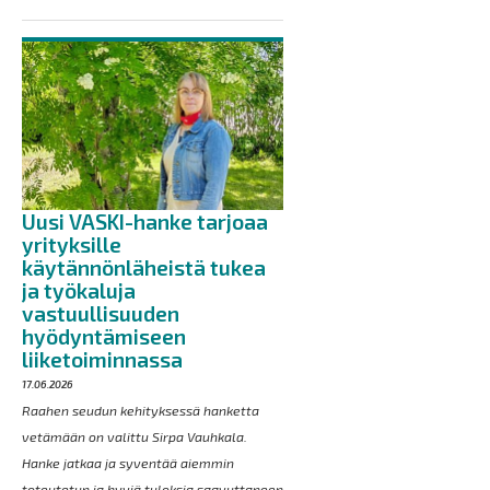
Uusi VASKI-hanke tarjoaa
yrityksille
käytännönläheistä tukea
ja työkaluja
vastuullisuuden
hyödyntämiseen
liiketoiminnassa
17.06.2026
Raahen seudun kehityksessä hanketta
vetämään on valittu Sirpa Vauhkala.
Hanke jatkaa ja syventää aiemmin
toteutetun ja hyviä tuloksia saavuttaneen