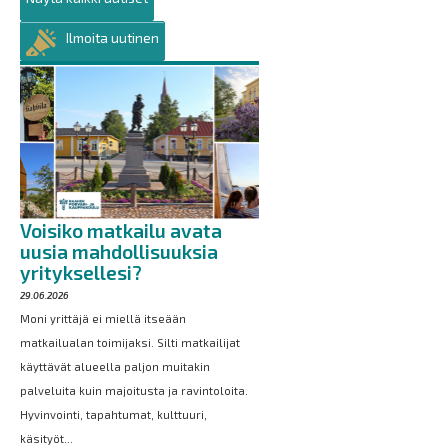
Ilmoita uutinen
Voisiko matkailu avata
uusia mahdollisuuksia
yrityksellesi?
29.06.2026
Moni yrittäjä ei miellä itseään
matkailualan toimijaksi. Silti matkailijat
käyttävät alueella paljon muitakin
palveluita kuin majoitusta ja ravintoloita.
Hyvinvointi, tapahtumat, kulttuuri,
käsityöt...