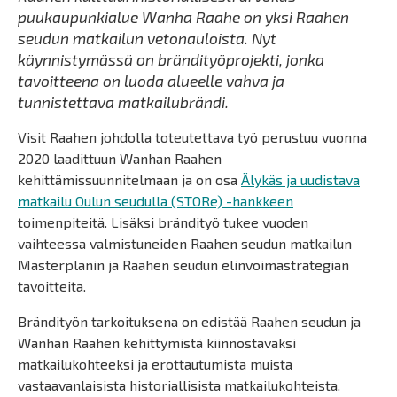
puukaupunkialue Wanha Raahe on yksi Raahen
seudun matkailun vetonauloista. Nyt
käynnistymässä on brändityöprojekti, jonka
tavoitteena on luoda alueelle vahva ja
tunnistettava matkailubrändi.
Visit Raahen johdolla toteutettava työ perustuu vuonna
2020 laadittuun Wanhan Raahen
kehittämissuunnitelmaan ja on osa
Älykäs ja uudistava
matkailu Oulun seudulla (STORe) -hankkeen
toimenpiteitä. Lisäksi brändityö tukee vuoden
vaihteessa valmistuneiden Raahen seudun matkailun
Masterplanin ja Raahen seudun elinvoimastrategian
tavoitteita.
Brändityön tarkoituksena on edistää Raahen seudun ja
Wanhan Raahen kehittymistä kiinnostavaksi
matkailukohteeksi ja erottautumista muista
vastaavanlaisista historiallisista matkailukohteista.