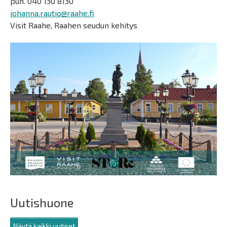
puh. 040 130 8130
johanna.rautio@raahe.fi
Visit Raahe, Raahen seudun kehitys
Uutishuone
Näytä kaikki uutiset