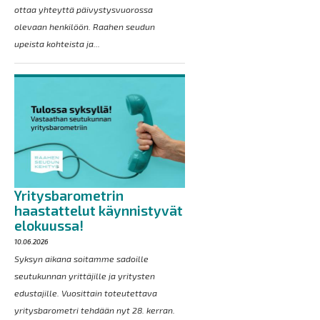
ottaa yhteyttä päivystysvuorossa
olevaan henkilöön. Raahen seudun
upeista kohteista ja...
Yritysbarometrin
haastattelut käynnistyvät
elokuussa!
10.06.2026
Syksyn aikana soitamme sadoille
seutukunnan yrittäjille ja yritysten
edustajille. Vuosittain toteutettava
yritysbarometri tehdään nyt 28. kerran.