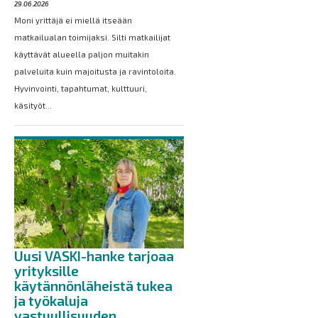
29.06.2026
Moni yrittäjä ei miellä itseään
matkailualan toimijaksi. Silti matkailijat
käyttävät alueella paljon muitakin
palveluita kuin majoitusta ja ravintoloita.
Hyvinvointi, tapahtumat, kulttuuri,
käsityöt...
Uusi VASKI-hanke tarjoaa
yrityksille
käytännönläheistä tukea
ja työkaluja
vastuullisuuden