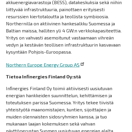
akkuenergiavarastoja (BESS), datakeskuksia sekä niihin
liittyvää infrastruktuuria, painottaen erityisesti
resurssien kiertotaloutta ja teollista symbioosia.
Northernilla on aktiivinen hankesalkku Suomessa ja
Baltian maissa, halliten yli 4 GW:n verkkokapasiteettia.
Yritys on vahvasti asemoitunut vastaamaan vihreän
vedyn ja kestävän teollisen infrastruktuurin kasvavaan
kysyntään Pohjois-Euroopassa.
Northern Europe Energy Group AS
Tietoa Inﬁnergies Finland Oy:stä
Inﬁnergies Finland Oy toimii aktiivisesti uusiutuvan
energian hankkeiden suunnittelun, kehittämisen ja
toteutuksen parissa Suomessa. Yritys tekee tiivistä
yhteistyötä maanomistajien, kuntien, sijoittajien ja
muiden olennaisten sidosryhmien kanssa, ja tuo
mukanaan laajan kokemuksen sekä vahvan
näyttöperustan Suomen uusiutuvan energian alalta.