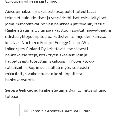
Euroopan vihreää siirtymää.
Aiesopimuksen mukaisesti osapuolet toteuttavat
tekniset, taloudelliset ja ympäristölliset esiselvitykset,
jotka muodostavat pohjan hankkeen jatkokehitykselle.
Raahen Satama Oy tarjoaa käyttöön sovitut maa-alueet ja
edistää yhteydenpitoa paikallisten toimijoiden kanssa,
kun taas Northern Europe Energy Group AS ja
Inﬁnergies Finland Oy kehittävät itsenäisesti
hankekonsepteja, keskittyen skaalautuviin ja
kaupallisesti toteuttamiskelpoisiin Power-to-X-
ratkaisuihin. Sopimus sisältää myös selkeästi
määritellyn vaiheistuksen kohti lopullista
hankekonseptia.
Seppo Vehkaoja
, Raahen Satama Oy:n toimitusjohtaja,
toteaa:
Tämä on ensiaskeleemme uuden