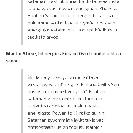
satamainfrastruktuuria, teollista osaamista
ja pääsyä uusiutuvaan energiaan. Yhdessä
Raahen Sataman ja Inﬁnergiesin kanssa
haluamme vauhdittaa siirtymää kestäviin
energiajärjestelmiin ja luoda pitkäaikaista
teollista arvoa.
Martin Stuke
, Inﬁnergies Finland Oy:n toimitusjohtaja,
sanoo:
Tämä yhteistyö on merkittävä
virstanpylväs Inﬁnergies Finland Oy:lle. Sen
ansiosta voimme hyödyntää Raahen
sataman vahvaa infrastruktuuria ja
laajentaa arvoketjua uusiutuvasta
energiasta Power-to-X-ratkaisuihin.
Sataman syvemmät väylät tukisivat
entisestään uusien teollisuusalojen