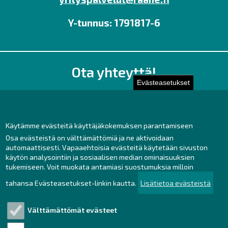
Y-tunnus: 1791817-6
Ota yhteyttä!
Evästeasetukset
Toimisto
Henkilöstön yhteystiedot
Yhteydenotto
Käytämme evästeitä käyttäjäkokemuksen parantamiseen
Osa evästeistä on välttämättömiä ja ne aktivoidaan
Facebook
automaattisesti. Vapaaehtoisia evästeitä käytetään sivuston
Instagram
käytön analysointiin ja sosiaalisen median ominaisuuksien
LinkedIn
tukemiseen. Voit muokata antamiasi suostumuksia milloin
tahansa Evästeasetukset-linkin kautta.
Lisätietoa evästeistä
Välttämättömät evästeet
Tutustu!