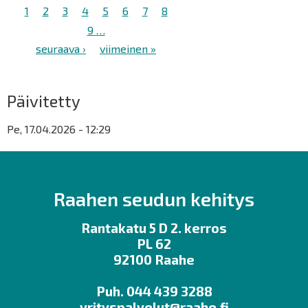
Sivutus
Tämänhetkinen
1
Sivu
2
Sivu
3
Sivu
4
Sivu
5
Sivu
6
Sivu
7
Sivu
8
sivu
Sivu
9
…
Seuraava
seuraava ›
Viimeinen
viimeinen »
sivu
sivu
Päivitetty
Pe, 17.04.2026 - 12:29
Raahen seudun kehitys
Rantakatu 5 D 2. kerros
PL 62
92100 Raahe
Puh. 044 439 3288
yrityspalvelut@raahe.fi