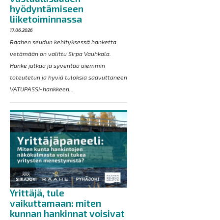
hyödyntämiseen
liiketoiminnassa
17.06.2026
Raahen seudun kehityksessä hanketta
vetämään on valittu Sirpa Vauhkala.
Hanke jatkaa ja syventää aiemmin
toteutetun ja hyviä tuloksia saavuttaneen
VATUPASSI-hankkeen...
Yrittäjä, tule
vaikuttamaan: miten
kunnan hankinnat voisivat