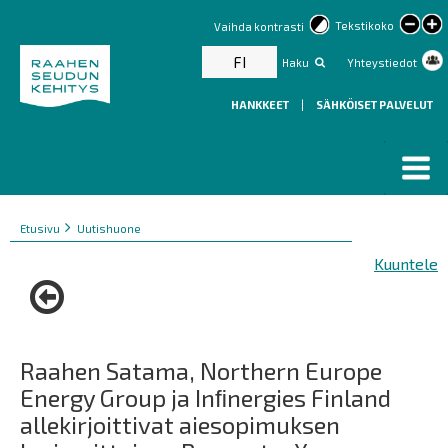
lar
Tekstikoko
Vaihda kontrasti
text
FI
Haku
Yhteystiedot
HANKKEET
|
SÄHKÖISET PALVELUT
Murupolku
You
Etusivu
Uutishuone
are
Kuuntele
here:
Raahen Satama, Northern Europe
Energy Group ja Inﬁnergies Finland
allekirjoittivat aiesopimuksen