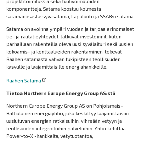
projektitoimituksia sekä tuulivoimaloiden
komponentteja. Satama koostuu kolmesta
satamanosasta: syväsatama, Lapaluoto ja SSAB:n satama.
Satama on avoinna ympäri vuoden ja tarjoaa erinomaiset
tie- ja rautatieyhteydet. Jatkuvat investoinnit, kuten
parhaillaan rakenteilla oleva uusi syvälaituri sekä uusien
kokoamis- ja kenttäalueiden rakentaminen, tekevät
Raahen satamasta vahvan tukipisteen teollisuuden
kasvulle ja laajamittaisille energiahankkeille.
Raahen Satama
Tietoa Northern Europe Energy Group AS:stä
Northern Europe Energy Group AS on Pohjoismais–
Baltialainen energiayhtiö, joka keskittyy laajamittaisiin
uusiutuvan energian ratkaisuihin, vihreään vetyyn ja
teollisuuden integroituihin palveluihin. Yhtiö kehittää
Power-to-X -hankkeita, vetytuotantoa,