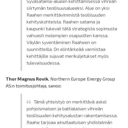
Syväsatama-alueen kehittämisessä vihreän
siirtymän teollisuusalueeksi. Alue on yksi
Raahen merkittävimmistä teollisuuden
kehityskohteista. Raahen satama ja
kaupunki tukevat tätä strategista sopimusta
vahvasti molempien osapuolten kanssa.
Väylän syventäminen Raaheen on
suunnitteilla. On elintärkeää varmistaa
kehittäjille sujuvat merikuljetukset myös
tulevaisuudessa.
Thor Magnus Rovik
, Northern Europe Energy Group
AS:n toimitusjohtaja, sanoo:
Tämä yhteistyö on merkittävä askel
pohjoismaisen ja baltialaisen vihreän
teollisuuden kehitysalustan rakentamisessa.
Raahe tarjoaa ainutlaatuisen yhdistelmän