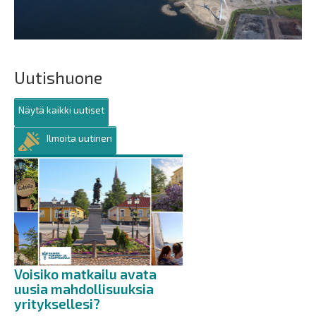
Uutishuone
Näytä kaikki uutiset
Ilmoita uutinen
Voisiko matkailu avata
uusia mahdollisuuksia
yrityksellesi?