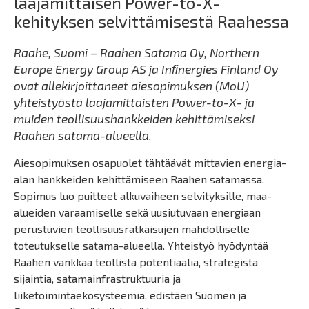
laajamittaisen Power-to-X-
kehityksen selvittämisestä Raahessa
Raahe, Suomi – Raahen Satama Oy, Northern
Europe Energy Group AS ja Inﬁnergies Finland Oy
ovat allekirjoittaneet aiesopimuksen (MoU)
yhteistyöstä laajamittaisten Power-to-X- ja
muiden teollisuushankkeiden kehittämiseksi
Raahen satama-alueella.
Aiesopimuksen osapuolet tähtäävät mittavien energia-
alan hankkeiden kehittämiseen Raahen satamassa.
Sopimus luo puitteet alkuvaiheen selvityksille, maa-
alueiden varaamiselle sekä uusiutuvaan energiaan
perustuvien teollisuusratkaisujen mahdolliselle
toteutukselle satama-alueella. Yhteistyö hyödyntää
Raahen vankkaa teollista potentiaalia, strategista
sijaintia, satamainfrastruktuuria ja
liiketoimintaekosysteemiä, edistäen Suomen ja