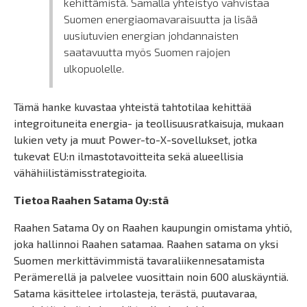
kehittämistä. Samalla yhteistyö vahvistaa
Suomen energiaomavaraisuutta ja lisää
uusiutuvien energian johdannaisten
saatavuutta myös Suomen rajojen
ulkopuolelle.
Tämä hanke kuvastaa yhteistä tahtotilaa kehittää
integroituneita energia- ja teollisuusratkaisuja, mukaan
lukien vety ja muut Power-to-X-sovellukset, jotka
tukevat EU:n ilmastotavoitteita sekä alueellisia
vähähiilistämisstrategioita.
Tietoa Raahen Satama Oy:stä
Raahen Satama Oy on Raahen kaupungin omistama yhtiö,
joka hallinnoi Raahen satamaa. Raahen satama on yksi
Suomen merkittävimmistä tavaraliikennesatamista
Perämerellä ja palvelee vuosittain noin 600 aluskäyntiä.
Satama käsittelee irtolasteja, terästä, puutavaraa,