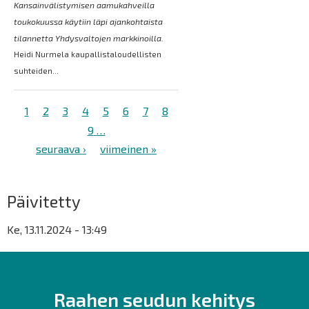
Kansainvälistymisen aamukahveilla
toukokuussa käytiin läpi ajankohtaista
tilannetta Yhdysvaltojen markkinoilla.
Heidi Nurmela kaupallistaloudellisten
suhteiden...
Sivutus
Tämänhetkinen
1
Sivu
2
Sivu
3
Sivu
4
Sivu
5
Sivu
6
Sivu
7
Sivu
8
sivu
Sivu
9
…
Seuraava
seuraava ›
Viimeinen
viimeinen »
sivu
sivu
Päivitetty
Ke, 13.11.2024 - 13:49
Raahen seudun kehitys