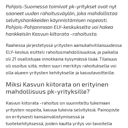
Pohjois-Suomessa toimivat pk-yritykset ovat nyt
saaneet uuden rahoitusväylän, joka mahdollistaa
selvityshankkeiden käynnistämisen nopeasti.
Pohjois-Pohjanmaan ELY-keskukselta voi hakea
hankkeisiin Kasvun kiitorata -rahoitusta.
Raahessa järjestetyssä yritysten aamukahvitilaisuudessa
ELY-keskus esitteli rahoitusmahdollisuuksia, ja paikalla
oli 21 osallistujaa innokkaina kysymässä lisää. Tilaisuus
oli osoitus siitä, miten suuri merkitys rahoituksella voi
olla alueen yritysten kehitykselle ja kasvutavoitteille.
Miksi Kasvun kiitorata on erityinen
mahdollisuus pk-yrityksille?
Kasvun kiitorata -rahoitus on suunniteltu tukemaan
yritysten nopeita, kasvua tukevia selvityksiä. Painopiste
on erityisesti kansainvälistymisessä ja
tuotekehityksessä, joiden kautta yritys voi tavoitella