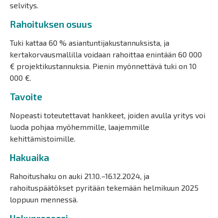
selvitys.
Rahoituksen osuus
Tuki kattaa 60 % asiantuntijakustannuksista, ja
kertakorvausmallilla voidaan rahoittaa enintään 60 000
€ projektikustannuksia. Pienin myönnettävä tuki on 10
000 €.
Tavoite
Nopeasti toteutettavat hankkeet, joiden avulla yritys voi
luoda pohjaa myöhemmille, laajemmille
kehittämistoimille.
Hakuaika
Rahoitushaku on auki 21.10.–16.12.2024, ja
rahoituspäätökset pyritään tekemään helmikuun 2025
loppuun mennessä.