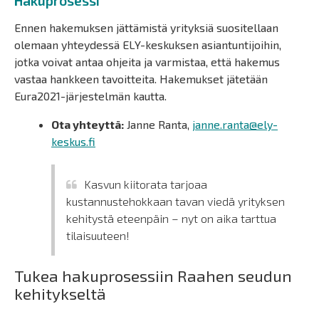
Hakuprosessi
Ennen hakemuksen jättämistä yrityksiä suositellaan
olemaan yhteydessä ELY-keskuksen asiantuntijoihin,
jotka voivat antaa ohjeita ja varmistaa, että hakemus
vastaa hankkeen tavoitteita. Hakemukset jätetään
Eura2021-järjestelmän kautta.
Ota yhteyttä:
Janne Ranta,
janne.ranta@ely-
keskus.fi
Kasvun kiitorata tarjoaa
kustannustehokkaan tavan viedä yrityksen
kehitystä eteenpäin – nyt on aika tarttua
tilaisuuteen!
Tukea hakuprosessiin Raahen seudun
kehitykseltä