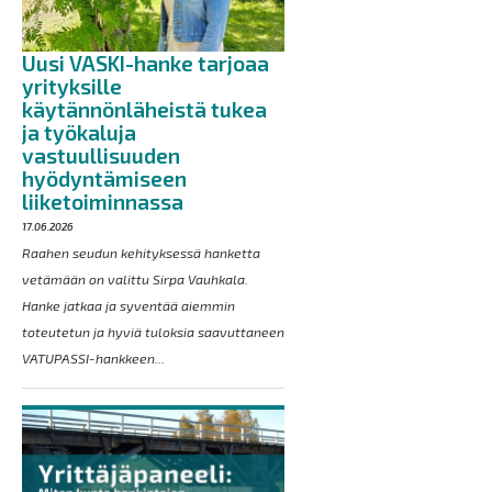
Uusi VASKI-hanke tarjoaa
yrityksille
käytännönläheistä tukea
ja työkaluja
vastuullisuuden
hyödyntämiseen
liiketoiminnassa
17.06.2026
Raahen seudun kehityksessä hanketta
vetämään on valittu Sirpa Vauhkala.
Hanke jatkaa ja syventää aiemmin
toteutetun ja hyviä tuloksia saavuttaneen
VATUPASSI-hankkeen...