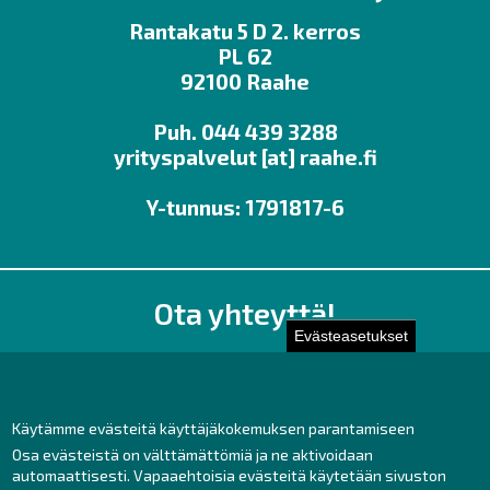
Rantakatu 5 D 2. kerros
PL 62
92100 Raahe
Puh. 044 439 3288
yrityspalvelut
[at]
raahe.fi
Y-tunnus: 1791817-6
Ota yhteyttä!
Evästeasetukset
Toimisto
Henkilöstön yhteystiedot
Yhteydenotto
Käytämme evästeitä käyttäjäkokemuksen parantamiseen
Osa evästeistä on välttämättömiä ja ne aktivoidaan
Facebook
automaattisesti. Vapaaehtoisia evästeitä käytetään sivuston
Instagram