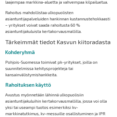
laajempaa markkina-aluetta ja vahvempaa kilpailuetua.
Rahoitus mahdollistaa ulkopuolisten
asiantuntijapalveluiden hankinnan kustannustehokkaasti
– yritykset voivat saada rahoitusta 60 %
asiantuntijakuluista kertakorvausmallilla.
Tärkeimmät tiedot Kasvun kiitoradasta
Kohderyhmä
Pohjois-Suomessa toimivat pk-yritykset, joilla on
suunnitelmissa kehitysprojekteja tai
kansainvälistymishankkeita.
Rahoituksen käyttö
Avustus myönnetään lähinnä ulkopuolisiin
asiantuntijakuluihin kertakorvausmallilla, jossa voi olla
yksi tai useampi tuotos esimerkiksi kv-
markkinatutkimus, kv-messuille osallistuminen ja IPR