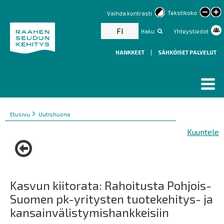
lar
Tekstikoko
Vaihda kontrasti
text
FI
Haku
Yhteystiedot
HANKKEET
|
SÄHKÖISET PALVELUT
Murupolku
You
Etusivu
Uutishuone
are
Kuuntele
here:
Kasvun kiitorata: Rahoitusta Pohjois-
Suomen pk-yritysten tuotekehitys- ja
kansainvälistymishankkeisiin