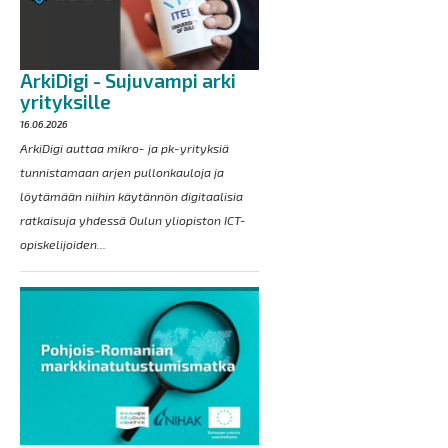
ArkiDigi - Sujuvampi arki
yrityksille
16.06.2026
ArkiDigi auttaa mikro- ja pk-yrityksiä
tunnistamaan arjen pullonkauloja ja
löytämään niihin käytännön digitaalisia
ratkaisuja yhdessä Oulun yliopiston ICT-
opiskelijoiden...