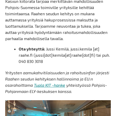
Kasvun kiitorata tarjoaa merkittävän mahdollisuuden
Pohjois-Suomessa toimiville yrityksille kehittää
toimintaansa. Raahen seudun kehitys on mukana
auttamassa yrityksiä hakuprosessissa maksutta ja
luottamuksella. Tarjoamme neuvontaa ja tukea, joka
auttaa yrityksiä hyödyntämään rahoitusmahdollisuuden
parhaalla mahdollisella tavalla.
Ota yhteyttä:
Jussi Kemilä,
jussi.kemila
[at]
raahe.fi
(jussi[dot]kemila[at]raahe[dot]fi)
tai puh.
040 830 3018
Yritysten aamukahvitilaisuuden ja rahoitusinfon järjesti
Raahen seudun kehityksen hallinnoima ja EU:n
osarahoittama
Tupla KIT -hanke
yhteistyössä Pohjois-
Pohjanmaan ELY-keskuksen kanssa.