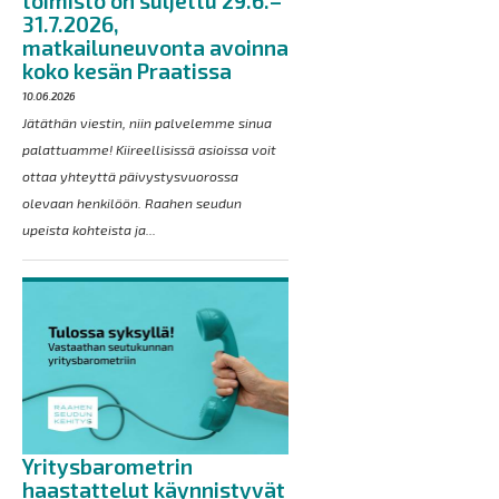
toimisto on suljettu 29.6.–
31.7.2026,
matkailuneuvonta avoinna
koko kesän Praatissa
10.06.2026
Jätäthän viestin, niin palvelemme sinua
palattuamme! Kiireellisissä asioissa voit
ottaa yhteyttä päivystysvuorossa
olevaan henkilöön. Raahen seudun
upeista kohteista ja...
Yritysbarometrin
haastattelut käynnistyvät