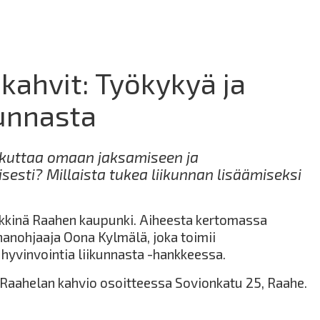
kahvit: Työkykyä ja
kunnasta
aikuttaa omaan jaksamiseen ja
isesti? Millaista tukea liikunnan lisäämiseksi
kinä Raahen kaupunki. Aiheesta kertomassa
anohjaaja Oona Kylmälä, joka toimii
 hyvinvointia liikunnasta -hankkeessa.
Raahelan kahvio osoitteessa Sovionkatu 25, Raahe.