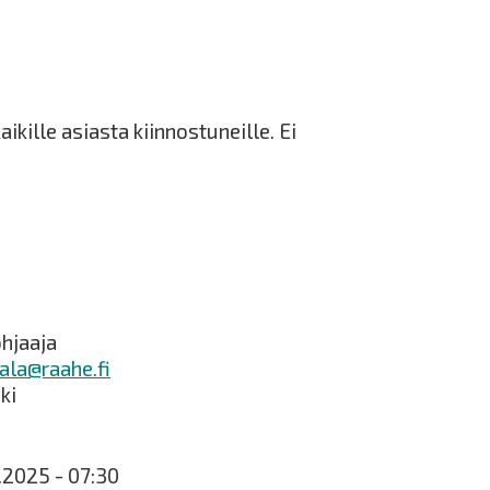
ikille asiasta kiinnostuneille. Ei
hjaaja
ala@raahe.fi
ki
1.2025 - 07:30