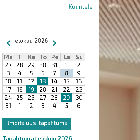
Kuuntele
Sivutus
elokuu 2026
Edellinen
Seuraava
Ma
Ti
Ke
To
Pe
La
Su
27
28
29
30
31
1
2
3
4
5
6
7
8
9
10
11
12
13
14
15
16
17
18
19
20
21
22
23
24
25
26
27
28
29
30
31
1
2
3
4
5
6
Ilmoita uusi tapahtuma
Tapahtumat elokuu 2026