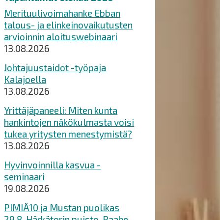
Merituulivoimahanke Ebban
talous- ja elinkeinovaikutusten
arvioinnin aloituswebinaari
13.08.2026
Johtajuustaidot -työpaja
Kalajoella
13.08.2026
Yrittäjäpaneeli: Miten kunta
hankintojen näkökulmasta voisi
tukea yritysten menestymistä?
13.08.2026
Hyvinvoinnilla kasvua -
seminaari
19.08.2026
PIMIÄ10 ja Mustan puolikas
29.8. Härkätorin puisto, Raahe