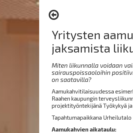
here:
Yritysten aamu
jaksamista lii
Miten liikunnalla voidaan v
sairauspoissaoloihin positiiv
on saatavilla?
Aamukahvitilaisuudessa esimerk
Raahen kaupungin terveysliikunn
projektityöntekijänä Työkykyä ja
Tapahtumapaikkana Urheilutalo 
Aamukahvien aikataulu: