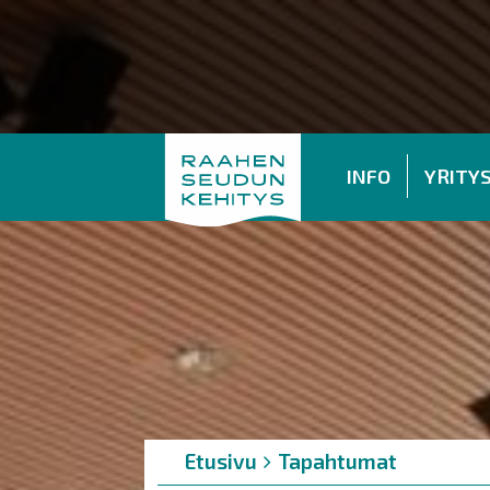
INFO
YRITY
Murupolku
You
Etusivu
Tapahtumat
are