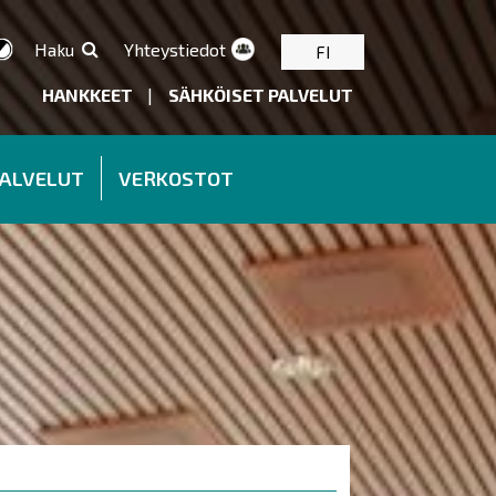
Haku
Yhteystiedot
FI
HANKKEET
|
SÄHKÖISET PALVELUT
PALVELUT
VERKOSTOT