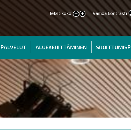
Tekstikoko
Vaihda kontrasti
smaller text
larger text
SPALVELUT
ALUEKEHITTÄMINEN
SIJOITTUMIS