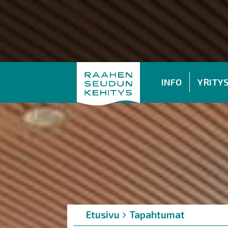
INFO
YRITY
Murupolku
You
Etusivu
Tapahtumat
are