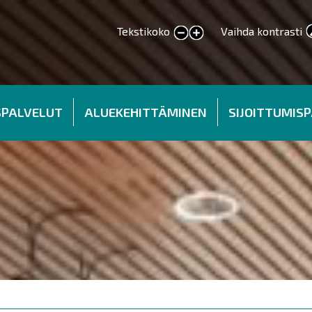
Tekstikoko
Vaihda kontrasti
smaller text
larger text
SPALVELUT
ALUEKEHITTÄMINEN
SIJOITTUMIS