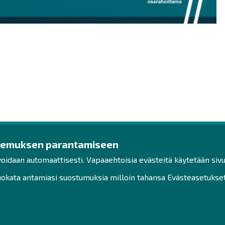
kemuksen parantamiseen
ys
Ota yhteyttä!
Tut
voidaan automaattisesti. Vapaaehtoisia evästeitä käytetään sivu
Toimisto
Henk
kata antamiasi suostumuksia milloin tahansa Evästeasetukset-
Henkilöstön yhteystiedot
Saav
Yhteydenotto
Vast
Hak
Facebook