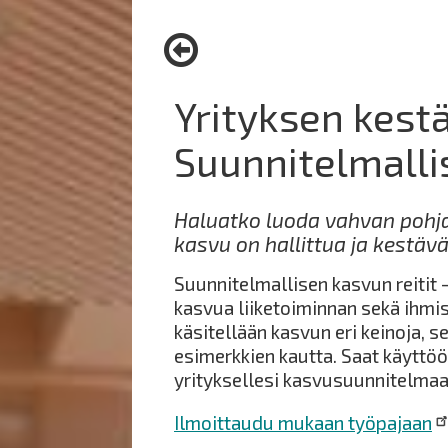
here:
Yrityksen kest
Suunnitelmalli
Haluatko luoda vahvan pohjan
kasvu on hallittua ja kestäv
Suunnitelmallisen kasvun reitit
kasvua liiketoiminnan sekä ihm
käsitellään kasvun eri keinoja, se
esimerkkien kautta. Saat käyttöös
yrityksellesi kasvusuunnitelmaa 
Ilmoittaudu mukaan työpajaan