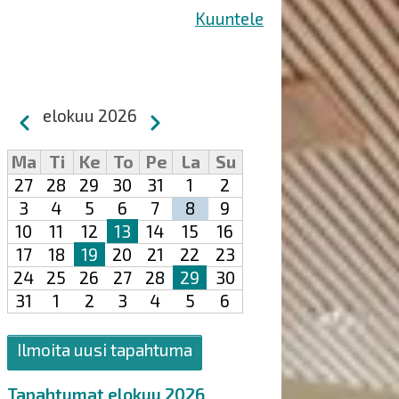
Kuuntele
Sivutus
elokuu 2026
Edellinen
Seuraava
Ma
Ti
Ke
To
Pe
La
Su
27
28
29
30
31
1
2
3
4
5
6
7
8
9
10
11
12
13
14
15
16
17
18
19
20
21
22
23
24
25
26
27
28
29
30
31
1
2
3
4
5
6
Ilmoita uusi tapahtuma
Tapahtumat elokuu 2026