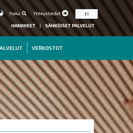
Haku
Yhteystiedot
FI
HANKKEET
|
SÄHKÖISET PALVELUT
PALVELUT
VERKOSTOT