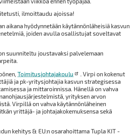
viimeistään viikkoa ennen työpajaa.
itetusti, ilmoittaudu ajoissa!
n aikana hyödynnetään käytännönläheisiä kasvun
netelmiä, joiden avulla osallistujat soveltavat
n suunniteltu joustavaksi palvelemaan
arpeita.
pönen,
Toimitusjohtajakoulu
. Virpi on kokenut
ttäjiä ja pk-yritysjohtajia kasvun strategisessa
tamisessa ja mittaroinnissa. Hänellä on vahva
nanohjausjärjestelmistä, yrityksen arvon
yistä. Virpillä on vahva käytännönläheinen
itkän yrittäjä- ja johtajakokemuksensa sekä
dun kehitys & EU:n osarahoittama Tupla KIT -