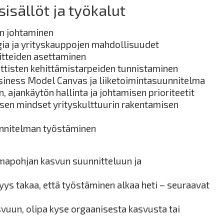
isällöt ja työkalut
un johtaminen
ia ja yrityskauppojen mahdollisuudet
itteiden asettaminen
ittisten kehittämistarpeiden tunnistaminen
Business Model Canvas ja liiketoimintasuunnitelma
, ajankäytön hallinta ja johtamisen prioriteetit
sen mindset yrityskulttuurin rakentamisen
nnitelman työstäminen
lmapohjan kasvun suunnitteluun ja
ys takaa, että työstäminen alkaa heti – seuraavat
svuun, olipa kyse orgaanisesta kasvusta tai