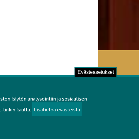
Evästeasetukset
ustu!
ston käytön analysointiin ja sosiaalisen
ilötietojen käsittely
linkin kautta.
Lisätietoa evästeistä
utettavuusseloste
uullisuus
u