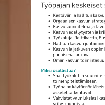
Työpajan keskeiset s
Kestävän ja hallitun kasv
Orgaanisen kasvun strateg
Kasvusuunnitelma ja tavo
Kasvun edellytysten ja kri
Työkaluja: Reittikartta, 
Hallitun kasvun johtaminen
Kasvun ja jatkuvan oppimi
punaisena lankana
Oman kasvun toimintasuu
Miksi osallistua?
Saat työkalut ja suunnite
toimenpiteistämiseen.
Työpajan käytännönläheisy
askelet tarkentuvat.
Vahvistat valmiuksiasi ka
yrityskaupoista.