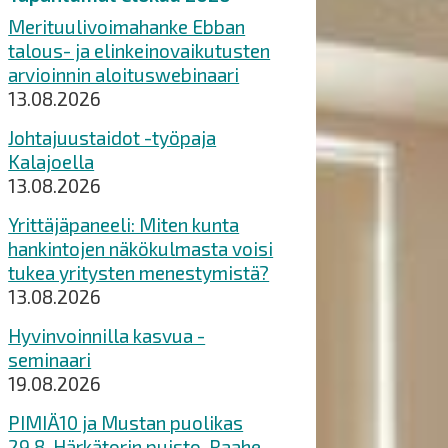
Merituulivoimahanke Ebban
talous- ja elinkeinovaikutusten
arvioinnin aloituswebinaari
13.08.2026
Johtajuustaidot -työpaja
Kalajoella
13.08.2026
Yrittäjäpaneeli: Miten kunta
hankintojen näkökulmasta voisi
tukea yritysten menestymistä?
13.08.2026
Hyvinvoinnilla kasvua -
seminaari
19.08.2026
PIMIÄ10 ja Mustan puolikas
29.8. Härkätorin puisto, Raahe