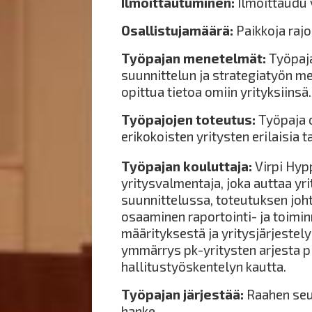
Ilmoittautuminen:
Ilmoittaudu 
Osallistujamäärä:
Paikkoja rajo
Työpajan menetelmät:
Työpaja
suunnittelun ja strategiatyön me
opittua tietoa omiin yrityksiinsä.
Työpajojen toteutus:
Työpaja o
erikokoisten yritysten erilaisia t
Työpajan kouluttaja:
Virpi Hyp
yritysvalmentaja, joka auttaa yri
suunnittelussa, toteutuksen joh
osaaminen raportointi- ja toimin
määrityksestä ja yritysjärjestel
ymmärrys pk-yritysten arjesta p
hallitustyöskentelyn kautta.
Työpajan järjestää:
Raahen seu
hanke