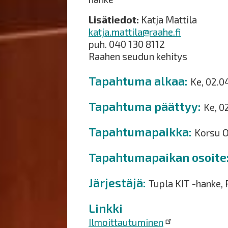
Lisätiedot:
Katja Mattila
katja.mattila@raahe.fi
puh. 040 130 8112
Raahen seudun kehitys
Tapahtuma alkaa
Ke, 02.0
Tapahtuma päättyy
Ke, 0
Tapahtumapaikka
Korsu O
Tapahtumapaikan osoite
Järjestäjä
Tupla KIT -hanke,
Linkki
Ilmoittautuminen