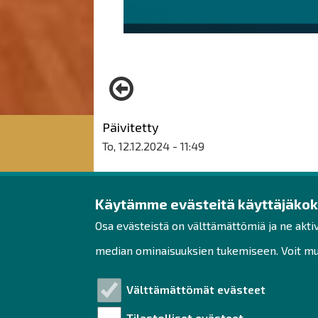
Päivitetty
To, 12.12.2024 - 11:49
Käytämme evästeitä käyttäjäko
Raahen seudun kehit
Osa evästeistä on välttämättömiä ja ne akti
Rantakatu 5 D 2. kerros
median ominaisuuksien tukemiseen. Voit muo
PL 62
92100 Raahe
Välttämättömät evästeet
Puh. 044 439 3288
Tilastolliset evästeet