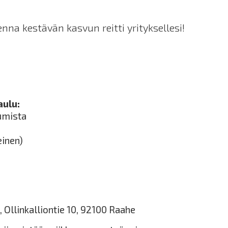
nna kestävän kasvun reitti yrityksellesi!
aulu:
umista
inen)
 Ollinkalliontie 10, 92100 Raahe