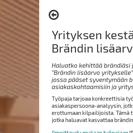
here:
Yrityksen kest
Brändin lisäarv
Haluatko kehittää brändiäsi 
"Brändin lisäarvo yritykselle
jossa pääset syventymään br
asiakaskohtaamisiin ja yrity
Työpaja tarjoaa konkreettisia ty
asiakaspersoona-analyysin, jotk
erottumaan kilpailijoista. Tämä ty
jotka haluavat kasvattaa brändin
Ilmoittaudu mukaan työpajaan