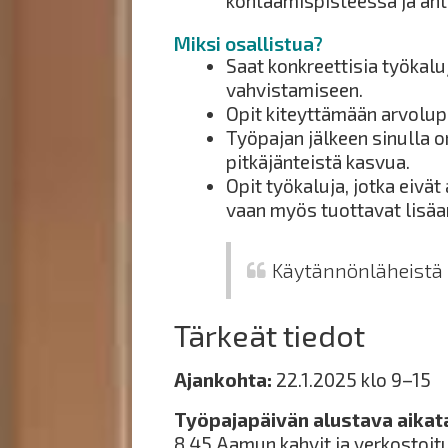
kohtaamispisteessä ja ant
Miksi osallistua?
Saat konkreettisia työkal
vahvistamiseen.
Opit kiteyttämään arvolup
Työpajan jälkeen sinulla on 
pitkäjänteistä kasvua.
Opit työkaluja, jotka eivät
vaan myös tuottavat lisäar
Käytännönläheistä 
Tärkeät tiedot
Ajankohta:
22.1.2025 klo 9–15
Työpajapäivän alustava aikat
8.45 Aamun kahvit ja verkostoit