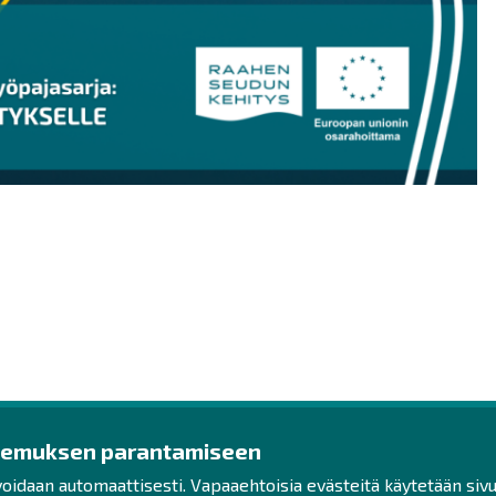
kemuksen parantamiseen
ys
Ota yhteyttä!
Tut
voidaan automaattisesti. Vapaaehtoisia evästeitä käytetään sivu