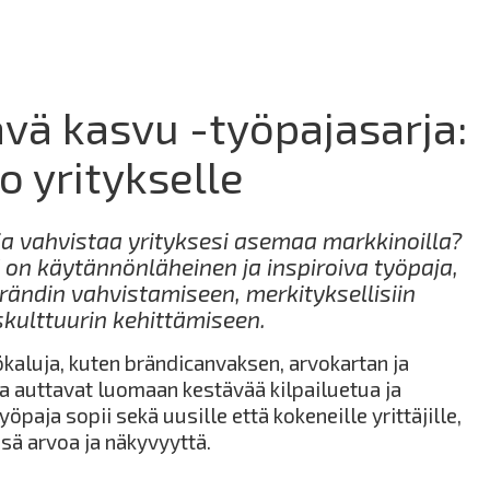
ävä kasvu -työpajasarja:
o yritykselle
ja vahvistaa yrityksesi asemaa markkinoilla?
" on käytännönläheinen ja inspiroiva työpaja,
ändin vahvistamiseen, merkityksellisiin
skulttuurin kehittämiseen.
ökaluja, kuten brändicanvaksen, arvokartan ja
a auttavat luomaan kestävää kilpailuetua ja
öpaja sopii sekä uusille että kokeneille yrittäjille,
sä arvoa ja näkyvyyttä.