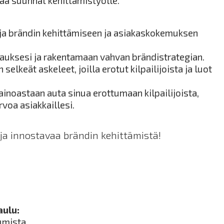
aa suunnat kehittämistyölle.
uja brändin kehittämiseen ja asiakaskokemuksen
auksesi ja rakentamaan vahvan brändistrategian.
selkeät askeleet, joilla erotut kilpailijoista ja luot
 ainoastaan auta sinua erottumaan kilpailijoista,
voa asiakkaillesi.
ja innostavaa brändin kehittämistä!
aulu:
umista