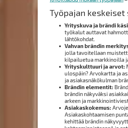
Työpajan keskeiset s
Yrityskuva ja brändi käs
työkalut auttavat hahmott
lähtökohdat.
Vahvan brändin merkity
jolla tavoitellaan muistett
kilpailuetua markkinoilla j
Yrityskulttuuri ja arvot:
M
ulospäin? Arvokartta ja a
ja asiakasnäkökulman brän
Brändin elementit:
Brändi
brändin näkyväksi asiakkai
arkeen ja markkinointivies
Asiakaskokemus:
Arvoje
Asiakaskohtaamisen puntar
kehittää brändin näkyvyyt