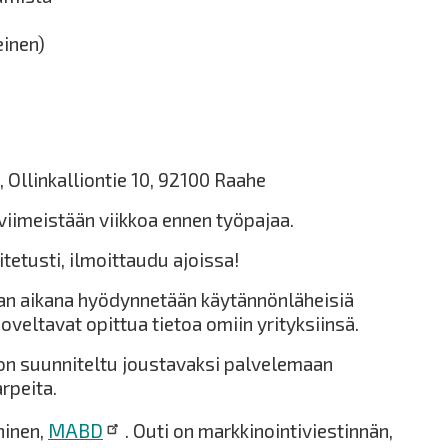
inen)
 Ollinkalliontie 10, 92100 Raahe
viimeistään viikkoa ennen työpajaa.
itetusti, ilmoittaudu ajoissa!
n aikana hyödynnetään käytännönläheisiä
oveltavat opittua tietoa omiin yrityksiinsä.
n suunniteltu joustavaksi palvelemaan
arpeita.
ninen,
MABD
. Outi on markkinointiviestinnän,