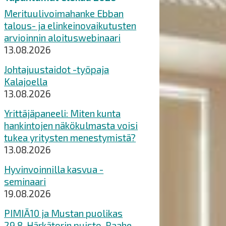
Merituulivoimahanke Ebban
talous- ja elinkeinovaikutusten
arvioinnin aloituswebinaari
13.08.2026
Johtajuustaidot -työpaja
Kalajoella
13.08.2026
Yrittäjäpaneeli: Miten kunta
hankintojen näkökulmasta voisi
tukea yritysten menestymistä?
13.08.2026
Hyvinvoinnilla kasvua -
seminaari
19.08.2026
PIMIÄ10 ja Mustan puolikas
29.8. Härkätorin puisto, Raahe