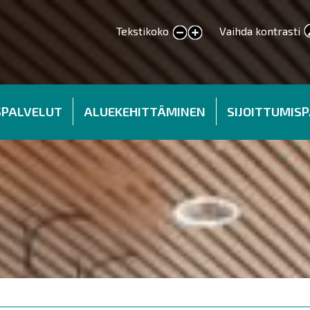
Tekstikoko
Vaihda kontrasti
smaller text
larger text
SPALVELUT
ALUEKEHITTÄMINEN
SIJOITTUMIS