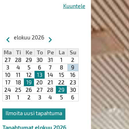
Kuuntele
Sivutus
elokuu 2026
Edellinen
Seuraava
Ma
Ti
Ke
To
Pe
La
Su
27
28
29
30
31
1
2
3
4
5
6
7
8
9
10
11
12
13
14
15
16
17
18
19
20
21
22
23
24
25
26
27
28
29
30
31
1
2
3
4
5
6
Ilmoita uusi tapahtuma
Tapahtumat elokuu 2026