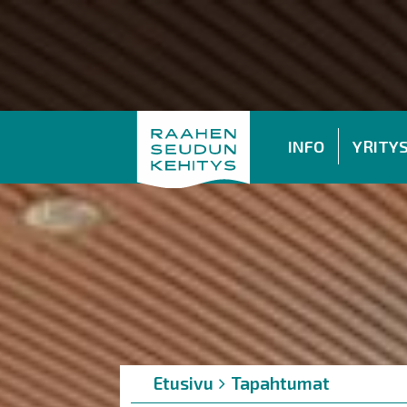
INFO
YRITY
Murupolku
You
Etusivu
Tapahtumat
are