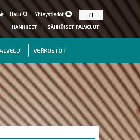
Haku
Yhteystiedot
FI
HANKKEET
|
SÄHKÖISET PALVELUT
PALVELUT
VERKOSTOT