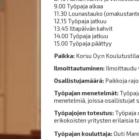
9.00 Työpaja alkaa
11.30 Lounastauko (omakustante
12.15 Työpaja jatkuu
13.45 Iltapäivän kahvit
14.00 Työpaja jatkuu
15.00 Työpaja päättyy
Paikka:
Korsu Oy:n Koulutustila,
Ilmoittautuminen:
Ilmoittaudu 
Osallistujamäärä:
Paikkoja rajo
Työpajan menetelmät:
Työpaja
menetelmiä, joissa osallistujat s
Työpajojen toteutus:
Työpaja o
erikokoisten yritysten erilaisia t
Työpajan kouluttaja:
Outi Man