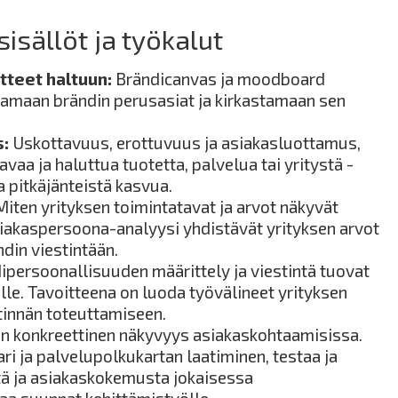
isällöt ja työkalut
itteet haltuun:
Brändicanvas ja moodboard
amaan brändin perusasiat ja kirkastamaan sen
s:
Uskottavuus, erottuvuus ja asiakasluottamus,
avaa ja haluttua tuotetta, palvelua tai yritystä -
a pitkäjänteistä kasvua.
iten yrityksen toimintatavat ja arvot näkyvät
siakaspersoona-analyysi yhdistävät yrityksen arvot
din viestintään.
persoonallisuuden määrittely ja viestintä tuovat
lle. Tavoitteena on luoda työvälineet yrityksen
tinnän toteuttamiseen.
n konkreettinen näkyvyys asiakaskohtaamisissa.
i ja palvelupolkukartan laatiminen, testaa ja
tä ja asiakaskokemusta jokaisessa