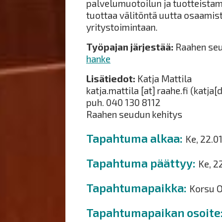
palvelumuotoilun ja tuotteistam
tuottaa välitöntä uutta osaamis
yritystoimintaan.
Työpajan järjestää:
Raahen seu
hanke
Lisätiedot:
Katja Mattila
katja.mattila
[at]
raahe.fi
(katja[d
puh. 040 130 8112
Raahen seudun kehitys
Tapahtuma alkaa
Ke, 22.0
Tapahtuma päättyy
Ke, 2
Tapahtumapaikka
Korsu O
Tapahtumapaikan osoite