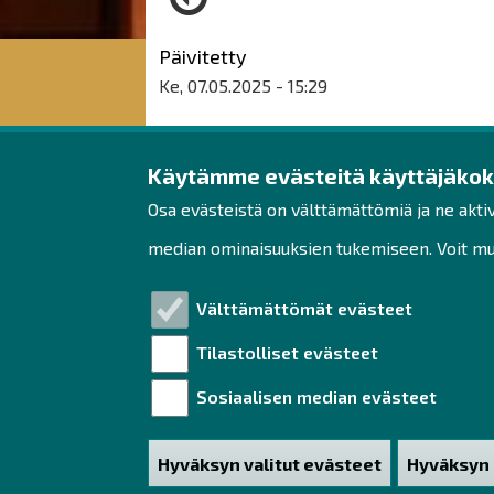
Päivitetty
Ke, 07.05.2025 - 15:29
Käytämme evästeitä käyttäjäko
Raahen seudun kehit
Osa evästeistä on välttämättömiä ja ne akti
Rantakatu 5 D 2. kerros
median ominaisuuksien tukemiseen. Voit muo
PL 62
92100 Raahe
Välttämättömät evästeet
Puh. 044 439 3288
Tilastolliset evästeet
yrityspalvelut@raahe.fi
Sosiaalisen median evästeet
Y-tunnus: 1791817-6
Hyväksyn valitut evästeet
Hyväksyn 
Poista hy