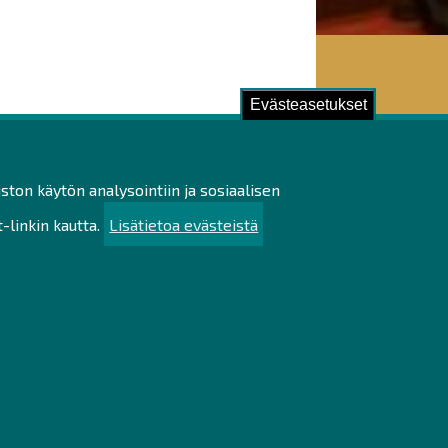
Evästeasetukset
ustu!
ston käytön analysointiin ja sosiaalisen
ilötietojen käsittely
linkin kautta.
Lisätietoa evästeistä
utettavuusseloste
uullisuus
u
kartta