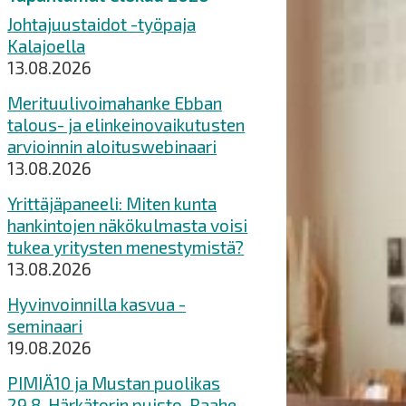
Johtajuustaidot -työpaja
Kalajoella
13.08.2026
Merituulivoimahanke Ebban
talous- ja elinkeinovaikutusten
arvioinnin aloituswebinaari
13.08.2026
Yrittäjäpaneeli: Miten kunta
hankintojen näkökulmasta voisi
tukea yritysten menestymistä?
13.08.2026
Hyvinvoinnilla kasvua -
seminaari
19.08.2026
PIMIÄ10 ja Mustan puolikas
29.8. Härkätorin puisto, Raahe