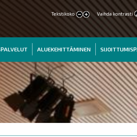
Tekstikoko
Vaihda kontrasti
smaller text
larger text
SPALVELUT
ALUEKEHITTÄMINEN
SIJOITTUMIS