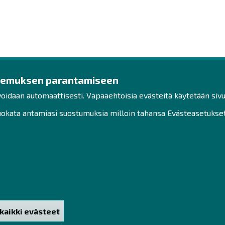
kemuksen parantamiseen
ys
Ota yhteyttä!
Tut
voidaan automaattisesti. Vapaaehtoisia evästeitä käytetään sivu
Toimisto
Henk
kata antamiasi suostumuksia milloin tahansa Evästeasetukset-
Henkilöstön yhteystiedot
Saav
Yhteydenotto
Vast
Hak
Facebook
Sivu
Instagram
LinkedIn
kaikki evästeet
väksyntä