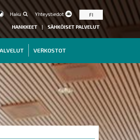
Haku
Yhteystiedot
FI
HANKKEET
|
SÄHKÖISET PALVELUT
PALVELUT
VERKOSTOT