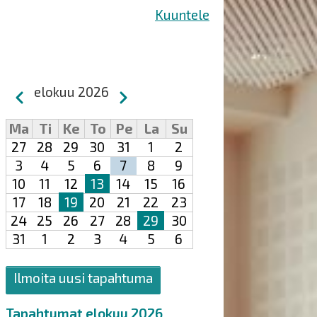
Kuuntele
Sivutus
elokuu 2026
Edellinen
Seuraava
Ma
Ti
Ke
To
Pe
La
Su
27
28
29
30
31
1
2
3
4
5
6
7
8
9
10
11
12
13
14
15
16
17
18
19
20
21
22
23
24
25
26
27
28
29
30
31
1
2
3
4
5
6
Ilmoita uusi tapahtuma
Tapahtumat elokuu 2026