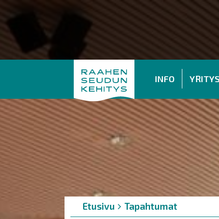
INFO
YRITY
Murupolku
You
Etusivu
Tapahtumat
are