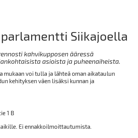
parlamentti Siikajoella
rennosti kahvikupposen ääressä
ajankohtaisista asioista ja puheenaiheista.
ja mukaan voi tulla ja lähteä oman aikataulun
un kehityksen väen lisäksi kunnan ja
ie 1 B
aikille. Ei ennakkoilmoittautumista.