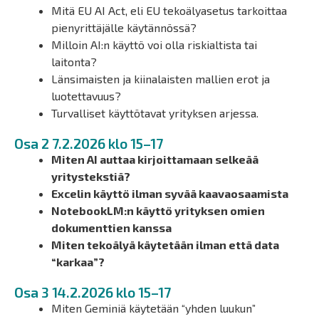
Mitä EU AI Act, eli EU tekoälyasetus tarkoittaa
pienyrittäjälle käytännössä?
Milloin AI:n käyttö voi olla riskialtista tai
laitonta?
Länsimaisten ja kiinalaisten mallien erot ja
luotettavuus?
Turvalliset käyttötavat yrityksen arjessa.
Osa 2 7.2.2026 klo 15–17
Miten AI auttaa kirjoittamaan selkeää
yritystekstiä?
Excelin käyttö ilman syvää kaavaosaamista
NotebookLM:n käyttö yrityksen omien
dokumenttien kanssa
Miten tekoälyä käytetään ilman että data
“karkaa”?
Osa 3 14.2.2026 klo 15–17
Miten Geminiä käytetään “yhden luukun”