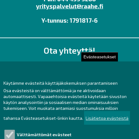
yrityspalvelut@raahe.fi
Y-tunnus: 1791817-6
Ota yhteyttä!
Evästeasetukset
Toimisto
Henkilöstön yhteystiedot
Yhteydenotto
Käytämme evästeitä käyttäjäkokemuksen parantamiseen
Osa evästeistä on välttämättömiä ja ne aktivoidaan
Facebook
automaattisesti. Vapaaehtoisia evästeitä käytetään sivuston
Instagram
käytön analysointiin ja sosiaalisen median ominaisuuksien
LinkedIn
tukemiseen. Voit muokata antamiasi suostumuksia milloin
tahansa Evästeasetukset-linkin kautta.
Lisätietoa evästeistä
Välttämättömät evästeet
Tutustu!