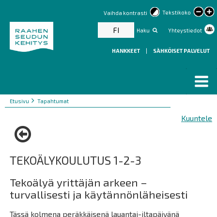
lar
Tekstikoko
Vaihda kontrasti
text
FI
Haku
Yhteystiedot
HANKKEET
|
SÄHKÖISET PALVELUT
Murupolku
You
Etusivu
Tapahtumat
are
Kuuntele
here:
TEKOÄLYKOULUTUS 1-2-3
Tekoälyä yrittäjän arkeen –
turvallisesti ja käytännönläheisesti
Tässä kolmena peräkkäisenä lauantai-iltapäivänä