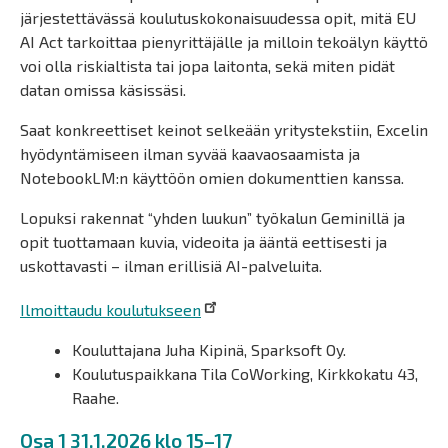
järjestettävässä koulutuskokonaisuudessa opit, mitä EU
AI Act tarkoittaa pienyrittäjälle ja milloin tekoälyn käyttö
voi olla riskialtista tai jopa laitonta, sekä miten pidät
datan omissa käsissäsi.
Saat konkreettiset keinot selkeään yritystekstiin, Excelin
hyödyntämiseen ilman syvää kaavaosaamista ja
NotebookLM:n käyttöön omien dokumenttien kanssa.
Lopuksi rakennat “yhden luukun” työkalun Geminillä ja
opit tuottamaan kuvia, videoita ja ääntä eettisesti ja
uskottavasti – ilman erillisiä AI-palveluita.
Ilmoittaudu koulutukseen
Kouluttajana Juha Kipinä, Sparksoft Oy.
Koulutuspaikkana Tila CoWorking, Kirkkokatu 43,
Raahe.
Osa 1 31.1.2026 klo 15–17