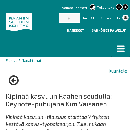
lar
Tekstikoko
Vaihda kontrasti
text
FI
Haku
Yhteystiedot
HANKKEET
|
SÄHKÖISET PALVELUT
Murupolku
You
Etusivu
Tapahtumat
are
Kuuntele
here:
Kipinää kasvuun Raahen seudulla:
Keynote-puhujana Kim Väisänen
Kipinää kasvuun -tilaisuus starttaa Yrityksen
kestävä kasvu -työpajasarjan. Tule mukaan