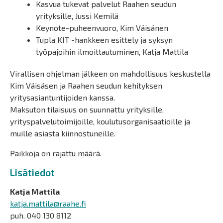
Kasvua tukevat palvelut Raahen seudun
yrityksille, Jussi Kemilä
Keynote-puheenvuoro, Kim Väisänen
Tupla KIT -hankkeen esittely ja syksyn
työpajoihin ilmoittautuminen, Katja Mattila
Virallisen ohjelman jälkeen on mahdollisuus keskustella
Kim Väisäsen ja Raahen seudun kehityksen
yritysasiantuntijoiden kanssa.
Maksuton tilaisuus on suunnattu yrityksille,
yrityspalvelutoimijoille, koulutusorganisaatioille ja
muille asiasta kiinnostuneille.
Paikkoja on rajattu määrä.
Lisätiedot
Katja Mattila
katja.mattila@raahe.fi
puh. 040 130 8112