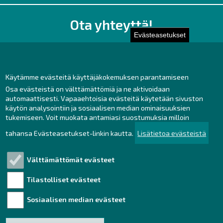
Ota yhteyttä!
Evästeasetukset
Toimisto
Henkilöstön yhteystiedot
Yhteydenotto
Käytämme evästeitä käyttäjäkokemuksen parantamiseen
Osa evästeistä on välttämättömiä ja ne aktivoidaan
Facebook
automaattisesti. Vapaaehtoisia evästeitä käytetään sivuston
Instagram
käytön analysointiin ja sosiaalisen median ominaisuuksien
LinkedIn
tukemiseen. Voit muokata antamiasi suostumuksia milloin
tahansa Evästeasetukset-linkin kautta.
Lisätietoa evästeistä
Välttämättömät evästeet
Tutustu!
Tilastolliset evästeet
Henkilötietojen käsittely
Saavutettavuusseloste
Sosiaalisen median evästeet
Vastuullisuus