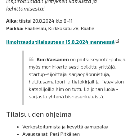
inspiroitumaan yrityksen kasvusta ja
kehittämisestä!
Aika:
tiistai 20.8.2024 klo 8–11
Paikka:
Raahesali, Kirkkokatu 28, Raahe
Ilmoittaudu tilaisuuteen 15.8.2024 mennessä
Kim Väisänen
on paitsi keynote-puhuja,
myös moninkertaisesti palkittu yrittäjä,
startup-sijoittaja, sarjaepäonnistuja,
hallitusamatööri ja tietokirjailija. Television
katselijoille Kim on tuttu Leijonan luola -
sarjasta yhtenä bisnesenkeleistä.
Tilaisuuden ohjelma
Verkostoitumista ja kevyttä aamupalaa
Avaussanat, Pasi Pitkänen