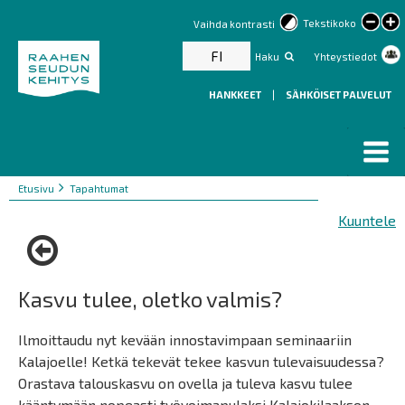
lar
Tekstikoko
Vaihda kontrasti
text
FI
Haku
Yhteystiedot
HANKKEET
|
SÄHKÖISET PALVELUT
Murupolku
You
Etusivu
Tapahtumat
are
Kuuntele
here:
Kasvu tulee, oletko valmis?
Ilmoittaudu nyt kevään innostavimpaan seminaariin
Kalajoelle! Ketkä tekevät tekee kasvun tulevaisuudessa?
Orastava talouskasvu on ovella ja tuleva kasvu tulee
kääntymään nopeasti työvoimapulaksi Kalajokilaakson