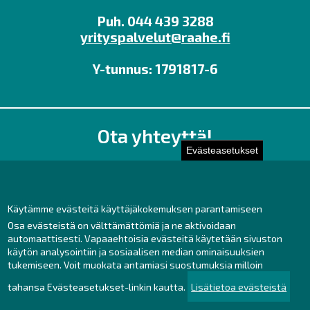
Puh. 044 439 3288
yrityspalvelut@raahe.fi
Y-tunnus: 1791817-6
Ota yhteyttä!
Evästeasetukset
Toimisto
Henkilöstön yhteystiedot
Yhteydenotto
Käytämme evästeitä käyttäjäkokemuksen parantamiseen
Osa evästeistä on välttämättömiä ja ne aktivoidaan
Facebook
automaattisesti. Vapaaehtoisia evästeitä käytetään sivuston
Instagram
käytön analysointiin ja sosiaalisen median ominaisuuksien
LinkedIn
tukemiseen. Voit muokata antamiasi suostumuksia milloin
tahansa Evästeasetukset-linkin kautta.
Lisätietoa evästeistä