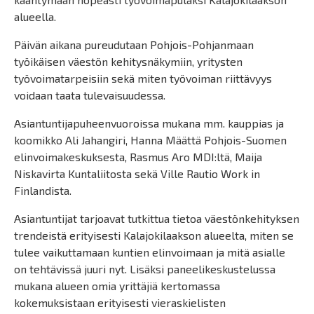
alueella.
Päivän aikana pureudutaan Pohjois-Pohjanmaan
työikäisen väestön kehitysnäkymiin, yritysten
työvoimatarpeisiin sekä miten työvoiman riittävyys
voidaan taata tulevaisuudessa.
Asiantuntijapuheenvuoroissa mukana mm. kauppias ja
koomikko Ali Jahangiri, Hanna Määttä Pohjois-Suomen
elinvoimakeskuksesta, Rasmus Aro MDI:ltä, Maija
Niskavirta Kuntaliitosta sekä Ville Rautio Work in
Finlandista.
Asiantuntijat tarjoavat tutkittua tietoa väestönkehityksen
trendeistä erityisesti Kalajokilaakson alueelta, miten se
tulee vaikuttamaan kuntien elinvoimaan ja mitä asialle
on tehtävissä juuri nyt. Lisäksi paneelikeskustelussa
mukana alueen omia yrittäjiä kertomassa
kokemuksistaan erityisesti vieraskielisten