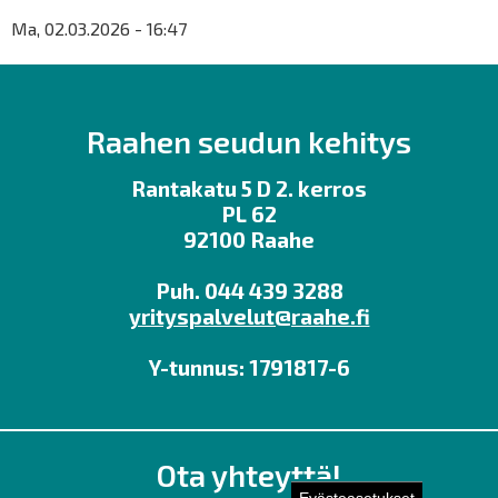
Ma, 02.03.2026 - 16:47
Raahen seudun kehitys
Rantakatu 5 D 2. kerros
PL 62
92100 Raahe
Puh. 044 439 3288
yrityspalvelut@raahe.fi
Y-tunnus: 1791817-6
Ota yhteyttä!