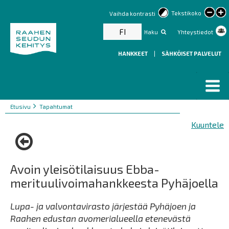
lar
Tekstikoko
Vaihda kontrasti
text
FI
Haku
Yhteystiedot
HANKKEET
|
SÄHKÖISET PALVELUT
Murupolku
You
Etusivu
Tapahtumat
are
Kuuntele
here:
Avoin yleisötilaisuus Ebba-
merituulivoimahankkeesta Pyhäjoella
Lupa- ja valvontavirasto järjestää Pyhäjoen ja
Raahen edustan avomerialueella etenevästä