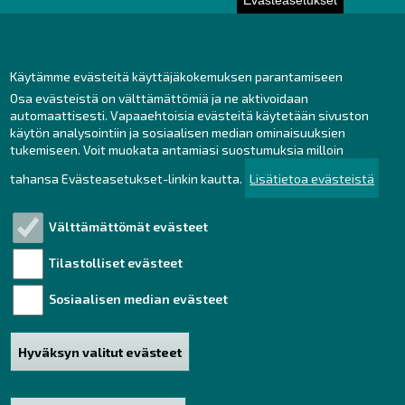
Evästeasetukset
Toimisto
Henkilöstön yhteystiedot
Yhteydenotto
Käytämme evästeitä käyttäjäkokemuksen parantamiseen
Osa evästeistä on välttämättömiä ja ne aktivoidaan
Facebook
automaattisesti. Vapaaehtoisia evästeitä käytetään sivuston
Instagram
käytön analysointiin ja sosiaalisen median ominaisuuksien
LinkedIn
tukemiseen. Voit muokata antamiasi suostumuksia milloin
tahansa Evästeasetukset-linkin kautta.
Lisätietoa evästeistä
Välttämättömät evästeet
Tutustu!
Tilastolliset evästeet
Henkilötietojen käsittely
Saavutettavuusseloste
Sosiaalisen median evästeet
Vastuullisuus
Hyväksyn valitut evästeet
Haku
Sivukartta