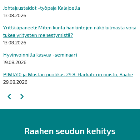
Johtajuustaidot -työpaja Kalajoella
13.08.2026
Yrittäjäpaneeli: Miten kunta hankintojen näkökulmasta voisi
tukea yritysten menestymistä?
13.08.2026
Hyvinvoinnilla kasvua -seminaari
19.08.2026
PIMIÄ10 ja Mustan puolikas 29.8. Härkätorin puisto, Raahe
29.08.2026
Sivutus
Edellinen
Seuraava
Raahen seudun kehitys