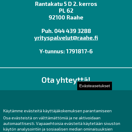
Rantakatu 5 D 2. kerros
PL 62
92100 Raahe
Puh. 044 439 3288
yrityspalvelut@raahe.fi
Y-tunnus: 1791817-6
Ota yhteyttä!
Evästeasetukset
Toimisto
Henkilöstön yhteystiedot
Yhteydenotto
Käytämme evästeitä käyttäjäkokemuksen parantamiseen
Osa evästeistä on välttämättömiä ja ne aktivoidaan
Facebook
automaattisesti. Vapaaehtoisia evästeitä käytetään sivuston
Instagram
käytön analysointiin ja sosiaalisen median ominaisuuksien