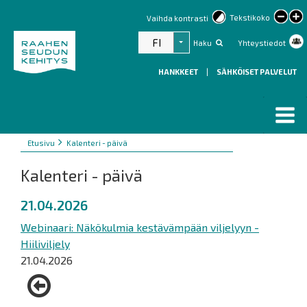
lar
Tekstikoko
Vaihda kontrasti
text
FI
Haku
Yhteystiedot
Listaa lisätoiminnot
HANKKEET
|
SÄHKÖISET PALVELUT
Murupolku
You
Etusivu
Kalenteri - päivä
are
Kalenteri - päivä
here:
21.04.2026
Webinaari: Näkökulmia kestävämpään viljelyyn -
Hiiliviljely
21.04.2026