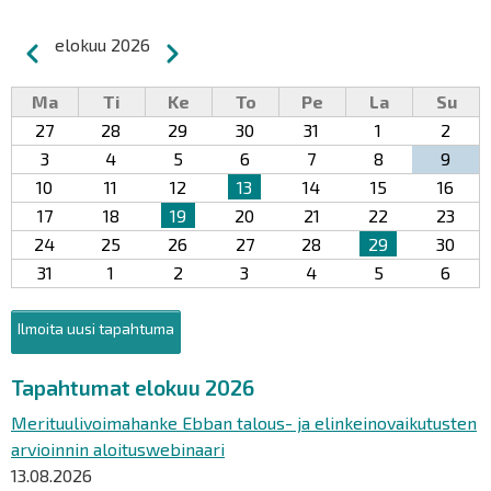
Sivutus
elokuu 2026
Edellinen
Seuraava
Ma
Ti
Ke
To
Pe
La
Su
27
28
29
30
31
1
2
3
4
5
6
7
8
9
10
11
12
13
14
15
16
17
18
19
20
21
22
23
24
25
26
27
28
29
30
31
1
2
3
4
5
6
Ilmoita uusi tapahtuma
Tapahtumat elokuu 2026
Merituulivoimahanke Ebban talous- ja elinkeinovaikutusten
arvioinnin aloituswebinaari
13.08.2026