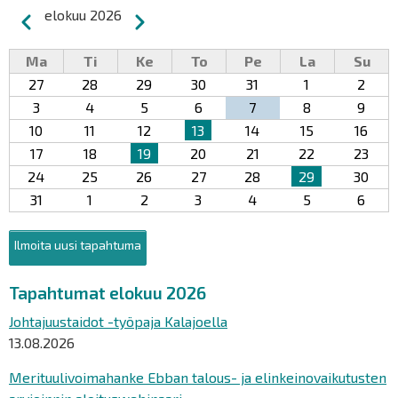
Sivutus
elokuu 2026
Edellinen
Seuraava
Ma
Ti
Ke
To
Pe
La
Su
27
28
29
30
31
1
2
3
4
5
6
7
8
9
10
11
12
13
14
15
16
17
18
19
20
21
22
23
24
25
26
27
28
29
30
31
1
2
3
4
5
6
Ilmoita uusi tapahtuma
Tapahtumat elokuu 2026
Johtajuustaidot -työpaja Kalajoella
13.08.2026
Merituulivoimahanke Ebban talous- ja elinkeinovaikutusten