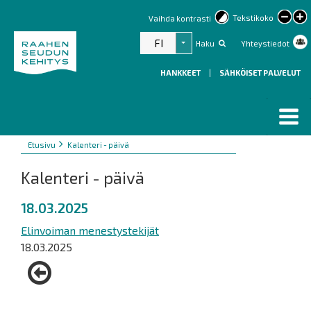
lar
Tekstikoko
Vaihda kontrasti
text
FI
Haku
Yhteystiedot
Listaa lisätoiminnot
HANKKEET
|
SÄHKÖISET PALVELUT
Murupolku
You
Etusivu
Kalenteri - päivä
are
Kalenteri - päivä
here:
18.03.2025
Elinvoiman menestystekijät
18.03.2025