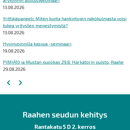
arvioinnin aloituswebinaari
13.08.2026
Yrittäjäpaneeli: Miten kunta hankintojen näkökulmasta voisi
tukea yritysten menestymistä?
13.08.2026
Hyvinvoinnilla kasvua -seminaari
19.08.2026
PIMIÄ10 ja Mustan puolikas 29.8. Härkätorin puisto, Raahe
29.08.2026
Sivutus
Edellinen
Seuraava
Raahen seudun kehitys
Rantakatu 5 D 2. kerros