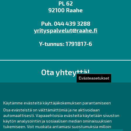
PL 62
92100 Raahe
Puh. 044 439 3288
yrityspalvelut@raahe.fi
Y-tunnus: 1791817-6
Ota yhteyttä!
Evästeasetukset
Toimisto
Henkilöstön yhteystiedot
Yhteydenotto
Käytämme evästeitä käyttäjäkokemuksen parantamiseen
Osa evästeistä on välttämättömiä ja ne aktivoidaan
Facebook
automaattisesti. Vapaaehtoisia evästeitä käytetään sivuston
Instagram
käytön analysointiin ja sosiaalisen median ominaisuuksien
LinkedIn
tukemiseen. Voit muokata antamiasi suostumuksia milloin