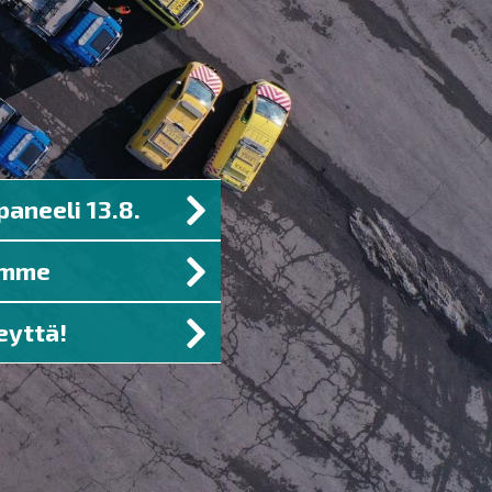
paneeli 13.8.
umme
eyttä!