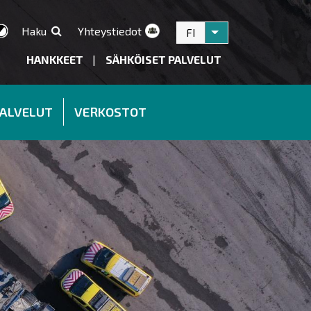
Haku
Yhteystiedot
FI
Listaa lisätoiminnot
HANKKEET
|
SÄHKÖISET PALVELUT
PALVELUT
VERKOSTOT