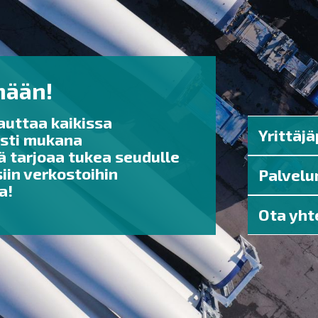
mään!
auttaa kaikissa
Yrittäjä
asti mukana
 tarjoaa tukea seudulle
siin verkostoihin
Palvel
a!
Ota yht