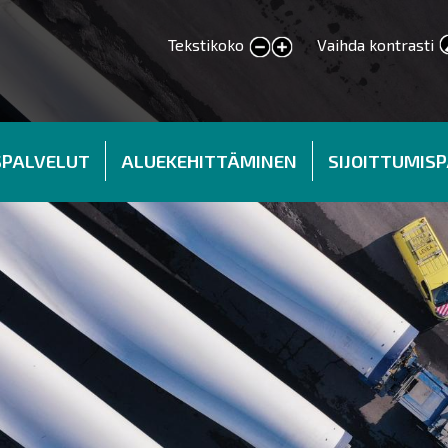
Tekstikoko
Vaihda kontrasti
smaller text
larger text
SPALVELUT
ALUEKEHITTÄMINEN
SIJOITTUMIS