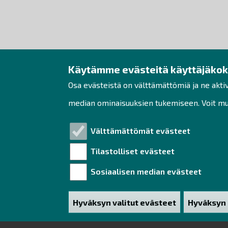
Käytämme evästeitä käyttäjäko
Osa evästeistä on välttämättömiä ja ne akti
median ominaisuuksien tukemiseen. Voit muo
Välttämättömät evästeet
Tilastolliset evästeet
Sosiaalisen median evästeet
Hyväksyn valitut evästeet
Hyväksyn 
Poista hy