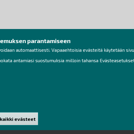
kemuksen parantamiseen
voidaan automaattisesti. Vapaaehtoisia evästeitä käytetään sivu
kata antamiasi suostumuksia milloin tahansa Evästeasetukset-
Edellinen
Pysäytä
Seuraava
kaikki evästeet
väksyntä
1
2