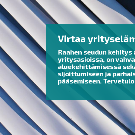
Virtaa yrityselä
Raahen seudun kehitys 
yritysasioissa, on vahv
aluekehittämisessä sekä
sijoittumiseen ja parhai
pääsemiseen. Tervetulo