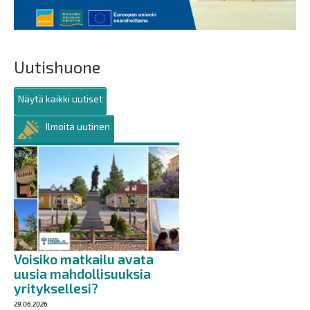
Uutishuone
Näytä kaikki uutiset
Ilmoita uutinen
Voisiko matkailu avata
uusia mahdollisuuksia
yrityksellesi?
29.06.2026