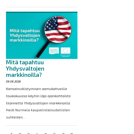
Mitä tapahtuu
Yhdysvaltojen
markkinoilla?
09.06.2026
Kansainvälistymisen aamukahveilla
toukokuussa käytiin läpi ajankohtaista
tilannetta Yhdysvaltojen markkinoilla.
Heidi Nurmela kaupallistaloudellisten
suhteiden...
Sivutus