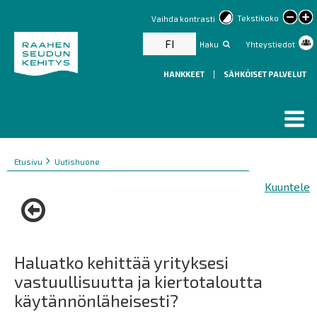
lar
Tekstikoko
Vaihda kontrasti
text
FI
Haku
Yhteystiedot
HANKKEET
|
SÄHKÖISET PALVELUT
Murupolku
You
Etusivu
Uutishuone
are
Kuuntele
here:
Haluatko kehittää yrityksesi
vastuullisuutta ja kiertotaloutta
käytännönläheisesti?