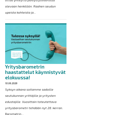
olevaan henkilöön. Raahen seudun
upeista kohteista ja...
Yritysbarometrin
haastattelut käynnistyvät
elokuussa!
10.06.2026
Syksyn aikana soitamme sadoille
seutukunnan yrittäjille ja yritysten
edustajille. Vuosittain toteutettava
yritysbarometri tehdään nyt 28. kerran.
Barometrin...