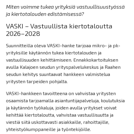
Miten voimme tukea yrityksiä vastuullisuustyössä
ja kiertotalouden edistämisessä?
VASKI – Vastuullista kiertotaloutta
2026–2028
Suunnitteilla oleva VASKI-hanke tarjoaa mikro- ja pk-
yrityksille käytännön tukea kiertotalouden ja
vastuullisuuden kehittämiseen. Ennakkokartoituksen
avulla Kalajoen seudun yrityspalvelukeskus ja Raahen
seudun kehitys suuntaavat hankkeen valmistelua
yritysten tarpeiden pohjalta.
VASKI-hankkeen tavoitteena on vahvistaa yritysten
osaamista tarjoamalla asiantuntijapalveluja, koulutuksia
ja käytännön työkaluja, joiden avulla yritykset voivat
kehittää kiertotaloutta, vahvistaa vastuullisuutta ja
viestiä siitä uskottavasti asiakkaille, rahoittajille,
yhteistyökumppaneille ja työntekijöille.