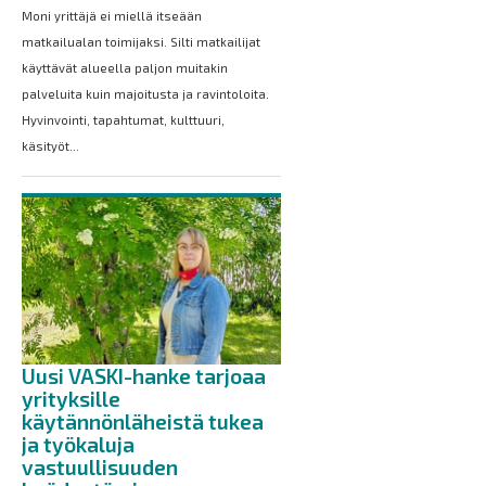
Moni yrittäjä ei miellä itseään
matkailualan toimijaksi. Silti matkailijat
käyttävät alueella paljon muitakin
palveluita kuin majoitusta ja ravintoloita.
Hyvinvointi, tapahtumat, kulttuuri,
käsityöt...
Uusi VASKI-hanke tarjoaa
yrityksille
käytännönläheistä tukea
ja työkaluja
vastuullisuuden