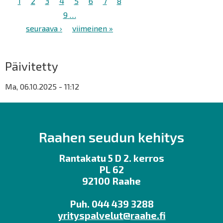
Tämänhetkinen
1
Sivu
2
Sivu
3
Sivu
4
Sivu
5
Sivu
6
Sivu
7
Sivu
8
sivu
Sivu
9
…
Seuraava
seuraava ›
Viimeinen
viimeinen »
sivu
sivu
Päivitetty
Ma, 06.10.2025 - 11:12
Raahen seudun kehitys
Rantakatu 5 D 2. kerros
PL 62
92100 Raahe
Puh. 044 439 3288
yrityspalvelut@raahe.fi