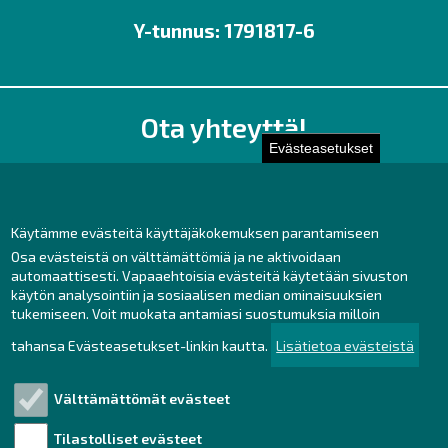
Y-tunnus: 1791817-6
Ota yhteyttä!
Evästeasetukset
Toimisto
Henkilöstön yhteystiedot
Yhteydenotto
Käytämme evästeitä käyttäjäkokemuksen parantamiseen
Osa evästeistä on välttämättömiä ja ne aktivoidaan
Facebook
automaattisesti. Vapaaehtoisia evästeitä käytetään sivuston
Instagram
käytön analysointiin ja sosiaalisen median ominaisuuksien
LinkedIn
tukemiseen. Voit muokata antamiasi suostumuksia milloin
tahansa Evästeasetukset-linkin kautta.
Lisätietoa evästeistä
Välttämättömät evästeet
Tutustu!
Tilastolliset evästeet