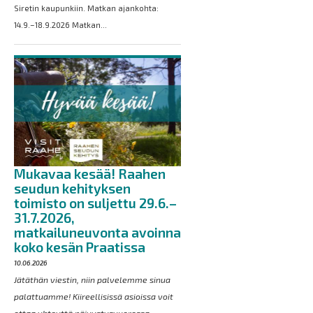
Siretin kaupunkiin. Matkan ajankohta:
14.9.–18.9.2026 Matkan...
Mukavaa kesää! Raahen
seudun kehityksen
toimisto on suljettu 29.6.–
31.7.2026,
matkailuneuvonta avoinna
koko kesän Praatissa
10.06.2026
Jätäthän viestin, niin palvelemme sinua
palattuamme! Kiireellisissä asioissa voit
ottaa yhteyttä päivystysvuorossa